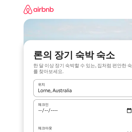
콘
텐
츠
로
바
로
가
기
론의 장기 숙박 숙소
한 달 이상 장기 숙박할 수 있는, 집처럼 편안한 
를 찾아보세요.
위치
결과가 나오면 위·아래 화살표 키를 사용하거나 터치
체크인
체크아웃