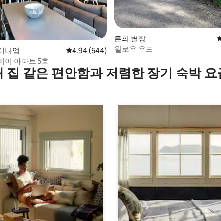
론의 별장
윌로우 우드
후기 143개
미니엄
평점 4.94점(5점 만점), 후기 544개
4.94 (544)
레이 아파트 5호
내 집 같은 편안함과 저렴한 장기 숙박 요