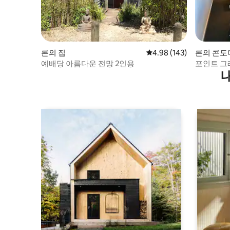
론의 집
평점 4.98점(5점 만점), 
4.98 (143)
론의 콘도
예배당 아름다운 전망 2인용
포인트 그