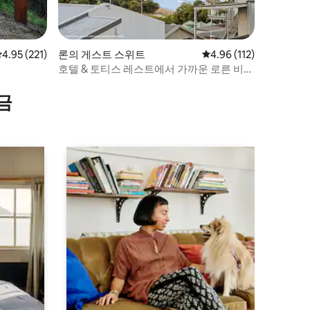
평점 4.95점(5점 만점), 후기 221개
4.95 (221)
론의 게스트 스위트
평점 4.96점(5점 만점), 
4.96 (112)
호텔 & 토티스 레스트에서 가까운 로른 비치
스튜디오
금