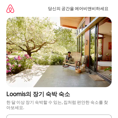
콘
텐
당신의 공간을 에어비앤비하세요
츠
로
바
로
가
기
Loomis의 장기 숙박 숙소
한 달 이상 장기 숙박할 수 있는, 집처럼 편안한 숙소를 찾
아보세요.