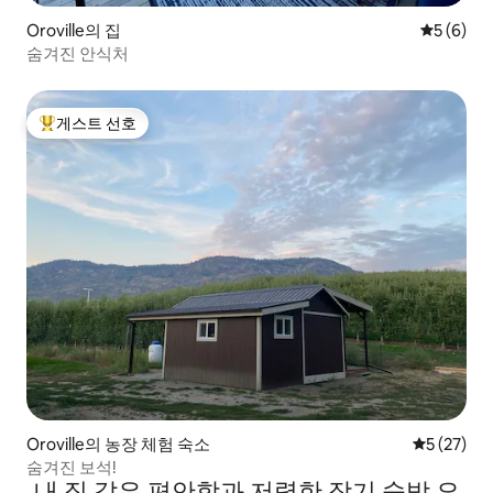
Oroville의 집
평점 5점(
5 (6)
숨겨진 안식처
게스트 선호
상위 게스트 선호
Oroville의 농장 체험 숙소
평점 5점(5
5 (27)
숨겨진 보석!
내 집 같은 편안함과 저렴한 장기 숙박 요