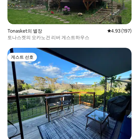
Tonasket의 별장
평점 4.93점(5점
4.93 (197)
토나스켓의 오카노건 리버 게스트하우스
게스트 선호
게스트 선호