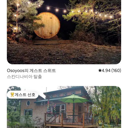
Osoyoos의 게스트 스위트
평점 4.94점(5점
4.94 (160)
스칸디나비아 탈출
게스트 선호
상위 게스트 선호