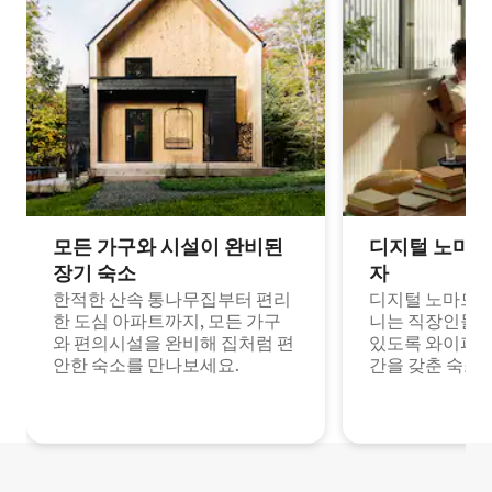
모든 가구와 시설이 완비된
디지털 노마드
장기 숙소
자
한적한 산속 통나무집부터 편리
디지털 노마드나
한 도심 아파트까지, 모든 가구
니는 직장인들이
와 편의시설을 완비해 집처럼 편
있도록 와이파이
안한 숙소를 만나보세요.
간을 갖춘 숙소