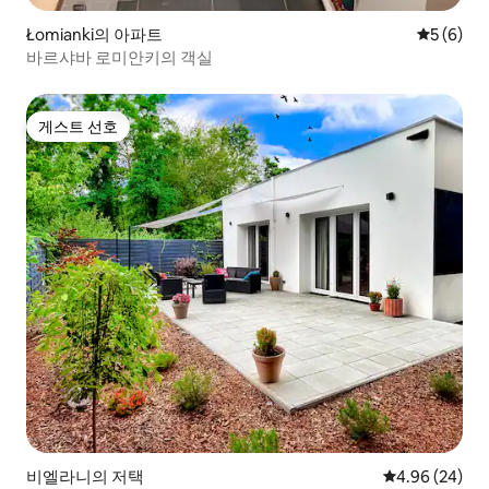
Łomianki의 아파트
평점 5점(
5 (6)
바르샤바 로미안키의 객실
게스트 선호
게스트 선호
비엘라니의 저택
평점 4.96점(5
4.96 (24)