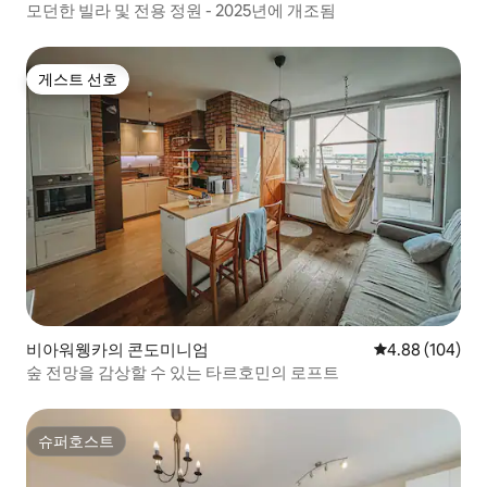
모던한 빌라 및 전용 정원 - 2025년에 개조됨
게스트 선호
게스트 선호
비아워웽카의 콘도미니엄
평점 4.88점(5점
4.88 (104)
숲 전망을 감상할 수 있는 타르호민의 로프트
슈퍼호스트
슈퍼호스트