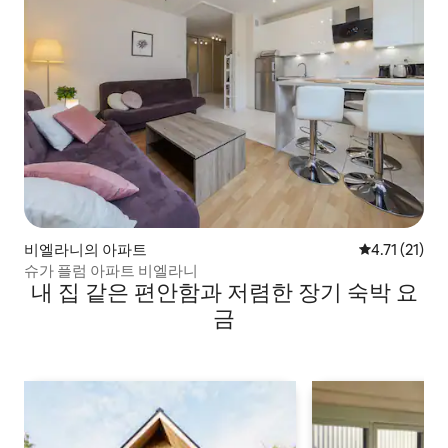
비엘라니의 아파트
평점 4.71점(
4.71 (21)
슈가 플럼 아파트 비엘라니
내 집 같은 편안함과 저렴한 장기 숙박 요
금