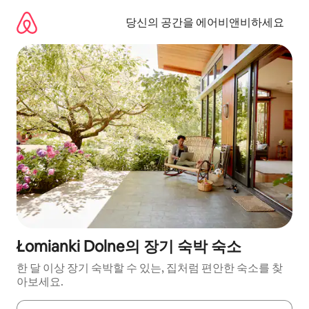
콘
텐
당신의 공간을 에어비앤비하세요
츠
로
바
로
가
기
Łomianki Dolne의 장기 숙박 숙소
한 달 이상 장기 숙박할 수 있는, 집처럼 편안한 숙소를 찾
아보세요.