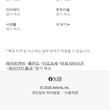
마이애미
몬트리올
장기 숙소
장기 숙소
시애틀
더 보기
장기 숙소
* 특정 지역 및 숙소에는 일부 예외가 적용될 수 있습니다.
에어비앤비
폴란드
마조프셰
바르샤바서군
워미안키 돌네
장기 숙소
© 2026 Airbnb, Inc.
개인정보 처리방침
이용약관