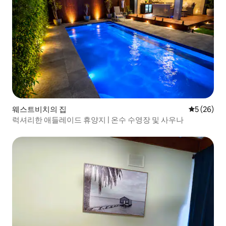
웨스트비치의 집
평점 5점(5
5 (26)
럭셔리한 애들레이드 휴양지 | 온수 수영장 및 사우나