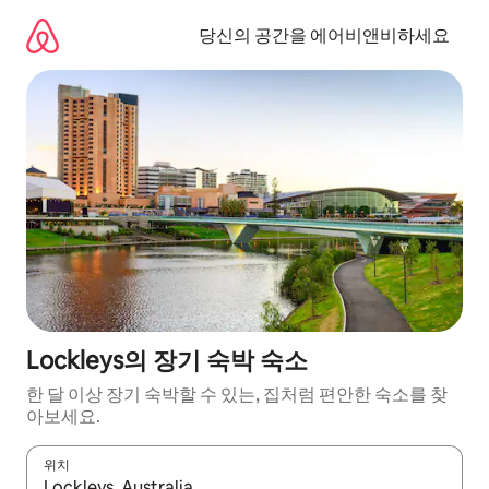
콘
텐
당신의 공간을 에어비앤비하세요
츠
로
바
로
가
기
Lockleys의 장기 숙박 숙소
한 달 이상 장기 숙박할 수 있는, 집처럼 편안한 숙소를 찾
아보세요.
위치
결과가 나오면 위·아래 화살표 키를 사용하거나 터치 또는 스와이프