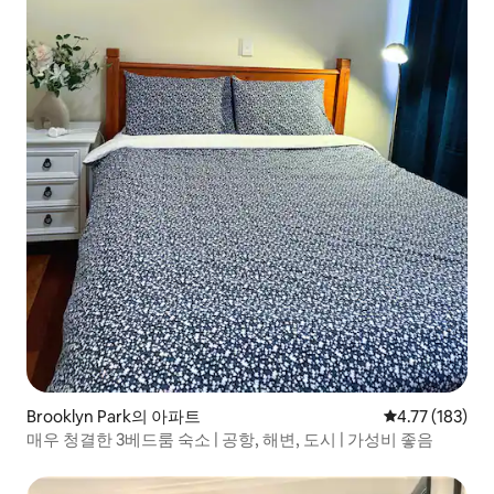
Brooklyn Park의 아파트
평점 4.77점(5
4.77 (183)
매우 청결한 3베드룸 숙소 | 공항, 해변, 도시 | 가성비 좋음