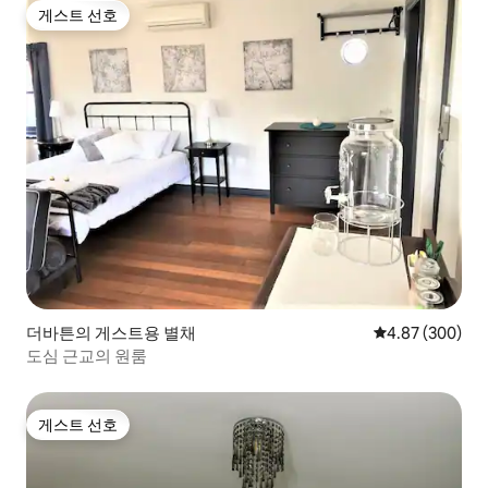
게스트 선호
게스트 선호
더바튼의 게스트용 별채
평점 4.87점(5점
4.87 (300)
도심 근교의 원룸
게스트 선호
게스트 선호