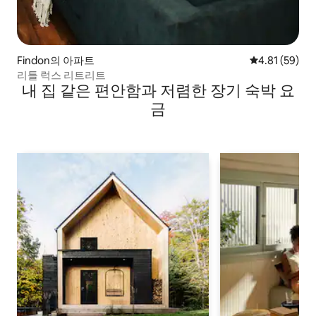
Findon의 아파트
평점 4.81점(5
4.81 (59)
리틀 럭스 리트리트
내 집 같은 편안함과 저렴한 장기 숙박 요
금