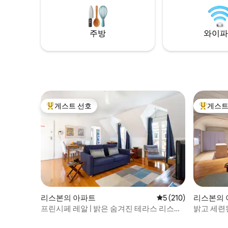
이 돋보이
운 60평방미터 아파트입니다. 아파트는
트 트레블
2017년 6월에 완전히 보수되었습니다(완전
(보그)에
새것). 현대적이고 편안하며 아늑하며 리스
주방
와이파
본의 신화적인 빛을 즐길 수 있습니다! 한 커
플에게 이상적인 공간입니다. 32인치 스마
트 TV가 구비된 넓은 거실과 160cm 너비의
더블 침대가 있는 편안한 별도의 침실이 있
습니다. 거실과 침실 모두 에어컨 및 초고속
와이파이. 침구와 타월이 제공됩니다. 주방
에는 네스프레소 머신, 토스터, 전기 주전자,
전자레인지, 식기 세척기, 세탁기 등이 잘 갖
게스트 선호
게스트
상위 게스트 선호
상위 게
춰져 있습니다. 올리브유, 식초, 소금, 설탕
과 같은 기본 조리도구도 준비되어 있습니
다. 다리미와 다리미판도 마련되어 있습니
다. 욕실에는 헤어드라이어(좋은 제품), 화
장지, 샤워젤이 있습니다. 멋진 아침 식사로
하루를 시작하거나 와인 한 잔을 즐기거나
휴식을 취할 수 있는 매력적인 작은 전용 파
티오. 이 아파트는 저와 제 남편 리키가 완전
히 꾸며졌으며 저희가 직접 관리합니다. 숙
리스본의 아파트
평점 5점(5점 만점), 
5 (210)
리스본의 
소 전체를 사용하는 2명의 게스트 가격에는
전용 파티오가 포함되며 주방, 거실 등 숙소
프린시페 레알 | 밝은 숨겨진 테라스 리스본
밝고 세련
전체 서비스를 이용하실 수 있습니다. 열쇠
전망
를 직접 받으시게 되며, 리스본과 알파마 지