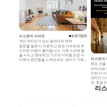
리스본의 아파트
평점 4.97점(5점 만점), 
4.97 (521)
개인 파티오가 있는 알파마의 매력
창문을 열면 이 차분하고 밝은 아파트에 부
드러운 바람이 불어옵니다. 가죽 소파에 몸
을 누이고 현대적인 가구와 아치형 천장 사
리스본의 
이에서 편안함을 느껴보세요. 장미가 가득
목조 건물
한 로맨틱한 파티오에서 해 질 무렵 음료를
바이샤에 
즐겨보세요. 이 아파트에는 다음과 같은 기
치한 이 
능을 갖춘 인터넷 서비스가 제공됩니다. 인
대적인 디자
터넷 속도: 다운로드: 100Mbs 업로드:
컨, 침실 2
100Mbs 유형: FTTH 알파마와 사랑에 빠졌
리스
구비된 주
으며 여러분도 경험하시길 바랍니다. 그래
공간의 느
서 저희 집을 여러분과 공유하고 싶고 좋은
천장과 리
팁을 모두 드리고 싶습니다. 조심하세요. 여
길 수 있습
러분도 이 숙소와 사랑에 빠질 수도 있습니
베이터 없
다! 숙소 정보: 2층 건물 2층에 있는 아름다