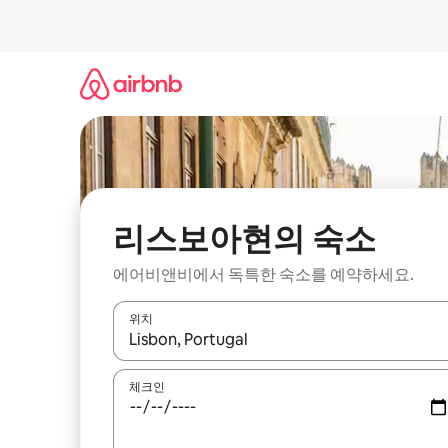
콘
텐
츠
로
바
로
가
기
리스보아현의 숙소
에어비앤비에서 독특한 숙소를 예약하세요.
위치
결과가 나오면 위·아래 화살표 키를 사용하거나 터치
체크인