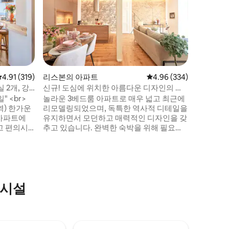
키아도 지
하우스에서
시와 강의
며, 180
프트와 테
주방은 
과 식사 
는 킹사이
평점 4.91점(5점 만점), 후기 319개
4.91 (319)
리스본의 아파트
평점 4.96점(5점 만점), 
4.96 (334)
욕실 3개
 2개, 강
신규! 도심에 위치한 아름다운 디자인의 아
마련되어 
파트_침실 3개_욕실 2개_에어컨
" <br>
놀라운 3베드룸 아파트로 매우 넓고 최근에
공간, T
역) 한가운
리모델링되었으며, 독특한 역사적 디테일을
보낼 수 
 아파트에
유지하면서 모던하고 매력적인 디자인을 갖
고 편의시
추고 있습니다. 완벽한 숙박을 위해 필요한
<br>아침
모든 편의시설을 갖춘 에어컨 및 리프트가
 볼 수 있
있는 시설이 완비된 숙소입니다! 시아도/바
 얼굴을 비
이로 알토, 비카/카이스 두 소드레 바로 옆의
수 있습니
트렌디한 동네에 전략적으로 위치하고 있으
독특한 색상
며 강 근처에 있습니다. 도보 거리에 도시의
의시설
 < br >
모든 최고의 것을 찾을 수 있습니다. 아름다
 < br > <
운 숙소에서 도보로 리스본을 둘러볼 수 있
는 완벽한 장소입니다! :)