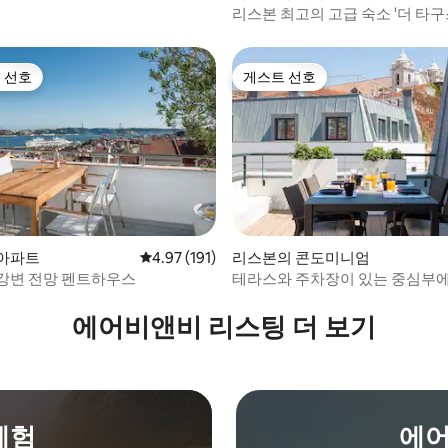
리스본 최고의 고급 숙소 '더 타
우스'
 선호
게스트 선호
스트 선호
게스트 선호
아파트
평점 4.97점(5점 만점), 후기 191개
4.97 (191)
리스본의 콘도미니엄
강변 전망 펜트하우스
테라스와 주차장이 있는 중심부
후기 521개
세련된 숙소
에어비앤비 리스팅 더 보기
체험
에어