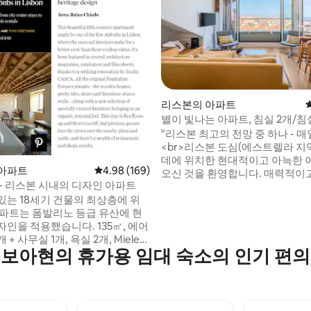
후기 521개
리스본의 아파트
별이 빛나는 아파트, 침실 2개/침실
과 마을 전망
"리스본 최고의 전망 중 하나 - 매일
<br>리스본 도심(에스트렐라 지
데에 위치한 현대적이고 아늑한
아파트
평점 4.98점(5점 만점), 후기 169개
4.98 (169)
오신 것을 환영합니다. 매력적이
 - 리스본 시내의 디자인 아파트
설이 잘 갖춰진 지역에 있습니다.
있는 18세기 건물의 최상층에 위
에는 거실 창문 바로 앞에서 일출을
아파트는 폼발리노 등급 유산에 현
으며, 로맨틱한 아침 식사와 함께
인을 적용했습니다. 135㎡, 에어
추는 햇살을 느끼며 전망을 즐길 
개 + 사무실 1개, 욕실 2개, Miele가
다. 하루가 끝나면 석양의 빛이 
보아현의 휴가용 임대 숙소의 인기 편
방, 넓은 사교 공간이 있어 개방된
으로 빛의 특별한 감동을 선사합니다.
낌을 경험할 수 있으며, 높은 나무
즐기기만 하면 됩니다! < br > < br >
스본의 일부 관광 명소 전망을 즐
br >
니다. 5층 계단을 올라가면(엘리
음) "리스본에서 헤리티지 디자인