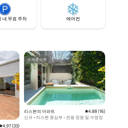
 내 무료 주차
에어컨
슈퍼호스트
슈퍼호스트
리스본의 아파트
평점 4.88점(5점 만점),
4.88 (16)
신규 • 리스본 중심부 • 전용 정원 및 수영장
평점 4.97점(5점 만점), 후기 33개
4.97 (33)