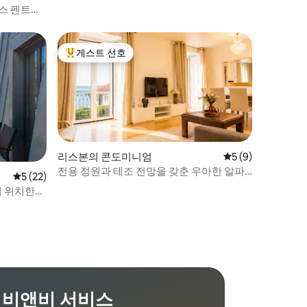
구스 펜트하
게스트 선호
상위 게스트 선호
리스본의 콘도미니엄
평점 5점(5점 만점)
5 (9)
전용 정원과 테조 전망을 갖춘 우아한 알파
평점 5점(5점 만점), 후기 22개
5 (22)
마 T2
에 위치한
비앤비 서비스