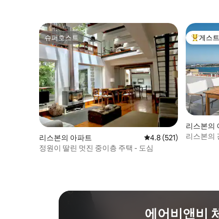
역에 대한 추가 정보를 제공해 드리겠습니
다. 숙박 기간 내내 연락 가능합니다. :) 이 아
파트는 역사가 가득한 지역에 있으며 전통
적인 리스본의 중심지를 진정으로 대표합니
슈퍼호스트
게스트
슈퍼호스트
상위 게
다. 좁은 거리를 거닐며 작은 카페, 레스토
랑, 파두 하우스, 트렌디한 상점을 발견하여
활기찬 동네를 만나보세요. 28번 트램 정류
장은 불과 4분 거리에 있으며, 산타 아폴로
니아(지하철 및 기차역)와 테레이루 두 파소
(지하철역)는 숙소에서 도보로 7분 거리에
있습니다. 거리는 교통 제한 구역에 있습니
다. 택시와 주민만 입장할 수 있습니다. 차로
오시는 경우 건물에서 100m 이내의 라르고
리스본의 
테레이루 두 트리구에 주차하시면 됩니다.
리스본의 
리스본의 아파트
평점 4.8점(5점 만점), 
4.8 (521)
공항과 아파트 사이의 교통편은 추가 서비
정원이 딸린 멋진 중이층 주택 - 도심
스입니다. 관심이 있으시면 알려주세요. 요
청 시 유아용 침대를 이용하실 수 있습니다.
필요하시면 알려주세요. 포르투갈에서는 6
월 내내 인기 성인 축제가 열립니다. 리스본
의 축제는 성 안토니오를 기리기 위해 6월 12
일과 13일에 주로 축하됩니다. 리스본의 역
사적인 동네 전역에서 다채로운 장식, 음식
에어비앤비 
가판대, 라이브 무대에서 음악을 감상하실