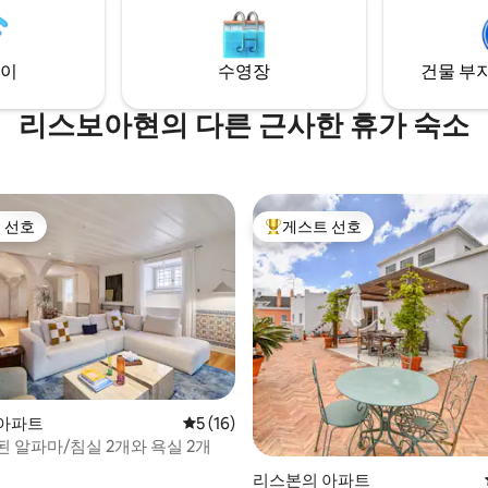
는 최고의 에어비앤비"(콘데 나스
러)와 "역사적인 오리지널 디테일"
 소개된 숙소에 도착합니다.
이
수영장
건물 부지
리스보아현의 다른 근사한 휴가 숙소
 선호
게스트 선호
스트 선호
상위 게스트 선호
후기 210개
아파트
평점 5점(5점 만점), 후기 16개
5 (16)
된 알파마/침실 2개와 욕실 2개
리스본의 아파트