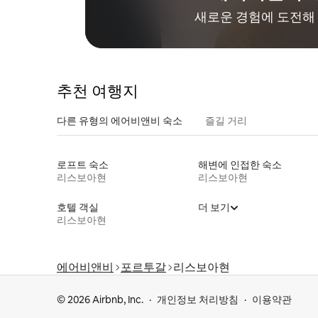
수 있습니다. 알파마 한가운데에 위치해 있
새로운 경험에 도전해 
어 6월 중에 특히 12일에는 아파트를 둘러싼
거리에서 더 많은 애니메이션이 예상되며
이 날 동안 이 지역은 훨씬 더 붐비고 시끄러
울 것입니다.
추천 여행지
다른 유형의 에어비앤비 숙소
즐길 거리
로프트 숙소
해변에 인접한 숙소
리스보아현
리스보아현
호텔 객실
더 보기
리스보아현
에어비앤비
포르투갈
리스보아현
© 2026 Airbnb, Inc.
개인정보 처리방침
이용약관