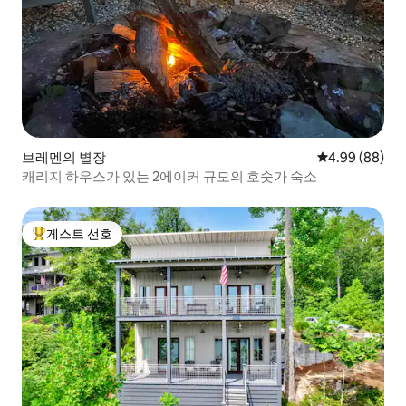
브레멘의 별장
평점 4.99점(5
4.99 (88)
캐리지 하우스가 있는 2에이커 규모의 호숫가 숙소
게스트 선호
상위 게스트 선호