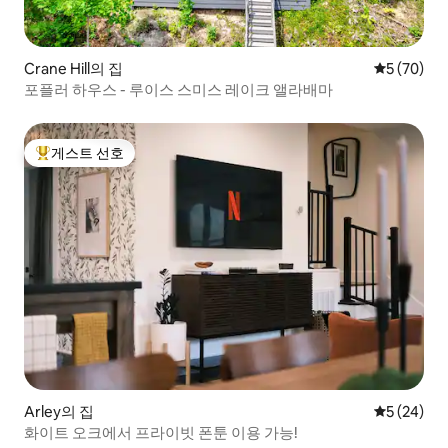
Crane Hill의 집
평점 5점(5
5 (70)
포플러 하우스 - 루이스 스미스 레이크 앨라배마
게스트 선호
상위 게스트 선호
Arley의 집
평점 5점(5
5 (24)
화이트 오크에서 프라이빗 폰툰 이용 가능!