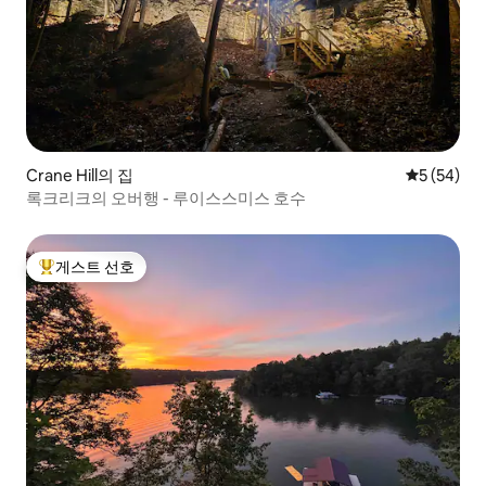
Crane Hill의 집
평점 5점(5
5 (54)
록크리크의 오버행 - 루이스스미스 호수
게스트 선호
상위 게스트 선호