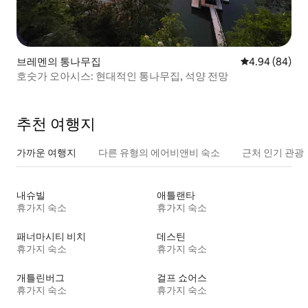
브레멘의 통나무집
평점 4.94점(5
4.94 (84)
호숫가 오아시스: 현대적인 통나무집, 석양 전망
추천 여행지
가까운 여행지
다른 유형의 에어비앤비 숙소
근처 인기 관광
내슈빌
애틀랜타
휴가지 숙소
휴가지 숙소
패너마시티 비치
데스틴
휴가지 숙소
휴가지 숙소
개틀린버그
걸프 쇼어스
휴가지 숙소
휴가지 숙소