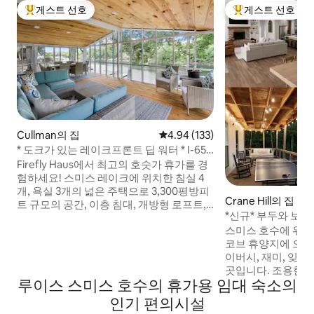
게스트 선호
게스트 선호
상위 게스트 선호
상위 게스트 선호
Cullman의 집
평점 4.94점(5점 만점), 후기 133
4.94 (133)
* 도크가 있는 레이크프론트 딥 워터 * I-65
까지 10분 * 빠른 와이파이
Firefly Haus에서 최고의 호숫가 휴가를 경
험하세요! 스미스 레이크에 위치한 침실 4
개, 욕실 3개의 넓은 주택으로 3,300평방피
Crane Hill의 집
트 규모의 공간, 이층 침대, 개방형 로프트, 2
*신규* 부두와 보트 
층 구조의 대형 거실을 갖추고 있으며, 14명
Cove Retreat
스미스 호수에 위
이 편안하게 숙박할 수 있습니다. 호수가 내
코브 휴양지에 오신
려다보이는 거대한 스크린이 있는 베란다,
이버시, 재미, 잊을
선데크, 화덕, 두 개의 보트용 지붕 있는 부
곳입니다. 조용한 전
두까지 편리하게 이동할 수 있는 위치를 즐
루이스 스미스 호수의 휴가용 임대 숙소의
은 4BR/5BA 호
겨 보세요. 3개의 패들보드에 올라타고, 선
세요. 고요하고 한
착장에서 휴식을 취하고, 보트를 타고 나가
인기 편의시설
수영하고 놀기에 안
세요. 이 레이크 하우스는 I65에서 10분 거