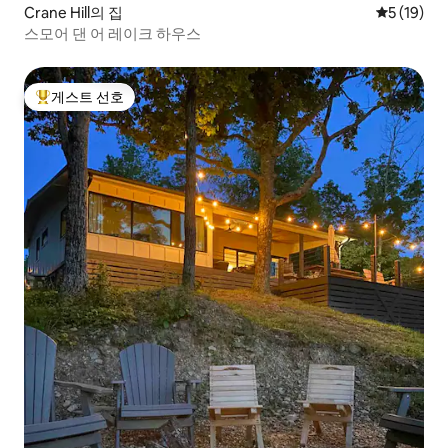
Crane Hill의 집
평점 5점(5
5 (19)
스모어 댄 어 레이크 하우스
게스트 선호
상위 게스트 선호