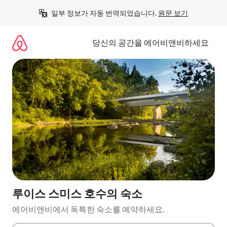
콘
일부 정보가 자동 번역되었습니다. 
원문 보기
텐
츠
로
당신의 공간을 에어비앤비하세요
바
로
가
기
루이스 스미스 호수의 숙소
에어비앤비에서 독특한 숙소를 예약하세요.