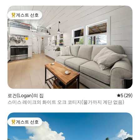
게스트 선호
상위 게스트 선호
로건(Logan)의 집
평점 5점(5
5 (29)
스미스 레이크의 화이트 오크 코티지(물가까지 계단 없음)
게스트 선호
상위 게스트 선호