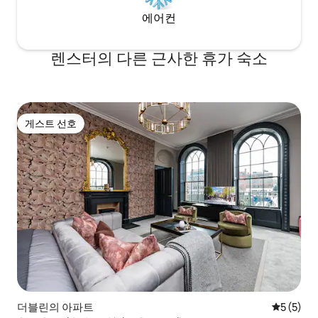
에어컨
렌스터의 다른 근사한 휴가 숙소
게스트 선호
게스트 선호
더블린의 아파트
평점 5점(
5 (5)