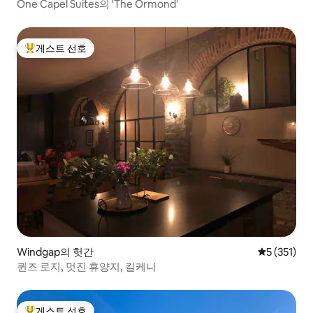
One Capel Suites의 'The Ormond'
게스트 선호
상위 게스트 선호
Windgap의 헛간
평점 5점(5점
5 (351)
퀸즈 로지, 멋진 휴양지, 킬케니
게스트 선호