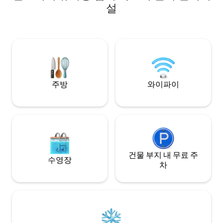
븐스 록 (Raven 's
35km 트림 성.
설
웨이 (East Muns
뮌스터 웨이 (East 
이스트 뮌스터 웨이 (L
가운 (Coumshing
(Suir Blue Wa
실 수 있도록 하이킹
기꺼이 도와드리겠
주방
와이파이
건물 부지 내 무료 주
수영장
차