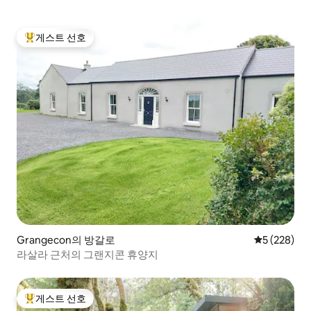
게스트 선호
상위 게스트 선호
Grangecon의 방갈로
평점 5점(5점
5 (228)
라살라 근처의 그랜지콘 휴양지
게스트 선호
상위 게스트 선호