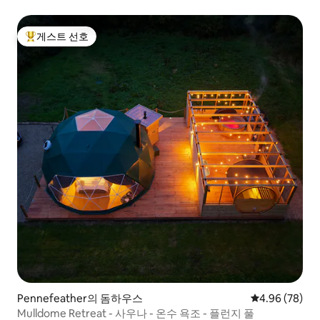
게스트 선호
상위 게스트 선호
Pennefeather의 돔하우스
평점 4.96점(5
4.96 (78)
Mulldome Retreat - 사우나 - 온수 욕조 - 플런지 풀