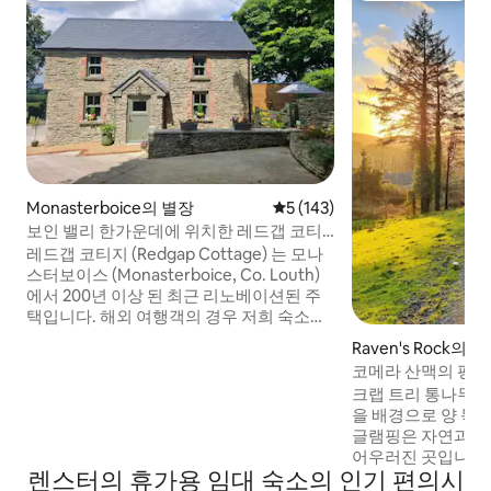
Monasterboice의 별장
평점 5점(5점 만점), 후기 143
5 (143)
보인 밸리 한가운데에 위치한 레드갭 코티
지
레드갭 코티지 (Redgap Cottage) 는 모나
스터보이스 (Monasterboice, Co. Louth)
에서 200년 이상 된 최근 리노베이션된 주
택입니다. 해외 여행객의 경우 저희 숙소는
더블린 공항에서 35분, 벨파스트 공항에서
Raven's Rock의
80분 거리에 있습니다. * 인근 관광명소
코메라 산맥의 평온한
Monasterboice High Cross & Round
크랩 트리 통나무집 아름다운 코메라 산
Tower - 1.1 Km Popes Cross, Killineer - 4
을 배경으로 양 목
Km 보인 전투 - 올드브리지, 방문자 센터 -
글램핑은 자연과 
14km. Bru na Boinne - Newgrange-
어우러진 곳입니다. 아일랜드 시골에 몰
Visitor Centre - 16km 슬레인 캐슬/아일랜
렌스터의 휴가용 임대 숙소의 인기 편의시
하고 싶은 분들에게
드 위스키 증류소 - 14km. 타라의 언덕