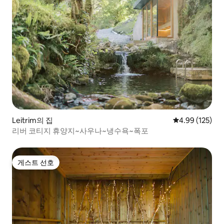
Leitrim의 집
평점 4.99점(5점
4.99 (125)
리버 코티지 휴양지~사우나~냉수욕~폭포
게스트 선호
게스트 선호