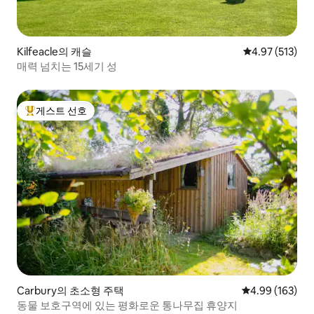
Kilfeacle의 캐슬
평점 4.97점(5
4.97 (513)
매력 넘치는 15세기 성
게스트 선호
상위 게스트 선호
Carbury의 초소형 주택
평점 4.99점(5점
4.99 (163)
동물 보호구역에 있는 평화로운 통나무집 휴양지