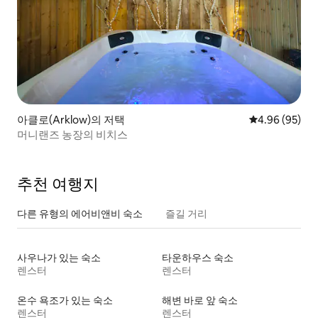
아클로(Arklow)의 저택
평점 4.96점(5
4.96 (95)
머니랜즈 농장의 비치스
추천 여행지
다른 유형의 에어비앤비 숙소
즐길 거리
사우나가 있는 숙소
타운하우스 숙소
렌스터
렌스터
온수 욕조가 있는 숙소
해변 바로 앞 숙소
렌스터
렌스터