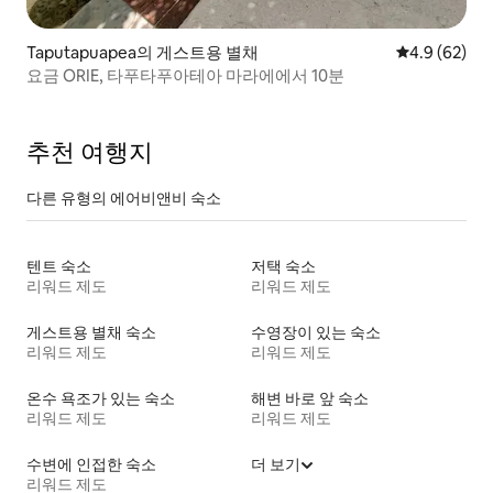
Taputapuapea의 게스트용 별채
평점 4.9점(5
4.9 (62)
요금 ORIE, 타푸타푸아테아 마라에에서 10분
추천 여행지
다른 유형의 에어비앤비 숙소
텐트 숙소
저택 숙소
리워드 제도
리워드 제도
게스트용 별채 숙소
수영장이 있는 숙소
리워드 제도
리워드 제도
온수 욕조가 있는 숙소
해변 바로 앞 숙소
리워드 제도
리워드 제도
수변에 인접한 숙소
더 보기
리워드 제도