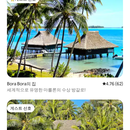
상위 게스트 선호
Bora Bora의 집
평점 4.76점(5
4.76 (62)
세계적으로 유명한 마를론의 수상 방갈로!
게스트 선호
게스트 선호