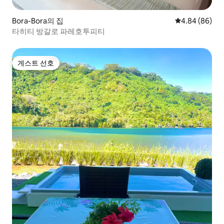
Bora-Bora의 집
평점 4.84점(5
4.84 (86)
타히티 방갈로 파레호투피티
게스트 선호
게스트 선호