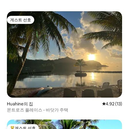
게스트 선호
게스트 선호
Huahine의 집
평점 4.92점(5
4.92 (13)
몬트로즈 플레이스 - 바닷가 주택
게스트 선호