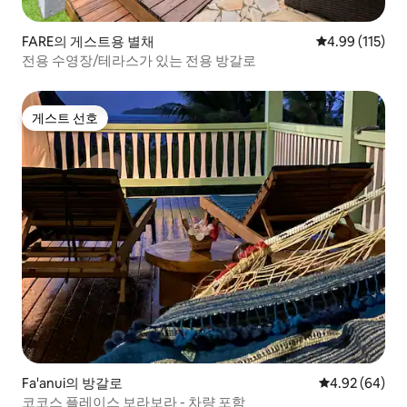
FARE의 게스트용 별채
평점 4.99점(5
4.99 (115)
전용 수영장/테라스가 있는 전용 방갈로
게스트 선호
게스트 선호
Fa'anui의 방갈로
평점 4.92점(5
4.92 (64)
코코스 플레이스 보라보라 - 차량 포함