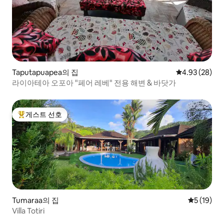
Taputapuapea의 집
평점 4.93점(5
4.93 (28)
라이아테아 오포아 "페어 레베" 전용 해변 & 바닷가
게스트 선호
상위 게스트 선호
Tumaraa의 집
평점 5점(5
5 (19)
Villa Totiri