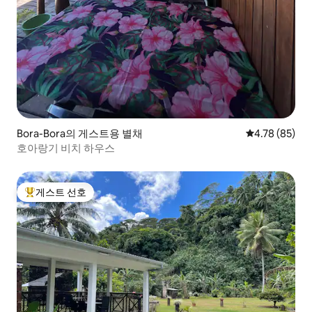
Bora-Bora의 게스트용 별채
평점 4.78점(5
4.78 (85)
호아랑기 비치 하우스
게스트 선호
상위 게스트 선호