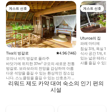
게스트 선호
게스트 선호
게스트 선호
게스트 선호
Uturoa의 집
파레 마티에
침실 3개, 욕실 1개
Tiva의 방갈로
평점 4.96점(5점 만점), 후기 146
4.96 (146)
식사 공간 1개, 타
있는 넓은 테라스 1
모아나 비치 방갈로 플라주
사를 즐길 수 있는 
바닷가에 위치한 37m² 규모의 새로운 전통
이아테아에 위치한
방갈로. 보라보라의 전망을 감상하며 아름
한 숙소입니다. 기
다운 석양을 즐길 수 있는 환상적인 장소입
시설 (우투로아 시, 
니다. 스노클링을 즐길 수 있는 산호초가 바
로테스, LS 프록시 
리워드 제도 카약 대여 숙소의 인기 편의
로 길 건너편에 있습니다. 조용한 곳. 교통
과 가깝습니다. 카약
편: 하투파/타푸아무 선착장에서 무료. 바이
시설
용하실 수 있습니다
토아레/파아하/포우토루 선착장에서 2000
시기 바랍니다.
XPF. 하아메네 선착장에서 1,000 XPF. 매장
은 2km 거리에 있습니다. 800m 거리에 스
낵이 있습니다. 렌터카: 요금은 하루
7500xpf입니다. 조식 2,500 XPF. 저녁 식사