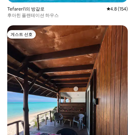
Tefareri'i의 방갈로
평점 4.8점(5점
4.8 (154)
후아힌 플랜테이션 하우스
게스트 선호
게스트 선호