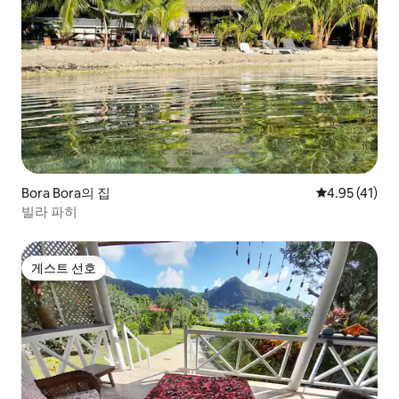
Bora Bora의 집
평점 4.95점(
4.95 (41)
빌라 파히
게스트 선호
게스트 선호