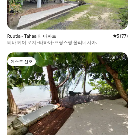
Ruutia - Tahaa 의 아파트
평점 5점(5
5 (77)
티바 헤어 로지 -타하아-프랑스령 폴리네시아.
게스트 선호
게스트 선호