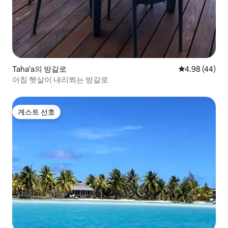
Taha'a의 방갈로
평점 4.98점(5
4.98 (44)
아침 햇살이 내리쬐는 방갈로
게스트 선호
게스트 선호