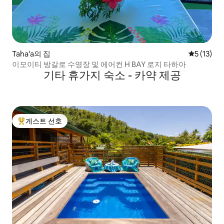
Taha'a의 집
평점 5점(5
5 (13)
이모이티 방갈로 수영장 및 에어컨 H BAY 로지 타하아
기타 휴가지 숙소 - 카약 제공
게스트 선호
상위 게스트 선호