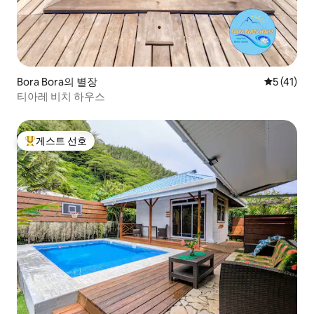
Bora Bora의 별장
평점 5점(5
5 (41)
티아레 비치 하우스
게스트 선호
상위 게스트 선호