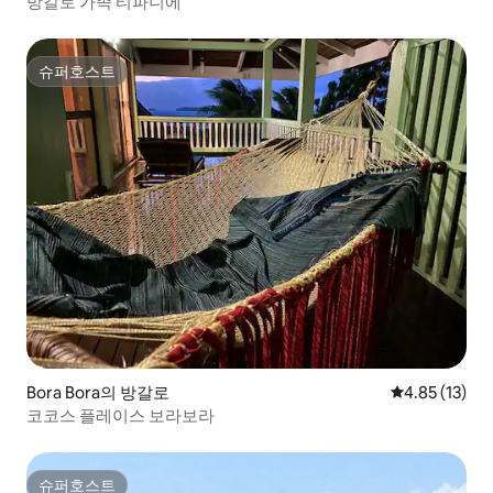
방갈로 가족 티파니에
슈퍼호스트
슈퍼호스트
Bora Bora의 방갈로
평점 4.85점(5
4.85 (13)
코코스 플레이스 보라보라
슈퍼호스트