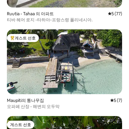
Ruutia - Tahaa 의 아파트
평점 5점(5
5 (77)
티바 헤어 로지 -타하아-프랑스령 폴리네시아.
게스트 선호
상위 게스트 선호
Maupiti의 통나무집
평점 5점(
5 (7)
오파페 산장 - 해변의 오두막
게스트 선호
게스트 선호