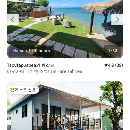
Taputapuapea의 방갈로
평점 4.9점(5
4.9 (39)
바닷가에 위치한 스튜디오 Fare Tahitea
게스트 선호
상위 게스트 선호