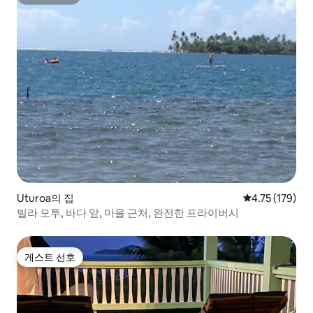
슈퍼호스트
Uturoa의 집
평점 4.75점(5
4.75 (179)
빌라 모투, 바다 앞, 마을 근처, 완전한 프라이버시
게스트 선호
게스트 선호