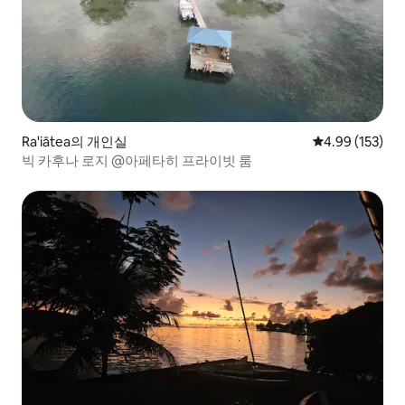
Ra'iātea의 개인실
평점 4.99점(5점
4.99 (153)
빅 카후나 로지 @아페타히 프라이빗 룸