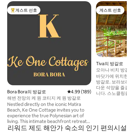
게스트 선호
게스트 선호
상위 게스트 선호
게스트 선호
Tiva의 방갈로
모아나 비치 방갈로
바닷가에 위치한 37
방갈로. 보라보라의 전망을 감상하며 아름
다운 석양을 즐길 
Bora Bora의 방갈로
평점 4.99점(5점 만점), 후기 189
4.99 (189)
니다. 스노클링을 
해변 전망의 케 원 코티지 케 원 방갈로
로 길 건너편에 있습니
Nestled directly on the iconic Matira
편: 하투파/타푸아무 선착장에서 무료. 바이
Beach, Ke One Cottage invites you to
토아레/파아하/포우
experience the true Polynesian art of
XPF. 하아메네 선착장에서 1,000 XPF. 매장
living. This intimate beachfront retreat
은 2km 거리에 있습
리워드 제도 해안가 숙소의 인기 편의시설
offers direct access to white sand and
낵이 있습니다. 렌터카: 요금은 하루
crystal-clear lagoon waters, just steps
7500xpf입니다. 조식 2,500 XPF. 저녁 식사