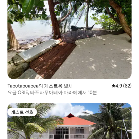
Taputapuapea의 게스트용 별채
평점 4.9점(5
4.9 (62)
요금 ORIE, 타푸타푸아테아 마라에에서 10분
게스트 선호
게스트 선호