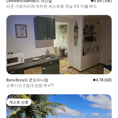
Leeward Islands의 개인실
평점 4.84점(5점
4.84 (106)
라군 가장자리에 위치한 게스트용 객실 3개 더블 베드
Bora Bora의 콘도미니엄
평점 4.78점(5
4.78 (68)
스튜디오 2 침대 정원 쪽 n°7
게스트 선호
게스트 선호