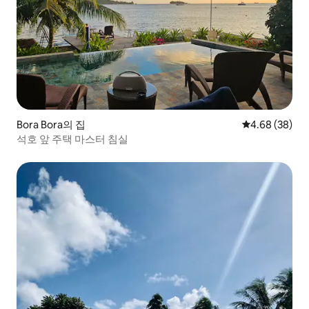
Bora Bora의 집
평점 4.68점(5
4.68 (38)
석호 앞 주택 마스터 침실