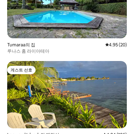
Tumaraa의 집
평점 4.95점(5
4.95 (20)
루나스 홈 라이아테아
게스트 선호
게스트 선호