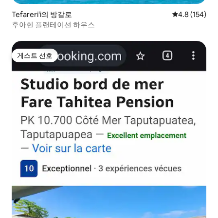
Tefareri'i의 방갈로
평점 4.8점(5점
4.8 (154)
후아힌 플랜테이션 하우스
게스트 선호
게스트 선호