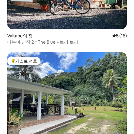
Vaitape의 집
평점 5점(5
5 (16)
나누아 산장 2 « The Blue » 보라 보라
게스트 선호
상위 게스트 선호