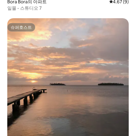
Bora Bora의 아파트
평점 4.67점(
4.67 (9)
일몰 - 스튜디오 7
슈퍼호스트
슈퍼호스트