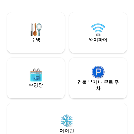
from one of the world’s most beautiful
는 1인당 하루 3,500
beaches. Wake up to the sound of the
ocean, enjoy breathtaking sunsets, and
unwind in a peaceful, authentic Bora
Bora setting. A rare and timeless escape
by the sea.
주방
와이파이
건물 부지 내 무료 주
수영장
차
에어컨