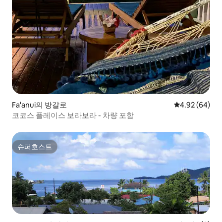
Fa'anui의 방갈로
평점 4.92점(5
4.92 (64)
코코스 플레이스 보라보라 - 차량 포함
슈퍼호스트
슈퍼호스트