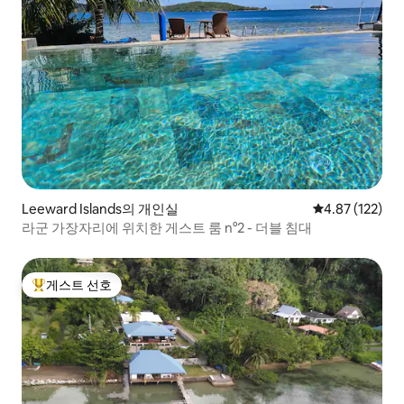
Leeward Islands의 개인실
평점 4.87점(5
4.87 (122)
라군 가장자리에 위치한 게스트 룸 n°2 - 더블 침대
게스트 선호
상위 게스트 선호