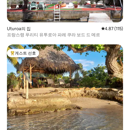
Uturoa의 집
평점 4.87점(5
4.87 (115)
프랑스령 푸리티 유투로아 파레 쿠라 보드 드 메르
게스트 선호
상위 게스트 선호