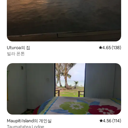
Uturoa의 집
평점 4.65점(5점
4.65 (138)
빌라 폰톤
Maupiti Island의 개인실
평점 4.56점(5
4.56 (114)
Taumatatea Lodge