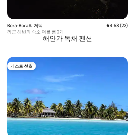
Bora-Bora의 저택
평점 4.68점(5
4.68 (22)
라군 해변의 숙소 더블 룸 2개
해안가 독채 펜션
게스트 선호
게스트 선호