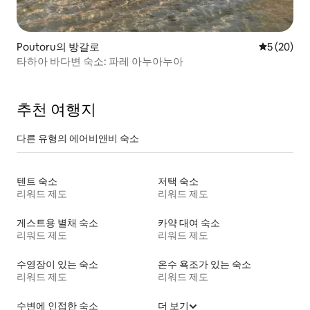
Poutoru의 방갈로
평점 5점(5
5 (20)
타하아 바다변 숙소: 파레 아누아누아
추천 여행지
다른 유형의 에어비앤비 숙소
텐트 숙소
저택 숙소
리워드 제도
리워드 제도
게스트용 별채 숙소
카약 대여 숙소
리워드 제도
리워드 제도
수영장이 있는 숙소
온수 욕조가 있는 숙소
리워드 제도
리워드 제도
수변에 인접한 숙소
더 보기