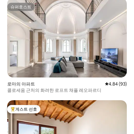
슈퍼호스트
슈퍼호스트
로마의 아파트
평점 4.84점(5
4.84 (93)
콜로세움 근처의 화려한 로프트 채플 레오파르디
게스트 선호
상위 게스트 선호