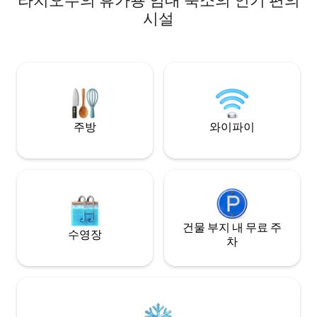
라치오주의 휴가용 임대 숙소의 인기 편의
다. 가장 가까운 스
시설
30분 거리에 있어
니다. 티볼리까지 1
거리에 있는 자연 
위치한 아름다운 
세요. 가장 가까운 
리입니다. 전
주방
와이파이
건물 부지 내 무료 주
수영장
차