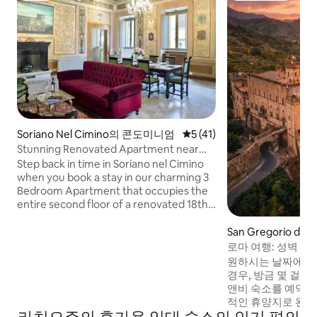
Soriano Nel Cimino의 콘도미니엄
평점 5점(5점 만점), 후기 41
5 (41)
Stunning Renovated Apartment near
Castello Orsini
Step back in time in Soriano nel Cimino
when you book a stay in our charming 3
Bedroom Apartment that occupies the
entire second floor of a renovated 18th
Century building! Pack your bags and
enjoy a relaxing stay in this historical
San Gregorio da S
town, located among the Cimini
휴가용 주택
로마 여행: 성벽 안
Mountains in central Italy, providing
개 숙소
원하시는 날짜에 이
access to many major attractions and
경우, 방금 몇 걸음
cities!
앤비 숙소를 예약하세요. 로마 
적인 휴양지로 완벽
매력적인 2베드 숙