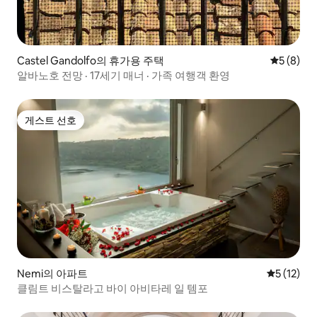
Castel Gandolfo의 휴가용 주택
평점 5점(
5 (8)
알바노호 전망 · 17세기 매너 · 가족 여행객 환영
게스트 선호
게스트 선호
Nemi의 아파트
평점 5점(5
5 (12)
클림트 비스탈라고 바이 아비타레 일 템포