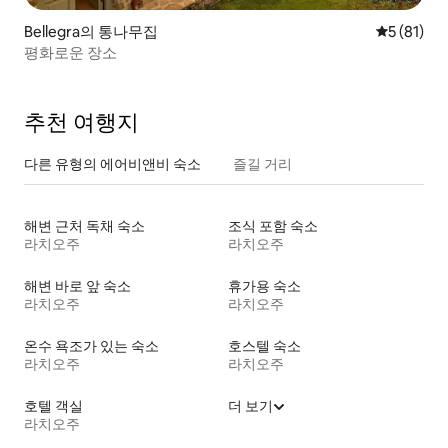
Bellegra의 통나무집
평점 5점(5
5 (81)
평화로운 장소
추천 여행지
다른 유형의 에어비앤비 숙소
즐길 거리
해변 근처 독채 숙소
조식 포함 숙소
라치오주
라치오주
해변 바로 앞 숙소
휴가용 숙소
라치오주
라치오주
온수 욕조가 있는 숙소
호스텔 숙소
라치오주
라치오주
호텔 객실
더 보기
라치오주