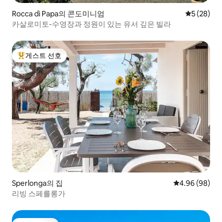
Rocca di Papa의 콘도미니엄
평점 5점(5
5 (28)
카살로미토-수영장과 정원이 있는 유서 깊은 빌라
게스트 선호
상위 게스트 선호
Sperlonga의 집
평점 4.96점(5
4.96 (98)
리빙 스페를롱가