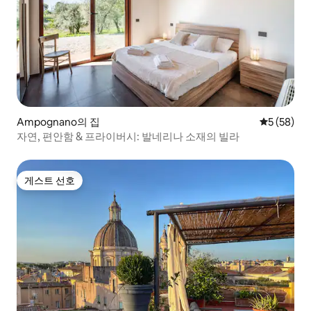
Ampognano의 집
평점 5점(5
5 (58)
자연, 편안함 & 프라이버시: 발네리나 소재의 빌라
게스트 선호
게스트 선호