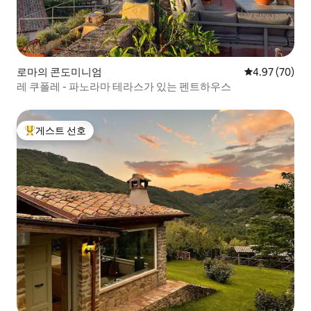
로마의 콘도미니엄
평점 4.97점(5
4.97 (70)
레 쿠폴레 - 파노라마 테라스가 있는 펜트하우스
게스트 선호
상위 게스트 선호