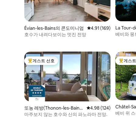
La Tour
Évian-les-Bains의 콘도미니엄
평점 4.91점(5점 만점), 
4.91 (169)
엄
베비와 몽
호수가 내려다보이는 멋진 전망
스튜디오
게스트 선호
게스트
상위 게스트 선호
상위 게
Châtel-S
또농 레방(Thonon-les-Bains)
평점 4.98점(5점 만점), 
4.98 (124)
니엄
베비 위 
의 콘도미니엄
마주보지 않는 호수와 산의 파노라마 전망.
한 휴식