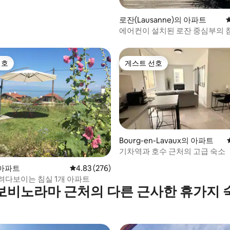
 후기 77개
로잔(Lausanne)의 아파트
에어컨이 설치된 로잔 중심부의 침
상
선호
게스트 선호
선호
게스트 선호
 후기 70개
Bourg-en-Lavaux의 아파트
기차역과 호수 근처의 고급 숙소
의 아파트
평점 4.83점(5점 만점), 후기 276개
4.83 (276)
려다보이는 침실 1개 아파트
보비노라마 근처의 다른 근사한 휴가지 