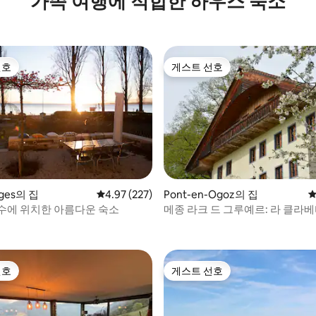
가족 여행에 적합한 하우스 숙소
선호
게스트 선호
선호
게스트 선호
nges의 집
평점 4.97점(5점 만점), 후기 227개
4.97 (227)
Pont-en-Ogoz의 집
평
수에 위치한 아름다운 숙소
메종 라크 드 그루예르: 라 클라베타 
 후기 26개
르 브리
선호
게스트 선호
선호
게스트 선호