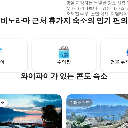
망을 자랑하는 특별한 장소 신축 아파트, 호
결제).
수가 내려다보이는 넓은 테라스, 많은 특징,
오래된 나무, 천연 석재, 이탈리아
비노라마 근처 휴가지 숙소의 인기 편
헤어드라이어, 간이 주방, 싱크대,
주전자, 차, 커피, 전자레인지, 오
탑 1개, 냄비 2개, 접시 등... 금고, 
등... 미니 바, 지역 와인! 로잔
지 무료 대중교통(기차)! 집 앞에
용 공원을 무료로 이용하실 수 있
이
수영장
건물 부지
와이파이가 있는 콘도 숙소
선호
슈퍼호스트
선호
슈퍼호스트