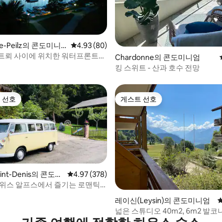
-de-Peilz의 콘도미니
평점 4.93점(5점 만점), 후기 80개
4.93 (80)
후기 169개
트뢰 사이에 위치한 워터프론트
Chardonne의 콘도미니엄
킹 스위트 - 산과 호수 전망
 선호
게스트 선호
스트 선호
게스트 선호
aint-Denis의 콘도미
평점 4.97점(5점 만점), 후기 378개
4.97 (378)
후기 124개
스위스 알프스에서 즐기는 로맨틱
레이신(Leysin)의 콘도미니엄
넓은 스튜디오 40m2, 6m2 발코