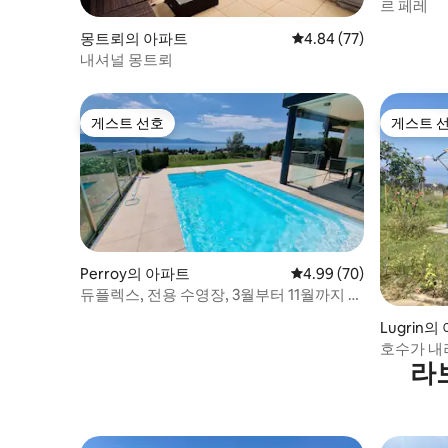
르 페레
몽트뢰의 아파트
평점 4.84점(5점 만점),
4.84 (77)
내셔널 몽트뢰
게스트 선호
게스트 
게스트 선호
게스트 
Perroy의 아파트
평점 4.99점(5점 만점),
4.99 (70)
듀플렉스, 전용 수영장, 3월부터 11월까지 온
수
Lugrin
호수가 내
라