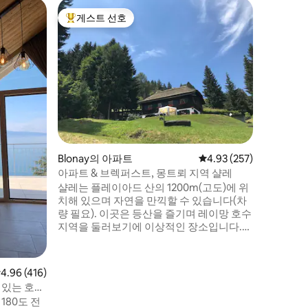
Bourg-
게스트 선호
게스트 
상위 게스트 선호
게스트 
와인 도메
1515년에 
Crausa
있는 다락
웅장한 아
유산) 의
(Grand
자녀가 있
적입니다. 1개의 주차 공간이 있습니다. 
드 라 크
Blonay의 아파트
평점 4.93점(5점 만점), 
4.93 (257)
를 조직할
아파트 & 브렉퍼스트, 몽트뢰 지역 샬레
샬레는 플레이아드 산의 1200m(고도)에 위
치해 있으며 자연을 만끽할 수 있습니다(차
량 필요). 이곳은 등산을 즐기며 레이망 호수
지역을 둘러보기에 이상적인 장소입니다.
프랑스어, 독일어, 영어로 서비스를 제공합
니다(조식 포함). 샬레는 1200m(고도)에 위
치해 있습니다. 자연 속에 위치한 플레이아
점 4.96점(5점 만점), 후기 416개
4.96 (416)
드 산에 위치해 있습니다(차량 필요). 등산과
 있는 호수
레이크 제네바 지역을 탐험하기에 이상적인
180도 전
장소입니다. 프랑스어, 독일어, 영어를 구사