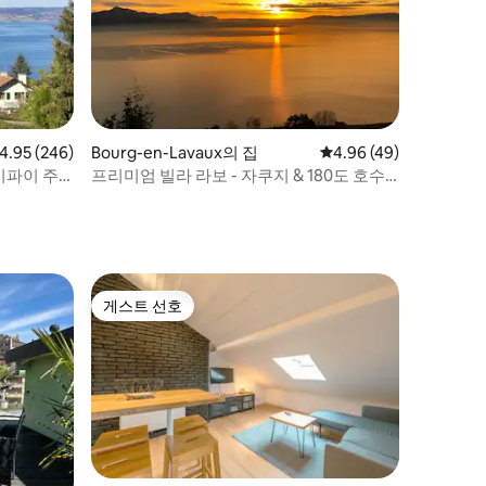
점 4.95점(5점 만점), 후기 246개
4.95 (246)
Bourg-en-Lavaux의 집
평점 4.96점(5점 만점),
4.96 (49)
이파이 주
프리미엄 빌라 라보 - 자쿠지 & 180도 호수
전망
게스트 선호
게스트 선호