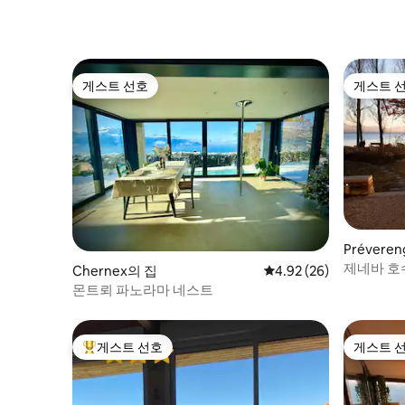
게스트 선호
게스트 
게스트 선호
게스트 
Prévere
제네바 호
Chernex의 집
평점 4.92점(5점 만점),
4.92 (26)
몬트뢰 파노라마 네스트
게스트 선호
게스트 
상위 게스트 선호
게스트 