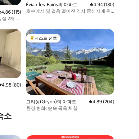
Évian-les-Bains의 아파트
평점 4.94점(5점 만점), 
4.94 (130)
호수에서 몇 걸음 떨어진 역사 중심지에 위
평점 4.86점(5점 만점), 후기 115개
4.86 (115)
치한 복층 주택
실 2개 옥
게스트 선호
상위 게스트 선호
평점 4.98점(5점 만점), 후기 80개
4.98 (80)
그리옹(Gryon)의 아파트
평점 4.89점(5점 만점), 
4.89 (204)
환경 변화: 숲속 목욕 체험
숙소