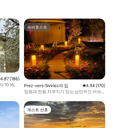
슈퍼호스트
슈퍼호스트
점 4.87점(5점 만점), 후기 186개
4.87 (186)
10 1645
Prez-vers-Siviriez의 집
평점 4.94점(5점 만점), 
4.94 (170)
정원과 전용 자쿠지가 있는 낭만적인 러브
룸
게스트 선호
게스트 선호