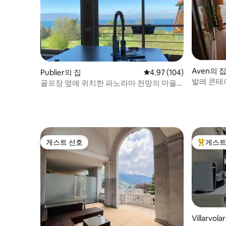
Aven의 
Publier의 집
평점 4.97점(5점 만점), 
4.97 (104)
발레 콘테
골프장 옆에 위치한 파노라마 전망의 마을
주택
게스트 선호
게스트
게스트 선호
상위 게
Villarvo