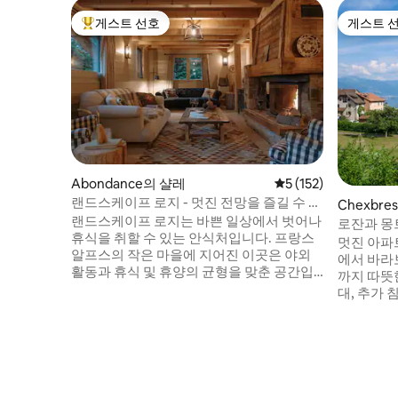
게스트 선호
게스트 
상위 게스트 선호
게스트 
Abondance의 샬레
평점 5점(5점 만점), 
5 (152)
랜드스케이프 로지 - 멋진 전망을 즐길 수 있
Chexbr
는 세련된 샬레
랜드스케이프 로지는 바쁜 일상에서 벗어나
로잔과 몽
휴식을 취할 수 있는 안식처입니다. 프랑스
멋진 아파트,
알프스의 작은 마을에 지어진 이곳은 야외
에서 바라보
활동과 휴식 및 휴양의 균형을 맞춘 공간입
까지 따뜻
니다. 인테리어는 우아하고 현대적인 마감
대, 추가 
재와 독특하고 전통적인 감각이 조화를 이
스포츠 필
루고 있습니다. 침대는 고급스럽게 편안하
에서 14km
며 욕실은 대담한 타일로 개별적으로 스타
에서 10분
일링되어 있습니다. 넓은 테라스는 산의 파
분 거리에 
노라마를 감상하며 식사를 즐기기에 완벽한
(슈퍼마켓 
장소입니다. 햇살이나 눈 속에서 놀 수 있는
소에 주차