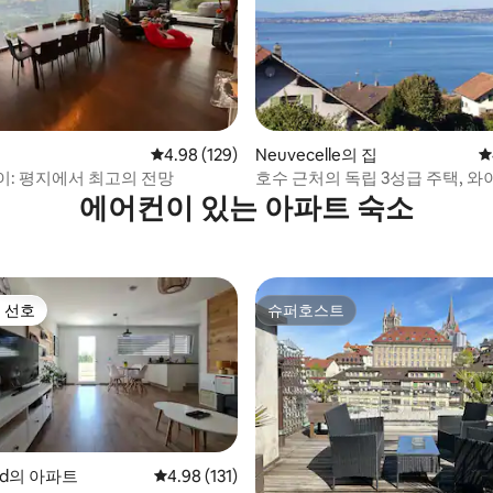
집
평점 4.98점(5점 만점), 후기 129개
4.98 (129)
Neuvecelle의 집
평
후기 104개
이: 평지에서 최고의 전망
호수 근처의 독립 3성급 주택, 와
차
에어컨이 있는 아파트 숙소
 선호
슈퍼호스트
스트 선호
슈퍼호스트
lard의 아파트
평점 4.98점(5점 만점), 후기 131개
4.98 (131)