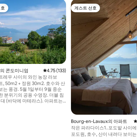
선호
게스트 선호
선호
게스트 선호
후기 152개
es의 콘도미니엄
평점 4.75점(5점 만점), 후기 133개
4.75 (133)
트레우 사이의 와인 농장 라보
 50m2 + 정원 30m2. 호수와 산
는 풍경. 5월 1일부터 9월 중순
한 분위기의 공용 수영장. 더블 침
침대 (바닥에 마테라스). 아파트는
드와 운동장 옆에 있습니다. 로잔
 (기차로 15 ~ 30분 거리), 몽트뢰
 거리에 있습니다. 도보로 10분, 20
Bourg-en-Lavaux의 아파트
평
있는 해변. 작은 기차역 및 시설
작은 파라다이스1..포도밭 사이에
등) 에서 2분 거리에 있습니다. 숙
바로 앞.
포도원, 호수, 산이 내려다 보이는 
장이 없지만 쉽게 돌아다니실 수