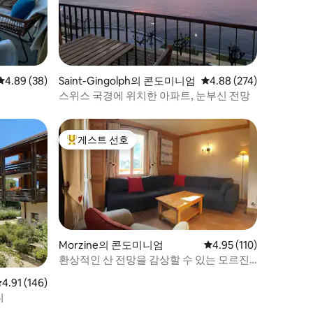
평점 4.89점(5점 만점), 후기 38개
4.89 (38)
Saint-Gingolph의 콘도미니엄
평점 4.88점(5점 만점), 
4.88 (274)
스위스 국경에 위치한 아파트, 눈부신 전망
게스트 선호
상위 게스트 선호
Morzine의 콘도미니엄
평점 4.95점(5점 만점), 
4.95 (110)
환상적인 산 전망을 감상할 수 있는 모르진
아파트
평점 4.91점(5점 만점), 후기 146개
4.91 (146)
니