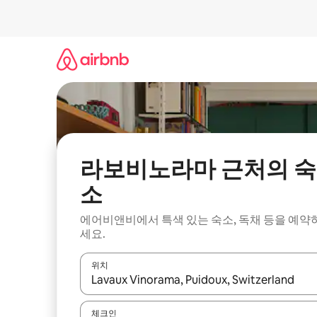
콘
텐
츠
로
바
로
가
기
라보비노라마 근처의 숙
소
에어비앤비에서 특색 있는 숙소, 독채 등을 예약
세요.
위치
결과가 나오면 위·아래 화살표 키를 사용하거나 터치
체크인