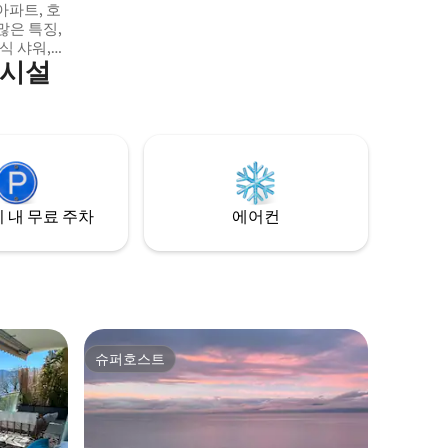
합니다(조식 포함).
식 샤워,
의시설
 냉장고,
븐, 전기 쿡
LED TV
에서 몽트뢰까
 위치한 전
습니다!
 내 무료 주차
에어컨
슈퍼호스트
슈퍼호스트