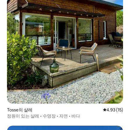
Tosse의 샬레
평점 4.93점(5
4.93 (15)
정원이 있는 샬레 • 수영장 • 자연 • 바다