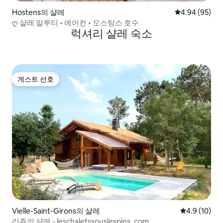
Hostens의 샬레
평점 4.94점(5
4.94 (95)
ღ 샬레 말루티 • 에어컨 • 오스탕스 호수
럭셔리 샬레 숙소
게스트 선호
게스트 선호
Vielle-Saint-Girons의 샬레
평점 4.9점(5
4.9 (10)
리쥬의 샬레 - leschaletssouslespins. com