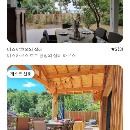
비스꺄호쓰의 샬레
평점 5점(
5 (3)
비스카로스 호수 전망의 샬레 하우스
게스트 선호
게스트 선호