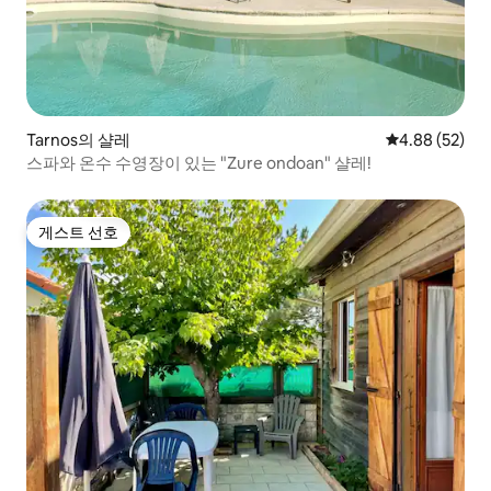
Tarnos의 샬레
평점 4.88점(5
4.88 (52)
스파와 온수 수영장이 있는 "Zure ondoan" 샬레!
게스트 선호
게스트 선호