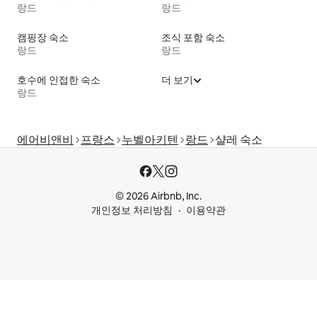
랑드
랑드
캠핑장 숙소
조식 포함 숙소
랑드
랑드
호수에 인접한 숙소
더 보기
랑드
에어비앤비
프랑스
누벨아키텐
랑드
샬레 숙소
© 2026 Airbnb, Inc.
개인정보 처리방침
이용약관