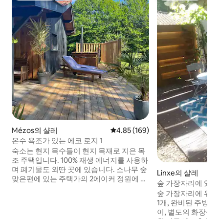
Mézos의 샬레
평점 4.85점(5점 만점), 후기 169
4.85 (169)
온수 욕조가 있는 에코 로지 1
숙소는 현지 목수들이 현지 목재로 지은 목
조 주택입니다. 100% 재생 에너지를 사용하
며 폐기물도 외딴 곳에 있습니다. 소나무 숲
Linxe의 샬레
맞은편에 있는 주택가의 2에이커 정원에 위
숲 가장자리에 있는
치해 있습니다. 마을까지 도보로 이동하여
숲 가장자리에 위치
빵집과 레스토랑을 이용하실 수 있습니다.
1개, 완비된 주방 1개
콘티스의 대서양 해변에서 15분 거리에 있
이, 별도의 화장실,
습니다. 저희 숙소는 커플 및 가족 단위 여행