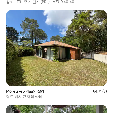
샬레 - T3 - 주거 단지 (PRL) - AZUR 40140
Moliets-et-Maa의 샬레
평점 4.71점
4.71 (7)
랑드 비치 근처의 샬레