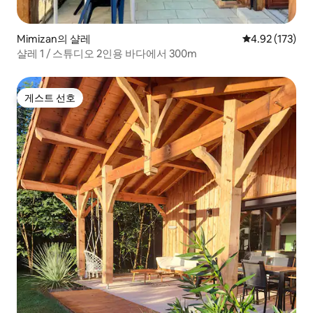
Mimizan의 샬레
평점 4.92점(5
4.92 (173)
샬레 1 / 스튜디오 2인용 바다에서 300m
게스트 선호
게스트 선호