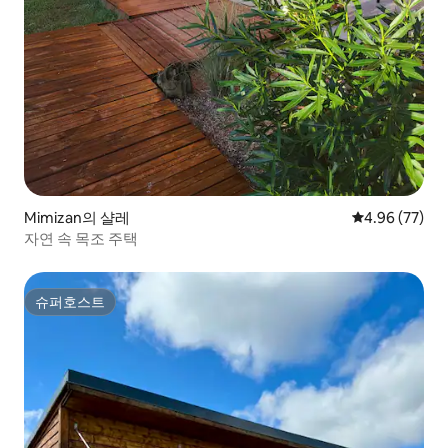
Mimizan의 샬레
평점 4.96점(5
4.96 (77)
자연 속 목조 주택
슈퍼호스트
슈퍼호스트