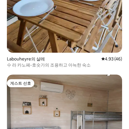
Labouheyre의 샬레
평점 4.93점(5
4.93 (46)
수 라 카노페-호숫가의 조용하고 아늑한 숙소
게스트 선호
게스트 선호