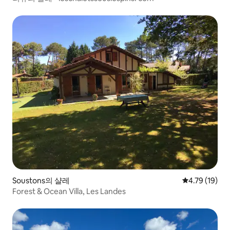
Soustons의 샬레
평점 4.79점(5
4.79 (19)
Forest & Ocean Villa, Les Landes