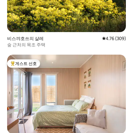
비스꺄호쓰의 샬레
평점 4.76점(5점
4.76 (309)
숲 근처의 목조 주택
게스트 선호
상위 게스트 선호