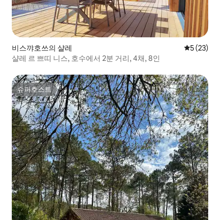
비스꺄호쓰의 샬레
평점 5점(5
5 (23)
샬레 르 쁘띠 니스, 호수에서 2분 거리, 4채, 8인
슈퍼호스트
슈퍼호스트