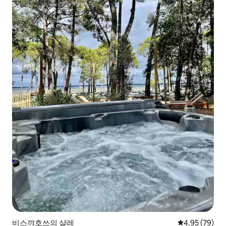
비스꺄호쓰의 샬레
평점 4.95점(5
4.95 (79)