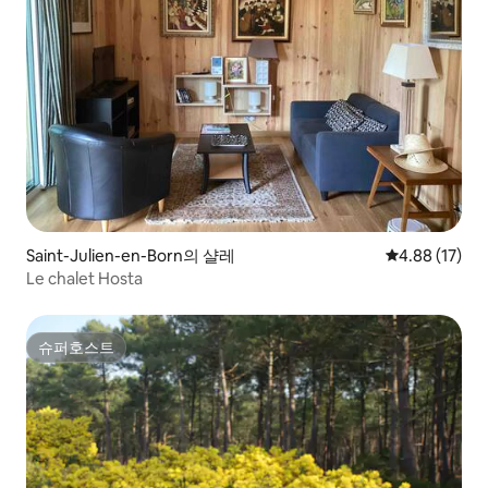
Saint-Julien-en-Born의 샬레
평점 4.88점(5
4.88 (17)
Le chalet Hosta
슈퍼호스트
슈퍼호스트