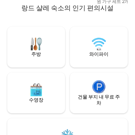
원 가구 세트 2개. 테라스 2
객(아이 동반)에게 적합합니다! 오셔서 긴장
랑드 샬레 숙소의 인기 편의시설
닿지 않는 울타리가 
을 풀고 자연과 교감하세요! 죄송하지만 반
크 체어, 우산 + 
려동물은 동반 불가합니다. :) 다른 숙소를
라스, 플란차, 숲길
확인해보세요. 뉴 에코 로지 2.
10분 거리에 호수 반려견 환영 아기 침대 이
용 가능 도착 시 침대가 정돈되어 있습니다.
수건과 식기용 수건이 
€50가 부과될 수 
주방
와이파이
건물 부지 내 무료 주
수영장
차