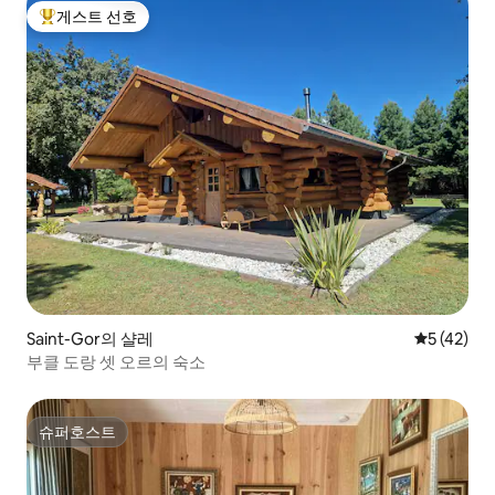
게스트 선호
상위 게스트 선호
Saint-Gor의 샬레
평점 5점(5
5 (42)
부클 도랑 셋 오르의 숙소
슈퍼호스트
슈퍼호스트