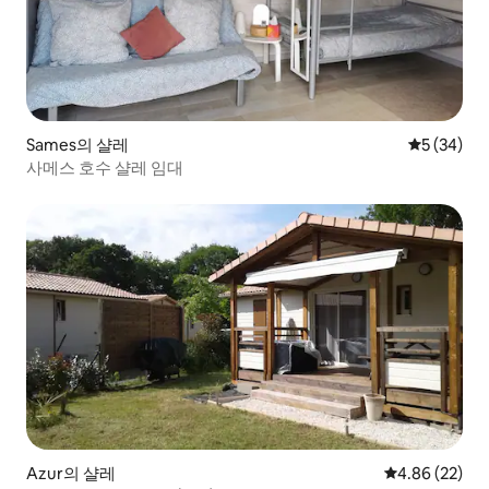
Sames의 샬레
평점 5점(5
5 (34)
사메스 호수 샬레 임대
Azur의 샬레
평점 4.86점(5
4.86 (22)