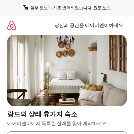
콘
일부 정보가 자동 번역되었습니다. 
원문 보기
텐
츠
로
당신의 공간을 에어비앤비하세요
바
로
가
기
랑드의 샬레 휴가지 숙소
에어비앤비에서 독특한 샬레를 찾아 예약하세요.