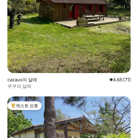
cazaux의 샬레
평점 4.65점(5
4.65 (71)
쿠쿠의 샬레
게스트 선호
상위 게스트 선호