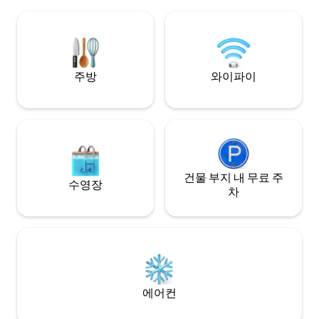
빗 투어
주방
와이파이
건물 부지 내 무료 주
수영장
차
에어컨