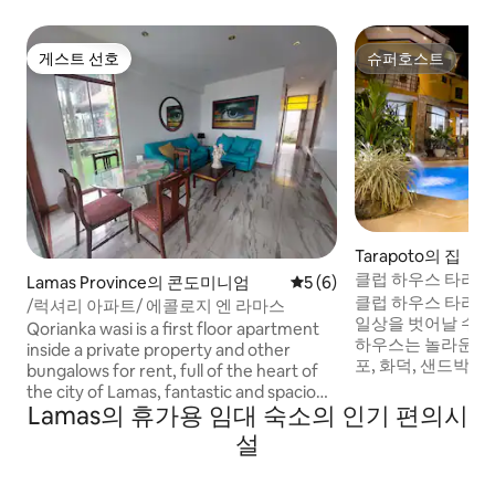
게스트 선호
슈퍼호스트
게스트 선호
슈퍼호스트
Tarapoto의 집
클럽 하우스 타라포
Lamas Province의 콘도미니엄
평점 5점(5점 만점), 후기 6
5 (6)
클럽 하우스 타라포토
/럭셔리 아파트/ 에콜로지 엔 라마스
일상을 벗어날 수 있
Qorianka wasi is a first floor apartment
하우스는 놀라운 공간
inside a private property and other
포, 화덕, 샌드박스,
bungalows for rent, full of the heart of
제공하며, 내부의 
the city of Lamas, fantastic and spacious
형 주방, 식사 공간
Lamas의 휴가용 임대 숙소의 인기 편의시
place to enjoy with the whole family a
객실, 최대 7대의 
place of reconnection and relaxation. 고
설
불과 4분 거리에 
요함, 프라이버시, 평화와 휴식.
으로 가족이나 친
다. 최소 4명 및 2박.