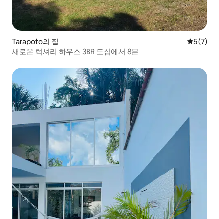
Tarapoto의 집
평점 5점(
5 (7)
새로운 럭셔리 하우스 3BR 도심에서 8분