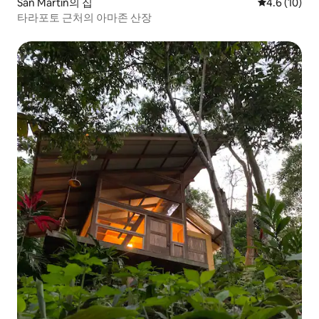
San Martín의 집
평점 4.6점(5
4.6 (10)
타라포토 근처의 아마존 산장