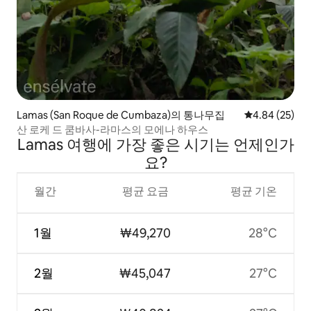
Lamas (San Roque de Cumbaza)의 통나무집
평점 4.84점(5
4.84 (25)
산 로케 드 쿰바사-라마스의 모에나 하우스
Lamas 여행에 가장 좋은 시기는 언제인가
요?
월간
평균 요금
평균 기온
1월
₩49,270
28°C
2월
₩45,047
27°C