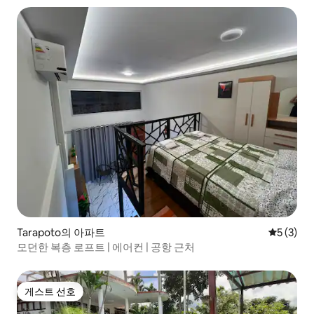
Tarapoto의 아파트
평점 5점(
5 (3)
모던한 복층 로프트 | 에어컨 | 공항 근처
게스트 선호
게스트 선호