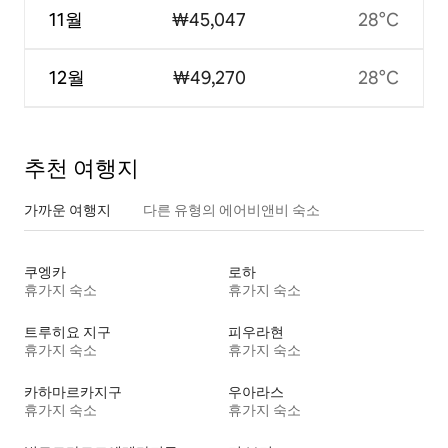
11월
₩45,047
28°C
12월
₩49,270
28°C
추천 여행지
가까운 여행지
다른 유형의 에어비앤비 숙소
쿠엥카
로하
휴가지 숙소
휴가지 숙소
트루히요 지구
피우라현
휴가지 숙소
휴가지 숙소
카하마르카지구
우아라스
휴가지 숙소
휴가지 숙소