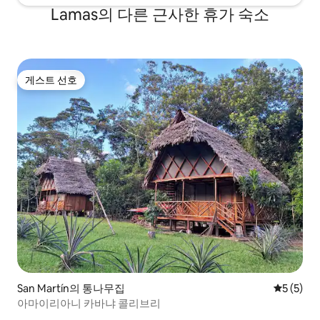
Lamas의 다른 근사한 휴가 숙소
게스트 선호
게스트 선호
San Martín의 통나무집
평점 5점(
5 (5)
아마이리아니 카바냐 콜리브리