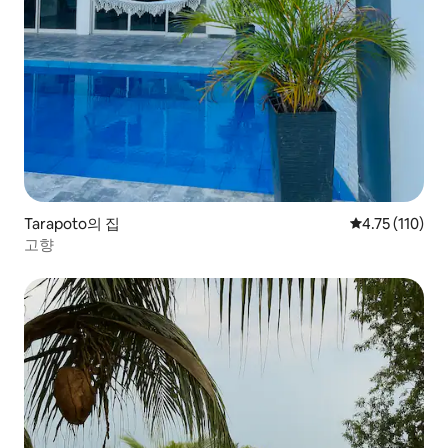
Tarapoto의 집
평점 4.75점(5
4.75 (110)
고향