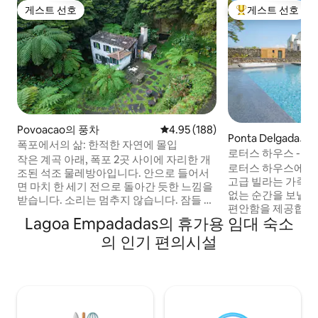
게스트 선호
게스트 선호
게스트 선호
상위 게스트 선호
Povoacao의 풍차
평점 4.95점(5점 만점), 후기 188
4.95 (188)
Ponta Delgada의
폭포에서의 삶: 한적한 자연에 몰입
로터스 하우스 - 해
작은 계곡 아래, 폭포 2곳 사이에 자리한 개
및 자쿠지
로터스 하우스에 오
조된 석조 물레방아입니다. 안으로 들어서
고급 빌라는 가족이
면 마치 한 세기 전으로 돌아간 듯한 느낌을
없는 순간을 보낼 
받습니다. 소리는 멈추지 않습니다. 잠들 때
편안함을 제공합니다
까지 따라오고, 아침에 가장 먼저 듣는 소리
Lagoa Empadadas의 휴가용 임대 숙소
장이나 자쿠지에서
입니다. 위쪽의 오래된 다리에 차를 주차하
큐 시설에서 식사를
의 인기 편의시설
고 짧은 소박한 길을 따라 내려가면 아래에
5분, 폰타 델가다 
숙소가 펼쳐집니다. 100미터 뒤에는 두 개
위치한 이 숙소는 
의 마을과 작은 시장이 있어 문명이 아직 그
적의 위치에 있습니다
곳에 있다는 것을 상기시켜 줍니다. 하지만
에 미니마켓이 있고
이곳에서는 나만의 세계에 있습니다.
테 슈퍼마켓이 있습