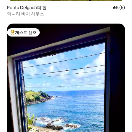
Ponta Delgada의 집
평점 5점(
5 (6)
럭셔리 비치 하우스
게스트 선호
상위 게스트 선호