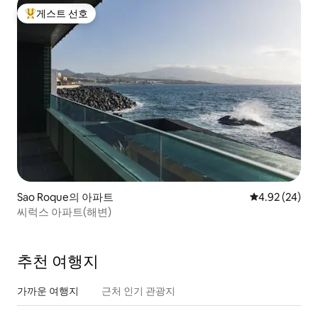
게스트 선호
상위 게스트 선호
Sao Roque의 아파트
평점 4.92점(5
4.92 (24)
씨럭스 아파트(해변)
추천 여행지
가까운 여행지
근처 인기 관광지