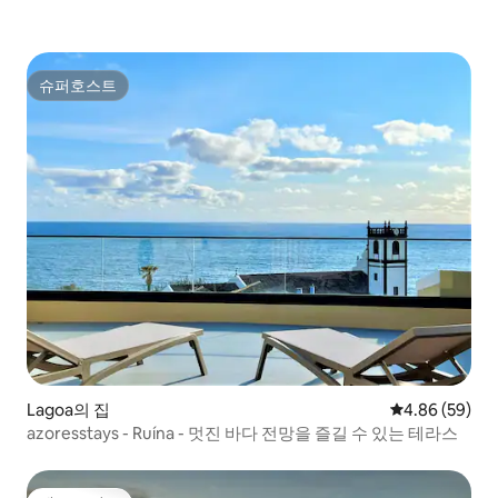
슈퍼호스트
슈퍼호스트
Lagoa의 집
평점 4.86점(5
4.86 (59)
azoresstays - Ruína - 멋진 바다 전망을 즐길 수 있는 테라스