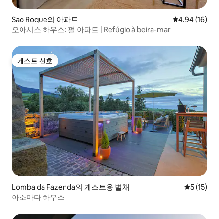
Sao Roque의 아파트
평점 4.94점(5
4.94 (16)
오아시스 하우스: 펄 아파트 | Refúgio à beira-mar
게스트 선호
게스트 선호
Lomba da Fazenda의 게스트용 별채
평점 5점(5
5 (15)
아소마다 하우스