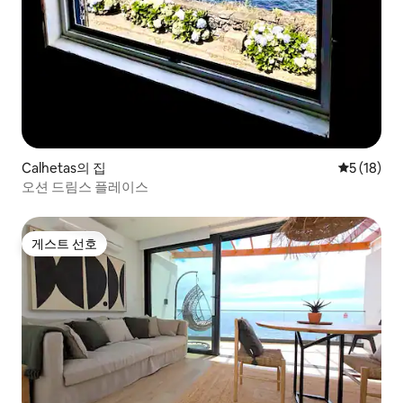
Calhetas의 집
평점 5점(5
5 (18)
오션 드림스 플레이스
게스트 선호
게스트 선호