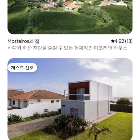
Mosteiros의 집
평점 4.92점(5
4.92 (13)
바다와 화산 전망을 즐길 수 있는 현대적인 아조리안 하우스
게스트 선호
게스트 선호