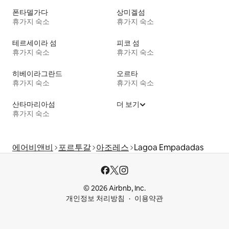
폰타델가다
상미겔섬
휴가지 숙소
휴가지 숙소
테르세이라 섬
피코 섬
휴가지 숙소
휴가지 숙소
히베이라그란드
오르타
휴가지 숙소
휴가지 숙소
산타마리아섬
더 보기
휴가지 숙소
에어비앤비
포르투갈
아조레스
Lagoa Empadadas
© 2026 Airbnb, Inc.
개인정보 처리방침
이용약관