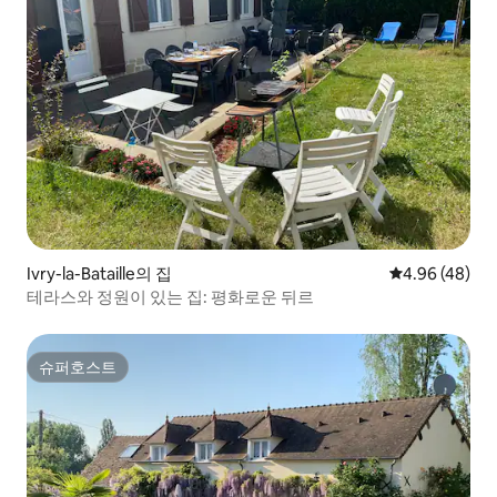
Ivry-la-Bataille의 집
평점 4.96점(5
4.96 (48)
테라스와 정원이 있는 집: 평화로운 뒤르
슈퍼호스트
슈퍼호스트