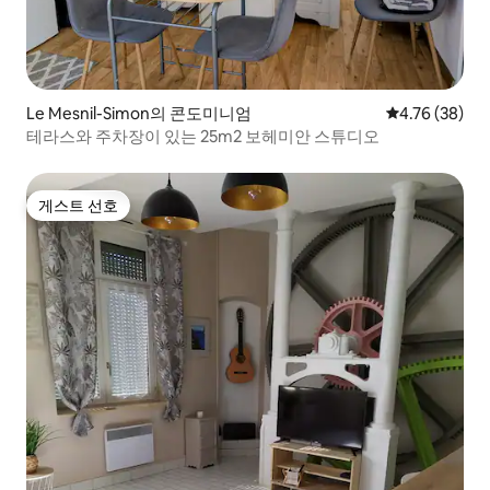
Le Mesnil-Simon의 콘도미니엄
평점 4.76점(5
4.76 (38)
테라스와 주차장이 있는 25m2 보헤미안 스튜디오
게스트 선호
게스트 선호