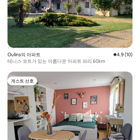
Oulins의 아파트
평점 4.9점(5
4.9 (10)
테니스 코트가 있는 아름다운 아파트 파리 60km
게스트 선호
게스트 선호