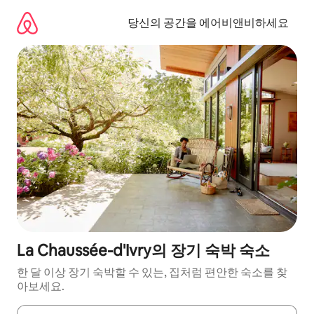
콘
텐
당신의 공간을 에어비앤비하세요
츠
로
바
로
가
기
La Chaussée-d'Ivry의 장기 숙박 숙소
한 달 이상 장기 숙박할 수 있는, 집처럼 편안한 숙소를 찾
아보세요.