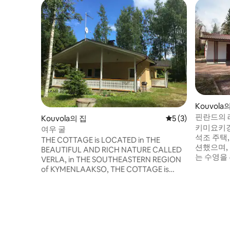
Kouvola
핀란드의 
Kouvola의 집
평점 5점(5점 만점)
5 (3)
키미요키강
여우 굴
석조 주택,
THE COTTAGE is LOCATED in THE
션했으며,
BEAUTIFUL AND RICH NATURE CALLED
는 수영을
VERLA, in THE SOUTHEASTERN REGION
다. 해변
of KYMENLAAKSO, THE COTTAGE is
다(보트는
IDEAL FOR LOVERS of a QUIET AND
에 4대 주
ACTIVE RECREATION. 주변에 물고기가 풍
코우볼라 
부한 호수가 많이 있습니다. 숲에는 열매와
134km,
MUSHROOMS가 풍부합니다. 1년 내내 이
리에 있습니
전원주택에서 휴식을 취할 수 있습니다! 레
"디즈니랜드
포베시 국립공원은 전원주택에서 15km 거