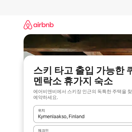
콘
텐
츠
로
바
로
가
기
스키 타고 출입 가능한 
멘락소 휴가지 숙소
에어비앤비에서 스키장 인근의 독특한 주택을 
예약하세요.
위치
결과가 나오면 위·아래 화살표 키를 사용하거나 터치
체크인