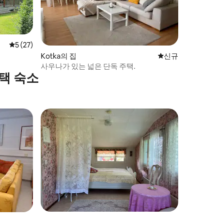
평점 5점(5점 만점), 후기 27개
5 (27)
Kotka의 집
신규 숙소
신규
사우나가 있는 넓은 단독 주택.
택 숙소