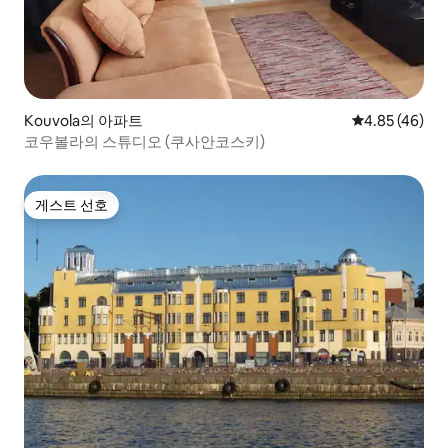
Kouvola의 아파트
평점 4.85점(5
4.85 (46)
코우볼라의 스튜디오 (쿠사안코스키)
게스트 선호
게스트 선호