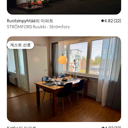
Ruotsinpyhtää의 아파트
평점 4.82점(5
4.82 (22)
STRÖMFORS Ruukki - Strömfors
게스트 선호
게스트 선호