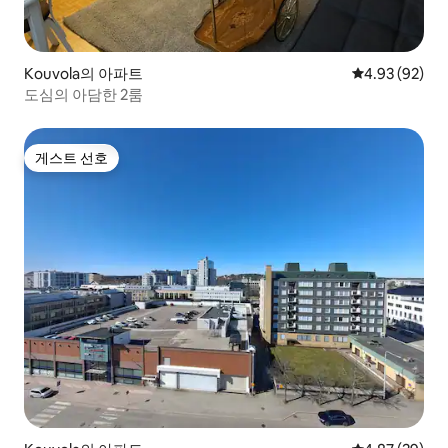
Kouvola의 아파트
평점 4.93점(5
4.93 (92)
도심의 아담한 2룸
게스트 선호
게스트 선호