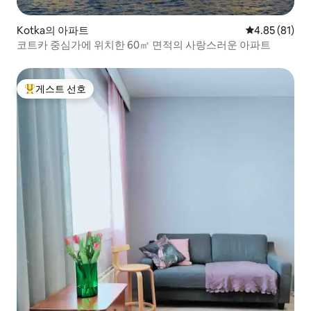
Kotka의 아파트
평점 4.85점(5
4.85 (81)
코트카 중심가에 위치한 60㎡ 면적의 사랑스러운 아파트
게스트 선호
상위 게스트 선호