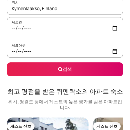
위치
결과가 나오면 위·아래 화살표 키를 사용하거나 터치 또는 스와이프
체크인
체크아웃
검색
최고 평점을 받은 퀴멘락소의 아파트 숙소
위치, 청결도 등에서 게스트의 높은 평가를 받은 아파트입
니다.
게스트 선호
게스트 선호
게스트 선호
게스트 선호