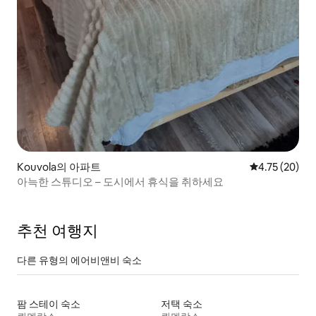
Kouvola의 아파트
평점 4.75점(5
4.75 (20)
아늑한 스튜디오 – 도시에서 휴식을 취하세요
추천 여행지
다른 유형의 에어비앤비 숙소
팜 스테이 숙소
저택 숙소