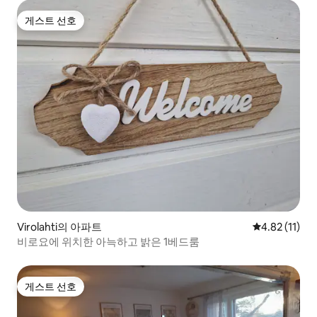
게스트 선호
게스트 선호
Virolahti의 아파트
평점 4.82점(
4.82 (11)
비로요에 위치한 아늑하고 밝은 1베드룸
게스트 선호
게스트 선호