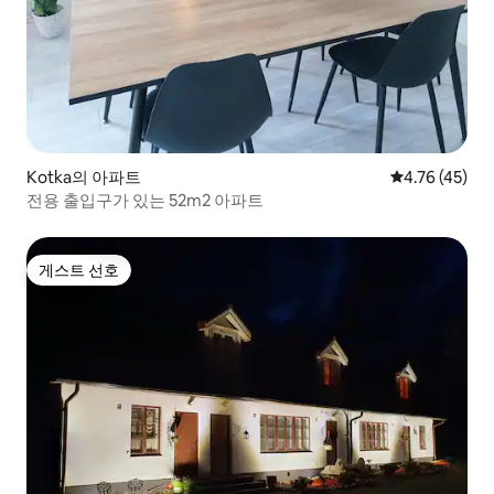
Kotka의 아파트
평점 4.76점(5
4.76 (45)
전용 출입구가 있는 52m2 아파트
게스트 선호
게스트 선호