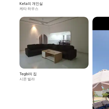
Keta의 개인실
케타 하우스
Tegbi의 집
시몬 빌라