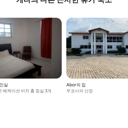
개인실
Abor의 집
 베케이션 비치 홈 침실 3개
무코사의 산장