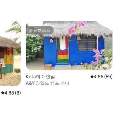
슈퍼호스트
슈퍼호스트
Keta의 개인실
평점 4.86점(5점 만점),
4.86 (59)
A&Y 와일드 캠프 가나
평점 4.88점(5점 만점), 후기 8개
4.88 (8)