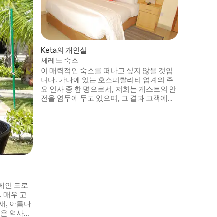
Keta의 개인실
세레노 숙소
이 매력적인 숙소를 떠나고 싶지 않을 것입
니다. 가나에 있는 호스피탈리티 업계의 주
Abor의 
요 인사 중 한 명으로서, 저희는 게스트의 안
무코사의
전을 염두에 두고 있으며, 그 결과 고객에게
가나 볼타
양질의 서비스를 제공합니다. 저희와 함께
가족 친화적
머무실 때 내 집처럼 편안하게 머물 수 있도
Lodge에
록 최선을 다하고 있으며, 세레노 홈즈에 머
개를 갖춘
무는 내내 친절하고 서비스 가능한 직원이
수 있는 
항상 참석할 수 있습니다. 독특한 숙소입니
는 작은 
다.
45분 거
즐기세요.
함께 평온
메인 도로
. 매우 고
새, 아름다
많은 역사적