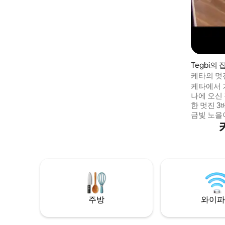
Tegbi의 
케타의 멋진
케타에서 
나에 오신
한 멋진 3
금빛 노을
의 하루를 위
순간부터 탁
다 근처에
의 숨결이
의 휴가, 
이 숙소는
대서양을 
고의 위치
주방
와이파