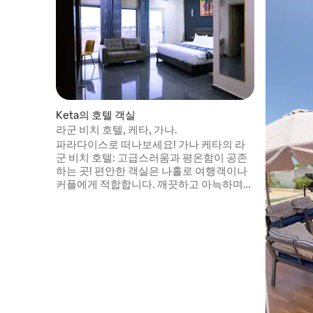
Keta의 호텔 객실
라군 비치 호텔, 케타, 가나.
파라다이스로 떠나보세요! 가나 케타의 라
군 비치 호텔: 고급스러움과 평온함이 공존
하는 곳! 편안한 객실은 나홀로 여행객이나
커플에게 적합합니다. 깨끗하고 아늑하며
현대적인 편의시설이 갖춰져 있어 편안한
휴가를 보내기에 이상적입니다. 자연 그대
로의 모습을 간직한 해변에서 휴식을 즐기
세요. 숨막히게 아름다운 케타 석호를 만나
보세요. 맛있는 음식을 즐겨보세요. 반짝이
는 수영장에서 재충전하세요. 유서 깊은 요
새를 둘러보세요. 지금 예약하고 최고의 여
행을 경험하세요! 라군 비치 호텔 - 여행지.
럭셔리함. 휴식