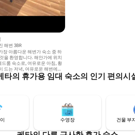
인 유물이 있습니다. 원주민들은 친절하고
친절합니다. 코코넛, 망고, 파인애
족발 등 다양한 유기농 과일을 이
습니다. 해변은 아마도 가나에서 
다운 해변이라고 주장합니다. 택시,
터카에서 원하는 목적지까지 다
편.
집
 해변 3BR
가장 아름다운 해변가 숙소 중 하
 것을 환영합니다. 해안가에 위치
베드룸 숙소로, 여유로운 아침, 황
이 드는 저녁, 여유로운 해변에서
케타의 휴가용 임대 숙소의 인기 편의시
해 설계되었습니다. 도착하는
 트인 하늘, 바다 공기, 그리고 바
서만 느낄 수 있는 즉각적인 안도
 느껴집니다. 가족 여행, 친구들과
조용한 휴식을 위해 이곳에 오시든,
 프라이버시와 공간을 제공하며
바로 눈앞에서 감상할 수 있는 최
에 있습니다.
이
수영장
건물 부지
케타의 다른 근사한 휴가 숙소