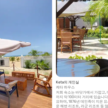
Keta의 개인실
케타 하우스
저희 숙소는 바닷가에서 가깝고, 
까지 약 100미터 거리에 있습니다
요하며, 1876년 데인족이 지은 요
운 해변 리조트, 라군 리조트 등 