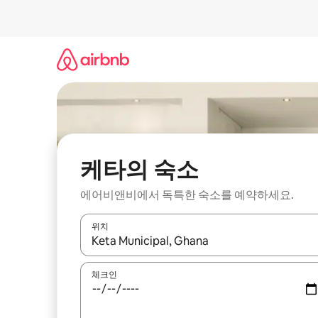
콘
텐
츠
로
바
로
가
기
케타의 숙소
에어비앤비에서 독특한 숙소를 예약하세요.
위치
결과가 나오면 위·아래 화살표 키를 사용하거나 터치
체크인