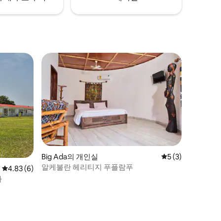
Big Ada의 개인실
평점 5점(5점 만점)
5 (3)
알케불란 헤리티지 푸플람푸
평점 4.83점(5점 만점), 후기 6개
4.83 (6)
파