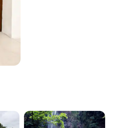
Vume의
침대 4개가