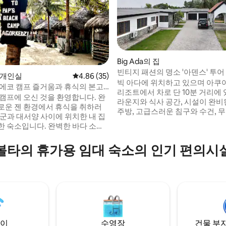
Big Ada의 집
빈티지 패션의 명소 '아덴스' 투어
의 개인실
평점 4.86점(5점 만점), 후기 35개
4.86 (35)
, 후기 3개
빅 아다에 위치하고 있으며 아쿠
 에코 캠프 즐거움과 휴식의 본고
리조트에서 차로 단 10분 거리에
 캠프에 오신 것을 환영합니다. 완
라운지와 식사 공간, 시설이 완비
로운 젠 환경에서 휴식을 취하러
주방, 고급스러운 침구와 수건, 
라군과 대서양 사이에 위치한 내 집
이, 24시간 보안, 전용 주차장을
입니다. 완벽한 바다 소리
는 에이다에서 완벽한 휴가를 보
 잠들어 보세요. 모든 객실에 모기
성맞춤입니다. 고요하고 넓은 야외 공간에
져 있으므로 모기에 대해 걱정하
볼타의 휴가용 임대 숙소의 인기 편의시
서 휴식을 취하거나 가까운 거리
 없습니다. 그런 다음 태양과 함께
투어를 즐겨보세요. 숙소를 예약하고 오늘
선하게 준비된 맛있는 아침 식사
앤티크, 세련된 럭셔리함, 평온함
강을 따라
고 아름다운 추억을 가지고 떠나
을 제공하며, 캠핑이나 브런치/저
이벤트를 주최할 수도 있습니다.
이
수영장
건물 부지