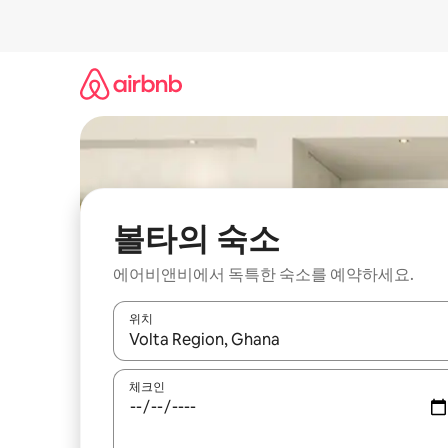
콘
텐
츠
로
바
로
가
기
볼타의 숙소
에어비앤비에서 독특한 숙소를 예약하세요.
위치
결과가 나오면 위·아래 화살표 키를 사용하거나 터치
체크인