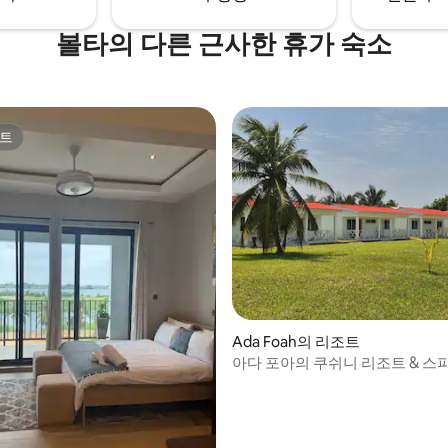
볼타의 다른 근사한 휴가 숙소
트
트
, 후기 5개
Ada Foah의 리조트
아다 포아의 쿠쉬니 리조트 & 스