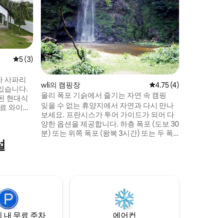
· 워터프런
볼타 지역
숙소는 조
있으며, 
수 있도록
만든 벽과
하고 안정
따뜻하고 
평점 5점(5점 만점), 후기 3개
5 (3)
이 울창한
하고 촉각
아 사파리
wli의 캠핑장
평점 4.75점(5점 만점)
4.75 (4)
기, 제트
 있습니다.
깝습니다.
울리 폭포 기슭에서 즐기는 자연 속 캠핑
된 현대식
잊을 수 없는 휴양지에서 자연과 다시 만나
무료 와이파
보세요. 프란시스가 투어 가이드가 되어 다
 갖춘 아덴스
양한 옵션을 제공합니다. 하층 폭포 (도보 30
내기에 안
분) 또는 위쪽 폭포 (왕복 3시간) 또는 두 폭
설
포를 모두 포함하는 토고 능선 루프 (6시간)
에서 관광
까지 하룻밤 캠핑을 즐길 수 있습니다. 캔버
스 아래에서 기억에 남는 밤을 즐기고, 맛있
을 경험하
는 가나식 저녁 식사를 요리하고, 별빛 아래
세요!
에서 불 주변에서 저녁을 보내세요! 표시된
요금은 하부 폭포에 대한 것입니다. 추가 옵
션에 대해 문의하세요.
 내 무료 주차
에어컨