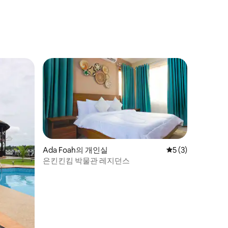
Ada Foah의 개인실
평점 5점(5점 만점)
5 (3)
은킨킨킴 박물관 레지던스