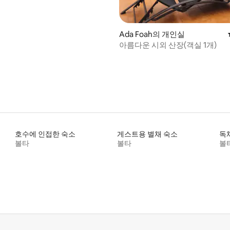
, 후기 3개
Ada Foah의 개인실
아름다운 시외 산장(객실 1개)
호수에 인접한 숙소
게스트용 별채 숙소
독
볼타
볼타
볼