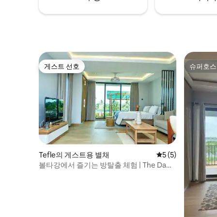
게스트 선호
슈퍼호스
게스트 선호
슈퍼호스
Tefle의 게스트용 별채
평점 5점(5점 만점)
5 (5)
볼타강에서 즐기는 방탈출 체험 | The Dawn
Studio