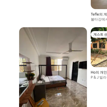
Tefle의
볼타강에서
스튜디오
게스트 
게스트 
Ho의 개
P & J 빌라