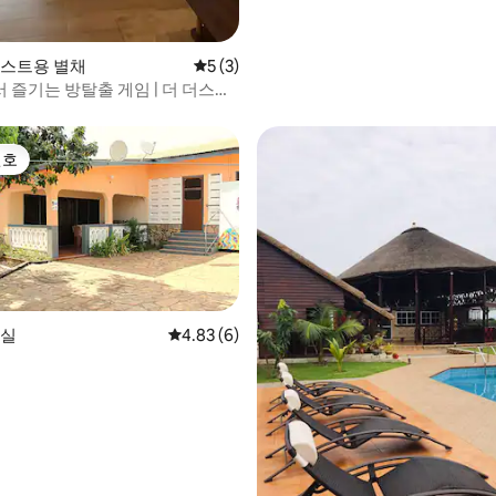
 게스트용 별채
평점 5점(5점 만점), 후기 3개
5 (3)
 즐기는 방탈출 게임 | 더 더스크
선호
선호
인실
평점 4.83점(5점 만점), 후기 6개
4.83 (6)