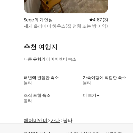
Sege의 개인실
평점 4.67점(5점 만점)
4.67 (3)
세게 홀리데이 하우스(집 전체 또는 방 예약)
추천 여행지
다른 유형의 에어비앤비 숙소
해변에 인접한 숙소
가족여행에 적합한 숙소
볼타
볼타
조식 포함 숙소
더 보기
볼타
에어비앤비
가나
볼타