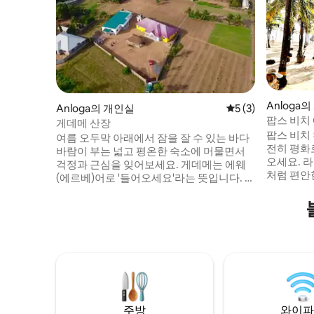
Anloga
Anloga의 개인실
평점 5점(5점 만점)
5 (3)
팝스 비치
게데메 산장
장 #3
팝스 비치
여름 오두막 아래에서 잠을 잘 수 있는 바다
전히 평화
바람이 부는 넓고 평온한 숙소에 머물면서
오세요. 
걱정과 근심을 잊어보세요. 게데메는 에웨
처럼 편안한 숙소
(에르베)어로 '들어오세요'라는 뜻입니다. 평
를 들으며
화로운 산장으로 여러분을 환영하기 위해
장이 갖춰
두 팔을 벌립니다. 산장에서 2분 거리에 있
실 필요가
는 해변을 걸으며 현지 어부들이 그물을 끌
일어나 신
어올려 잡은 물고기를 즐겨보세요. 프라이
를 즐기세요. 터틀 비치 산책, 볼타
젠슈타인 요새를 방문하고, 카약을 타고, 아
보트 여행
부 라군을 방문하여 시타퉁가-물영양을 구
녁 식사 
경하고, 조류 관찰을 즐길 수 있습니다. 장례
식과 축제.
주방
와이파