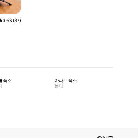
평점 4.68점(5점 만점), 후기 37개
4.68 (37)
채 숙소
아파트 숙소
타
볼타