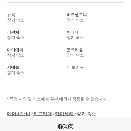
뉴욕
바르셀로나
장기 숙소
장기 숙소
피렌체
아테네
장기 숙소
장기 숙소
마이애미
몬트리올
장기 숙소
장기 숙소
시애틀
더 보기
장기 숙소
* 특정 지역 및 숙소에는 일부 예외가 적용될 수 있습니다.
에어비앤비
튀르키예
카이세리
장기 숙소