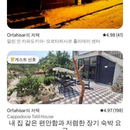
Ortahisar의 저택
평점 4.98점(5
4.98 (41)
알린 인 카파도키아- 오르타히사르 홀리데이 센터
게스트 선호
상위 게스트 선호
Ortahisar의 저택
평점 4.97점(5점
4.97 (198)
Cappadocia Tatil House
내 집 같은 편안함과 저렴한 장기 숙박 요