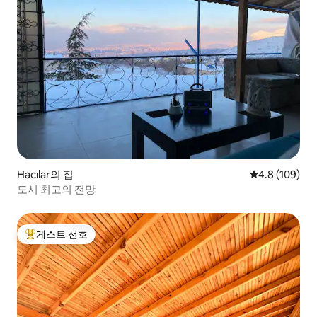
Hacılar의 집
평점 4.8점(5점
4.8 (109)
도시 최고의 전망
게스트 선호
상위 게스트 선호