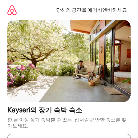
콘
텐
당신의 공간을 에어비앤비하세요
츠
로
바
로
가
기
Kayseri의 장기 숙박 숙소
한 달 이상 장기 숙박할 수 있는, 집처럼 편안한 숙소를 찾
아보세요.