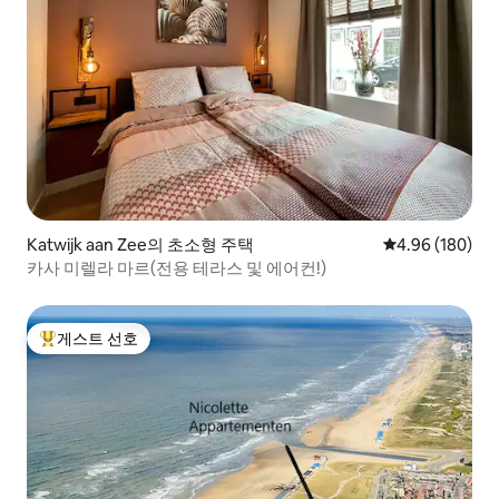
Katwijk aan Zee의 초소형 주택
평점 4.96점(5점
4.96 (180)
카사 미렐라 마르(전용 테라스 및 에어컨!)
게스트 선호
상위 게스트 선호