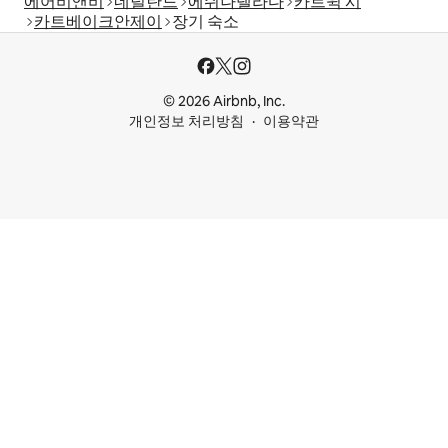
에어비앤비
네덜란드
에쉬나델라다
카트윅 시
카트베이크안제이
장기 숙소
© 2026 Airbnb, Inc.
개인정보 처리방침
이용약관