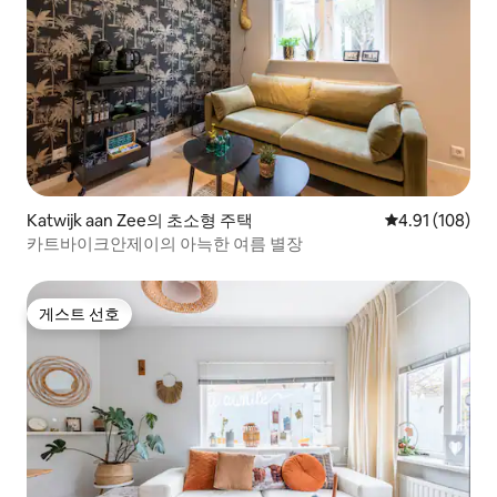
Katwijk aan Zee의 초소형 주택
평점 4.91점(5
4.91 (108)
카트바이크안제이의 아늑한 여름 별장
게스트 선호
게스트 선호