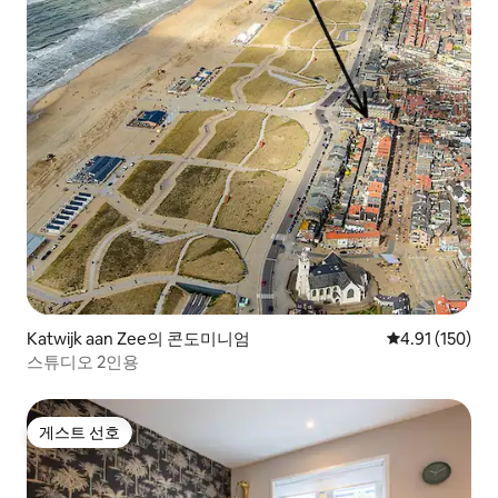
Katwijk aan Zee의 콘도미니엄
평점 4.91점(5
4.91 (150)
스튜디오 2인용
게스트 선호
게스트 선호