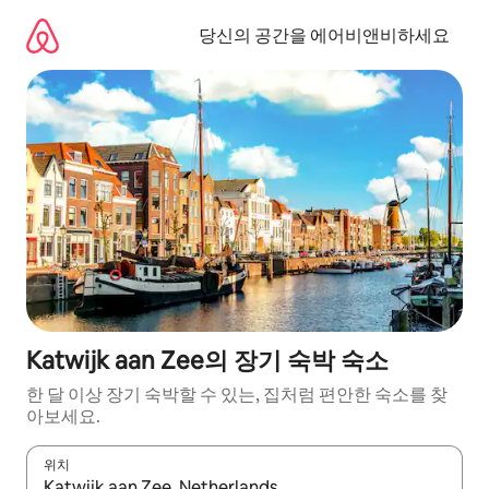
콘
텐
당신의 공간을 에어비앤비하세요
츠
로
바
로
가
기
Katwijk aan Zee의 장기 숙박 숙소
한 달 이상 장기 숙박할 수 있는, 집처럼 편안한 숙소를 찾
아보세요.
위치
결과가 나오면 위·아래 화살표 키를 사용하거나 터치 또는 스와이프