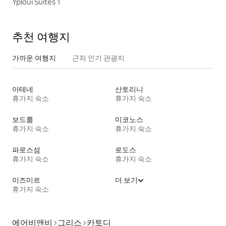
Yploui Suites 1
추천 여행지
가까운 여행지
근처 인기 관광지
아테네
산토리니
휴가지 숙소
휴가지 숙소
보드룸
미코노스
휴가지 숙소
휴가지 숙소
파로스섬
로도스
휴가지 숙소
휴가지 숙소
이즈미르
더 보기
휴가지 숙소
에어비앤비
그리스
카토디