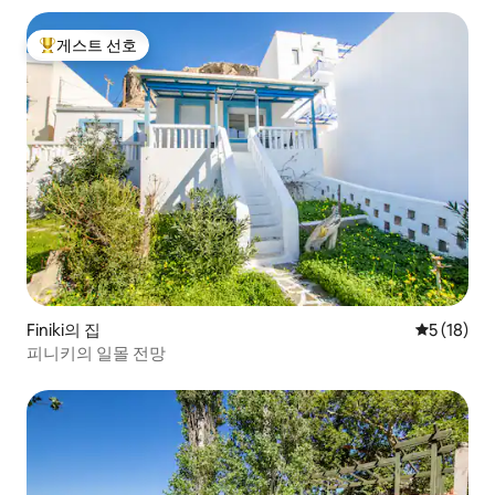
게스트 선호
상위 게스트 선호
Finiki의 집
평점 5점(5
5 (18)
피니키의 일몰 전망