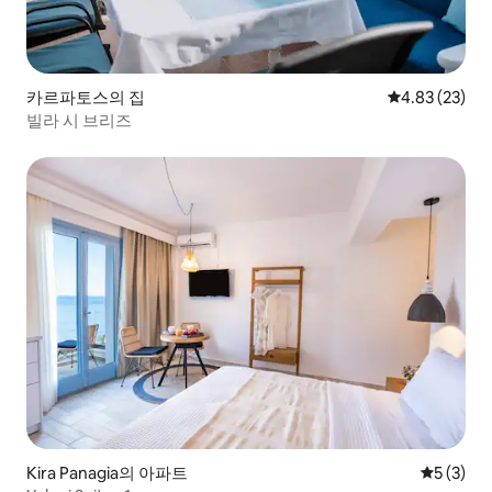
카르파토스의 집
평점 4.83점(5
4.83 (23)
빌라 시 브리즈
Kira Panagia의 아파트
평점 5점(
5 (3)