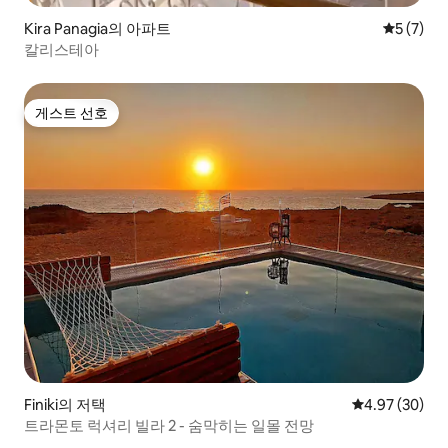
Kira Panagia의 아파트
평점 5점(
5 (7)
칼리스테아
게스트 선호
게스트 선호
Finiki의 저택
평점 4.97점(5
4.97 (30)
트라몬토 럭셔리 빌라 2 - 숨막히는 일몰 전망