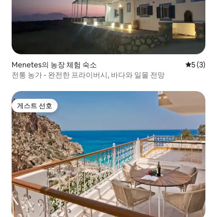
Menetes의 농장 체험 숙소
평점 5점(
5 (3)
전통 농가 - 완전한 프라이버시, 바다와 일몰 전망
게스트 선호
게스트 선호