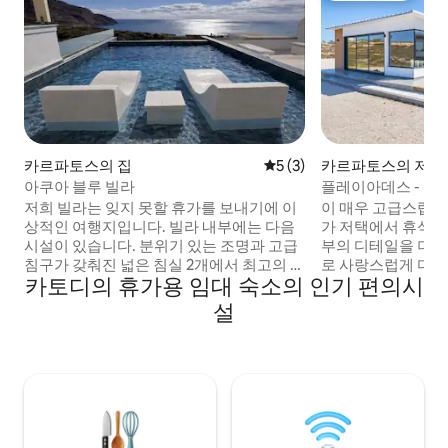
카르파토스의 집
평점 5점(5점 만점), 후기 3
5 (3)
카르파토스의 저택
아쿠아 블루 빌라
플레이아데스 - 바
침실 2개 빌라
저희 빌라는 잊지 못할 휴가를 보내기에 이
이 매우 고급스럽고
상적인 여행지입니다. 빌라 내부에는 다음
가 저택에서 휴식을
시설이 있습니다. 분위기 있는 조명과 고급
부의 디테일을 더
침구가 갖춰진 넓은 침실 2개에서 최고의 휴
로 사랑스럽게 디
카토디의 휴가용 임대 숙소의 인기 편의시
식을 즐기실 수 있습니다. 편안한 공간이 있
력적인 느낌을 줍니다
는 밝은 거실. 모든 필요 사항을 충족할 수
터에서 바다와 산 
설
있도록 시설이 완비된 주방이 갖춰져 있습
소는 고운 모래와 
니다. 우아한 디테일이 돋보이는 현대적인
아무피 해변의 포옹
욕실이 있습니다. 햇살을 받으며 상쾌하게
명한 포세이돈의 동
물놀이를 즐길 수 있는 전용 수영장이 여러
에 있으며, 상점, 바
분을 기다리고 있습니다. 전용 뜰에서 아침
거리에 있습니다. 
식사를 하거나 와인 한 잔을 즐기며 휴식을
한 느낌입니다.
취하세요.