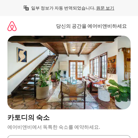
콘
일부 정보가 자동 번역되었습니다. 
원문 보기
텐
츠
로
당신의 공간을 에어비앤비하세요
바
로
가
기
카토디의 숙소
에어비앤비에서 독특한 숙소를 예약하세요.