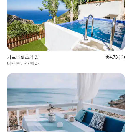
카르파토스의 집
평점 4.73점(
4.73 (11)
메르토나스 빌라