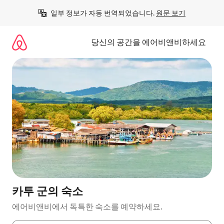
콘
일부 정보가 자동 번역되었습니다. 
원문 보기
텐
츠
로
당신의 공간을 에어비앤비하세요
바
로
가
기
카투 군의 숙소
에어비앤비에서 독특한 숙소를 예약하세요.