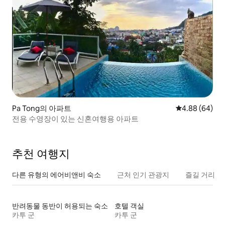
Pa Tong의 아파트
평점 4.88점(5
4.88 (64)
전용 수영장이 있는 신혼여행용 아파트
추천 여행지
다른 유형의 에어비앤비 숙소
근처 인기 관광지
즐길 거리
반려동물 동반이 허용되는 숙소
호텔 객실
카투 군
카투 군