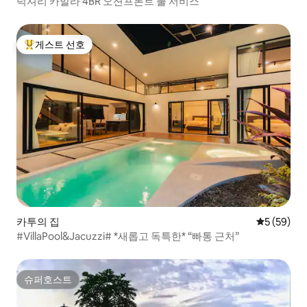
럭셔리 카말라 4BR 오션프론트 풀 서비스
게스트 선호
상위 게스트 선호
카투의 집
평점 5점(5
5 (59)
#VillaPool&Jacuzzi# *새롭고 독특한* “빠통 근처”
슈퍼호스트
슈퍼호스트