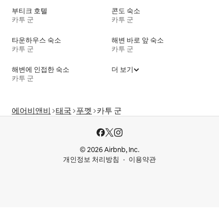
부티크 호텔
콘도 숙소
카투 군
카투 군
타운하우스 숙소
해변 바로 앞 숙소
카투 군
카투 군
해변에 인접한 숙소
더 보기
카투 군
에어비앤비
태국
푸껫
카투 군
© 2026 Airbnb, Inc.
개인정보 처리방침
이용약관