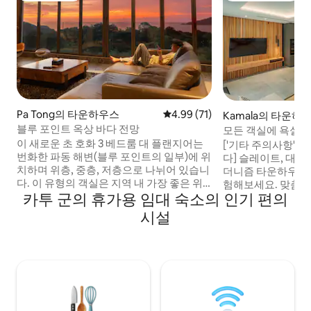
Pa Tong의 타운하우스
평점 4.99점(5점 만점), 후기 71
4.99 (71)
Kamala의 타운하
블루 포인트 옥상 바다 전망
모든 객실에 욕실 있
까지 도보 10분
이 새로운 초 호화 3 베드룸 대 플랜지어는
['기타 주의사항'을
번화한 파동 해변(블루 포인트의 일부)에 위
다] 슬레이트, 대리
치하며 위층, 중층, 저층으로 나뉘어 있습니
더니즘 타운하우스
다. 이 유형의 객실은 지역 내 가장 좋은 위
험해보세요. 맞춤 
카투 군의 휴가용 임대 숙소의 인기 편의
치, 가장 좋은 전망, 가장 높은 설비를 갖춘
콘셉트 디자인이 특
객실입니다. 현관에는 마스터 베드룸과 거
에서 천장까지 이어
시설
실이 있으며, 거실에는 대형 가죽 소파가 마
내와 실외 생활 공
련되어 있어 편안하게 푸껫의 일몰을 감상
실 바로 옆에 전용
할 수 있습니다. 아래층에는 침실 2개와 욕
라 해변에서 도보로 
실 1개가 있으며, 옥상에는 대형 해변 전망
라이프까지 차로 20
테라스가 있어 아름다운 풍경을 감상할 수
욕실이 있는 침실 
있습니다. 어둠이 내릴 때 놀라운 석양을 감
몇 걸음만 나가면 
상하며 파티 바비큐를 즐길 수 있습니다. 초
일, 슈퍼마켓이 있