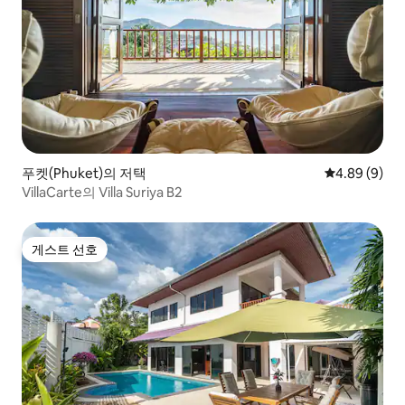
푸켓(Phuket)의 저택
평점 4.89점(
4.89 (9)
VillaCarte의 Villa Suriya B2
게스트 선호
게스트 선호