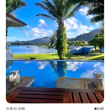
카투의 저택
평점 5점(
5 (4)