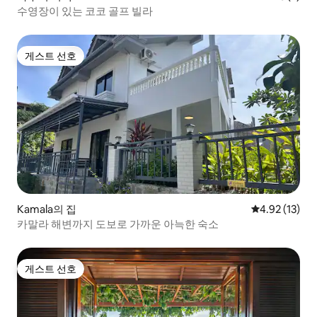
수영장이 있는 코코 골프 빌라
게스트 선호
게스트 선호
Kamala의 집
평점 4.92점(5
4.92 (13)
카말라 해변까지 도보로 가까운 아늑한 숙소
게스트 선호
게스트 선호