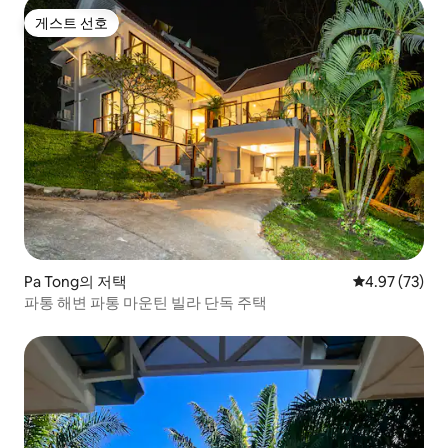
게스트 선호
게스트 선호
Pa Tong의 저택
평점 4.97점(5
4.97 (73)
파통 해변 파통 마운틴 빌라 단독 주택