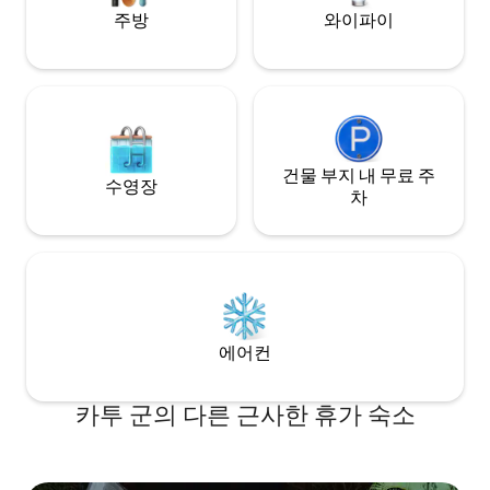
대형 해변 전망 라운지에서 파다스톤 베이
주방
와이파이
와 아침부터 저녁까지 변화하는 바다 전망
을 내려다볼 수 있습니다. 마이애미 호텔과
아마리 호텔에 인접해 있으며, 파타오 시내
와 가깝지만 소음에서 멀리 떨어져 있습니
다. 바 거리까지 차로 3분 거리에 있어 바에
가기에 적합하며, 주변에 유명한 코끼리 관
광지와 다양한 해변 전망 레스토랑, 카페, 편
의점이 있습니다. 조용한 파라다이스 비치
건물 부지 내 무료 주
수영장
도 근처에 있습니다. 공용 인피니티 풀에는
차
게스트가 사용할 수 있는 얕은 수심과 깊은
수심 구역이 있습니다.
에어컨
카투 군의 다른 근사한 휴가 숙소