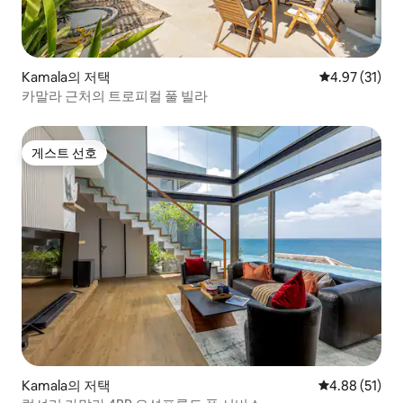
Kamala의 저택
평점 4.97점(5
4.97 (31)
카말라 근처의 트로피컬 풀 빌라
게스트 선호
게스트 선호
Kamala의 저택
평점 4.88점(5
4.88 (51)