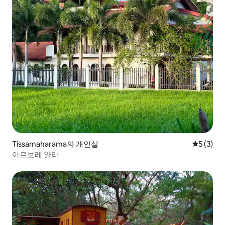
Tissamaharama의 개인실
평점 5점(
5 (3)
아르보레 얄라