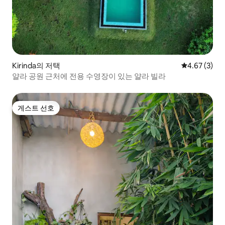
Kirinda의 저택
평점 4.67점(
4.67 (3)
얄라 공원 근처에 전용 수영장이 있는 얄라 빌라
게스트 선호
게스트 선호