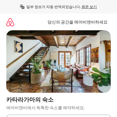
콘
일부 정보가 자동 번역되었습니다. 
원문 보기
텐
츠
로
당신의 공간을 에어비앤비하세요
바
로
가
기
카타라가마의 숙소
에어비앤비에서 독특한 숙소를 예약하세요.