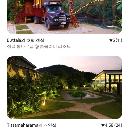
Buttala의 호텔 객실
평점 5점(5
5 (11)
정글 통나무집 @ 쿰북리버 리조트
Tissamaharama의 개인실
평점 4.58점(5
4.58 (24)