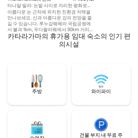
하고 있으며, 사파
타나말 빌라: 논밭 사이로 자리한 평화로운
있습니다.편안한 
휴양지
아름다운 논 근처에 위치한 친환경 저택을
직원과 함께 편안한 
만나보세요. 산과 아름다운 강의 전망을 즐
니다.🌿🏡
길 수 있습니다. 루누감웨헤라 국립공원에
서 불과 1km, 우다왈라웨에서 30km 거리에
카타라가마의 휴가용 임대 숙소의 인기 편
있어 인파를 피해 사파리를 즐길 수 있습니
다. 타나말윌라 호수에서 낚시를 즐겨보세
의시설
요. 타나말윌라 버스 정류장에서 150미터
거리에 편리하게 위치하고 있으며, 근처에
식료품점, ATM, 은행이 있습니다. 무료 주
차 및 마탈라 공항(23km 거리)까지 쉽게 이
동할 수 있습니다. 커플, 가족 단위 여행객,
나홀로 여행객에게 적합합니다. 인기 관광
지 엘라에서 불과 61km 거리에 있습니다.
주방
와이파이
건물 부지 내 무료 주