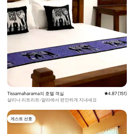
Tissamaharama의 호텔 객실
평점 4.87점(5
4.87 (151)
샬리나 리트리트-얄라에서 편안하게 지내세요
게스트 선호
게스트 선호