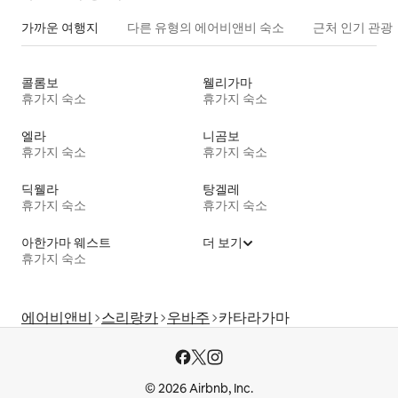
가까운 여행지
다른 유형의 에어비앤비 숙소
근처 인기 관광
콜롬보
웰리가마
휴가지 숙소
휴가지 숙소
엘라
니곰보
휴가지 숙소
휴가지 숙소
딕웰라
탕겔레
휴가지 숙소
휴가지 숙소
아한가마 웨스트
더 보기
휴가지 숙소
에어비앤비
스리랑카
우바주
카타라가마
© 2026 Airbnb, Inc.