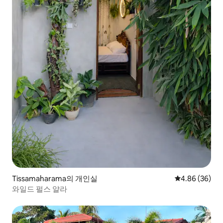
Tissamaharama의 개인실
평점 4.86점(5
4.86 (36)
와일드 펄스 얄라