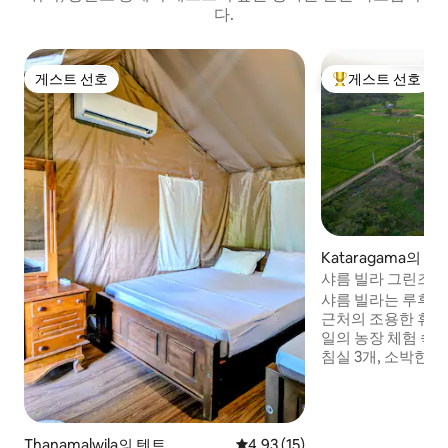
다.
게스트 선호
게스트 선호
게스트 선호
상위 게스트 선호
Kataragama의 
샤름 빌라 그린즈 
무르세요
샤름 빌라는 루후누
근처의 조용한 휴양
일의 농장 체험 숙
침실 3개, 소박한 
다.깨끗한 객실, 
쉽게 접근할 수🍽️ 
고요한 호수로 둘러
에 좋습니다.얄라 
Thanamalwila의 텐트
평점 4.93점(5점 만점), 후기 15
4.93 (15)