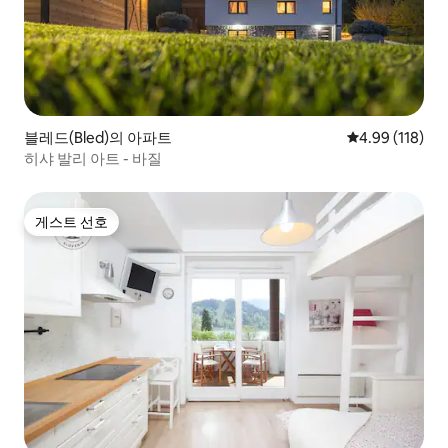
블레드(Bled)의 아파트
평점 4.99점(5
4.99 (118)
히샤 발리 아트 - 바질
게스트 선호
게스트 선호