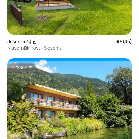
Jesenice의 집
평점 5점(5
5 (46)
Mavorniški rovt - Slovenia
슈퍼호스트
슈퍼호스트