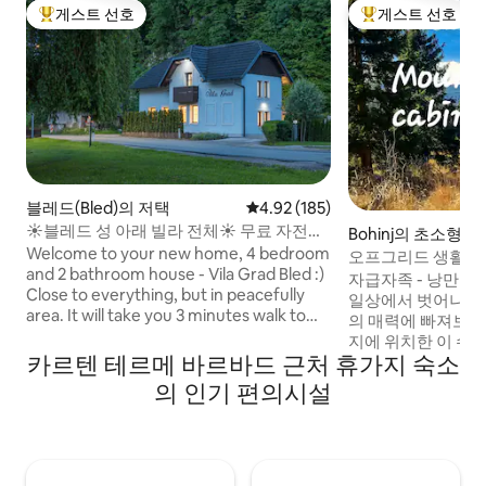
게스트 선호
게스트 선호
상위 게스트 선호
상위 게스트 선호
블레드(Bled)의 저택
평점 4.92점(5점 만점), 후기 185
4.92 (185)
☀블레드 성 아래 빌라 전체☀ 무료 자전거
Bohinj의 초소형 
및 사우나
Welcome to your new home, 4 bedroom
오프그리드 생활 -
and 2 bathroom house - Vila Grad Bled :)
코 휴양지
자급자족 - 낭만적
Close to everything, but in peacefully
일상에서 벗어나 휴
area. It will take you 3 minutes walk to
의 매력에 빠져보세요
old center of Bled, 6 minutes walk to lake
지에 위치한 이 수
Bled, a few minutes walk to Bled castle.
카르텐 테르메 바르바드 근처 휴가지 숙소
을 보내도록 여러분
There are some bikes free of charge to
불빛에서 멀리 떨어
의 인기 편의시설
get to Bled's favourite attractions even
샤워기, 별빛이 비
faster and more enjoyable :) (bikes are
활의 매력을 경험해 보세요. 
not new) In front of house are 3 parking
립공원의 한적한 곳
spaces.. Just cross the road and there is
힌 호수 위의 자연 
a big kids playground, you can watch
물, 숨막히는 봉우