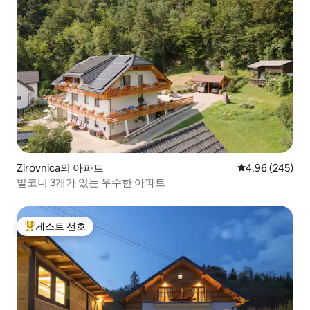
Zirovnica의 아파트
평점 4.96점(5점
4.96 (245)
발코니 3개가 있는 우수한 아파트
게스트 선호
상위 게스트 선호