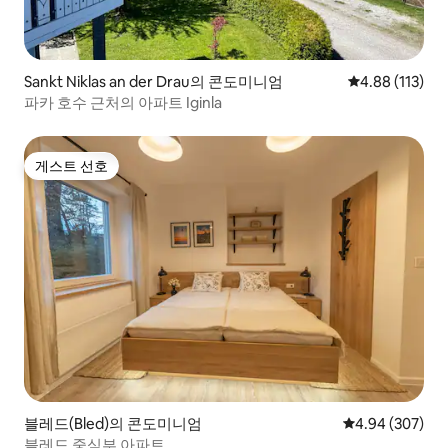
Sankt Niklas an der Drau의 콘도미니엄
평점 4.88점(5
4.88 (113)
파카 호수 근처의 아파트 Iginla
게스트 선호
게스트 선호
블레드(Bled)의 콘도미니엄
평점 4.94점(5점
4.94 (307)
블레드 중심부 아파트