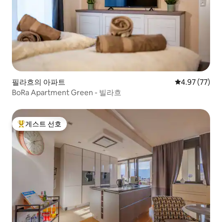
필라흐의 아파트
평점 4.97점(5
4.97 (77)
BoRa Apartment Green - 빌라흐
게스트 선호
상위 게스트 선호