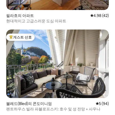
필라흐의 아파트
평점 4.98점(5
4.98 (42)
현대적이고 고급스러운 도심 아파트
게스트 선호
상위 게스트 선호
블레드(Bled)의 콘도미니엄
평점 5점(5
5 (94)
펜트하우스 빌라 파블로프스키: 호수 및 성 전망 + 사우나