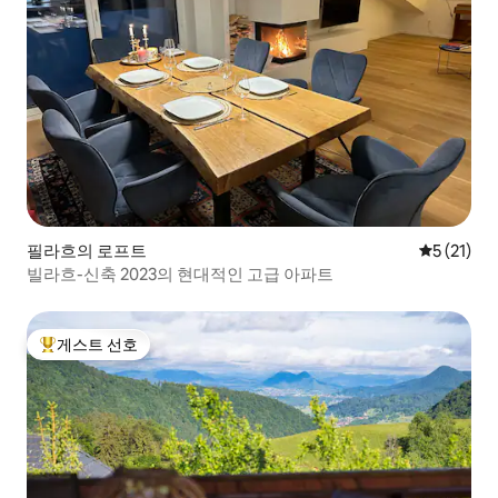
필라흐의 로프트
평점 5점(5
5 (21)
빌라흐-신축 2023의 현대적인 고급 아파트
게스트 선호
상위 게스트 선호