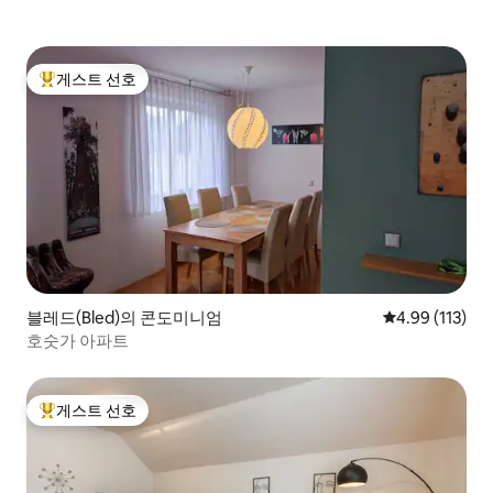
게스트 선호
상위 게스트 선호
블레드(Bled)의 콘도미니엄
평점 4.99점(5
4.99 (113)
호숫가 아파트
게스트 선호
상위 게스트 선호