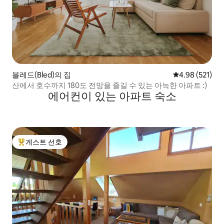
블레드(Bled)의 집
평점 4.98점(5점
4.98 (521)
산에서 호수까지 180도 전망을 즐길 수 있는 아늑한 아파트 :)
에어컨이 있는 아파트 숙소
게스트 선호
상위 게스트 선호