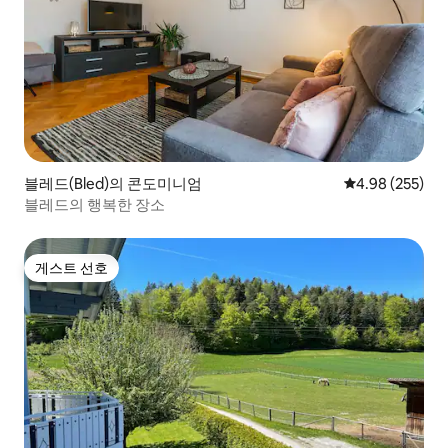
블레드(Bled)의 콘도미니엄
평점 4.98점(5점
4.98 (255)
블레드의 행복한 장소
게스트 선호
게스트 선호