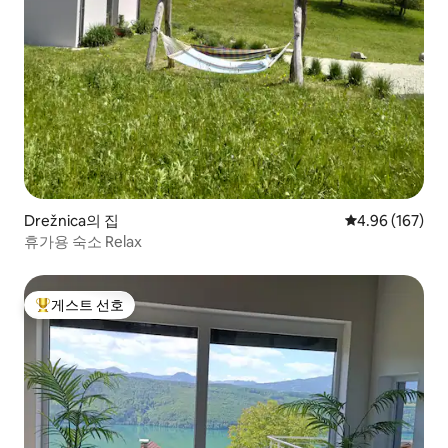
Drežnica의 집
평점 4.96점(5점
4.96 (167)
휴가용 숙소 Relax
게스트 선호
상위 게스트 선호