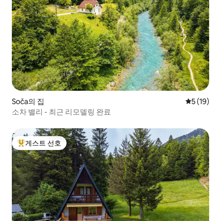
Soča의 집
평점 5점(5
5 (19)
소차 밸리 - 최근 리모델링 완료
게스트 선호
상위 게스트 선호