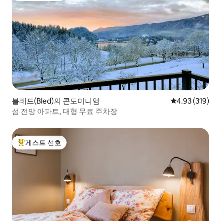
블레드(Bled)의 콘도미니엄
평점 4.93점(5점
4.93 (319)
섬 전망 아파트, 대형 무료 주차장
게스트 선호
상위 게스트 선호