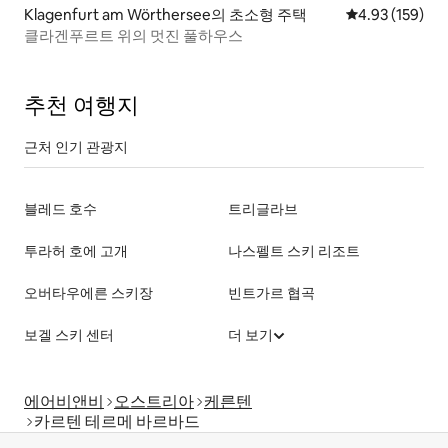
Klagenfurt am Wörthersee의 초소형 주택
평점 4.93점(5점
4.93 (159)
클라겐푸르트 위의 멋진 풀하우스
추천 여행지
근처 인기 관광지
블레드 호수
트리글라브
투라허 호에 고개
나스펠트 스키 리조트
오버타우에른 스키장
빈트가르 협곡
보겔 스키 센터
더 보기
에어비앤비
오스트리아
케른텐
카르텐 테르메 바르바드