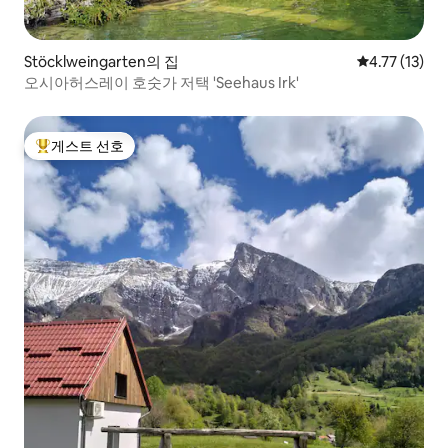
Stöcklweingarten의 집
평점 4.77점(
4.77 (13)
오시아허스레이 호숫가 저택 'Seehaus Irk'
게스트 선호
상위 게스트 선호