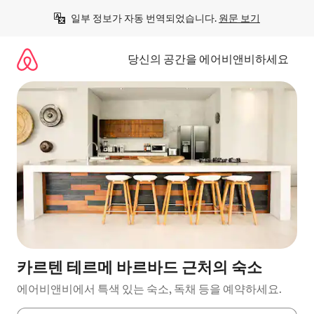
콘
일부 정보가 자동 번역되었습니다. 
원문 보기
텐
츠
로
당신의 공간을 에어비앤비하세요
바
로
가
기
카르텐 테르메 바르바드 근처의 숙소
에어비앤비에서 특색 있는 숙소, 독채 등을 예약하세요.