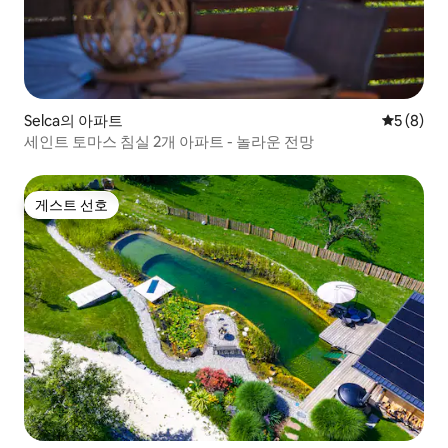
Selca의 아파트
평점 5점(
5 (8)
세인트 토마스 침실 2개 아파트 - 놀라운 전망
게스트 선호
게스트 선호