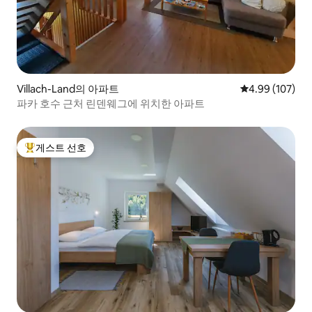
Villach-Land의 아파트
평점 4.99점(5점
4.99 (107)
파카 호수 근처 린덴웨그에 위치한 아파트
게스트 선호
상위 게스트 선호