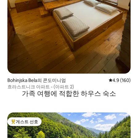
Bohinjska Bela의 콘도미니엄
평점 4.9점(5점
4.9 (160)
흐라스트니크 아파트 - (아파트 2)
가족 여행에 적합한 하우스 숙소
게스트 선호
상위 게스트 선호