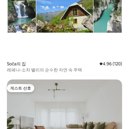
Soča의 집
평점 4.96점(5점
4.96 (120)
레페나-소차 밸리의 순수한 자연 속 주택
게스트 선호
게스트 선호