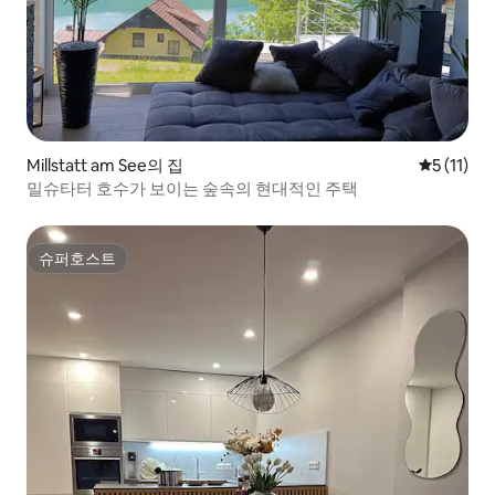
Millstatt am See의 집
평점 5점(5
5 (11)
밀슈타터 호수가 보이는 숲속의 현대적인 주택
슈퍼호스트
슈퍼호스트