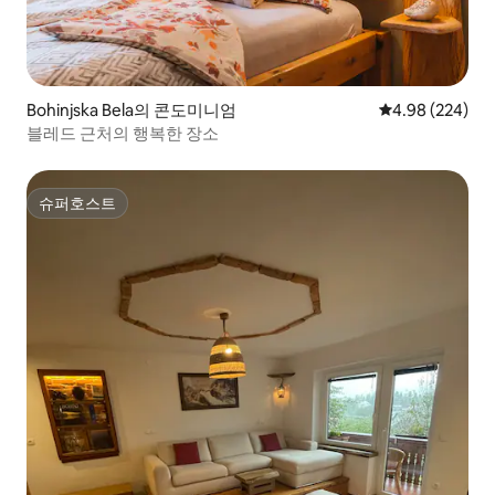
Bohinjska Bela의 콘도미니엄
평점 4.98점(5점
4.98 (224)
블레드 근처의 행복한 장소
슈퍼호스트
슈퍼호스트