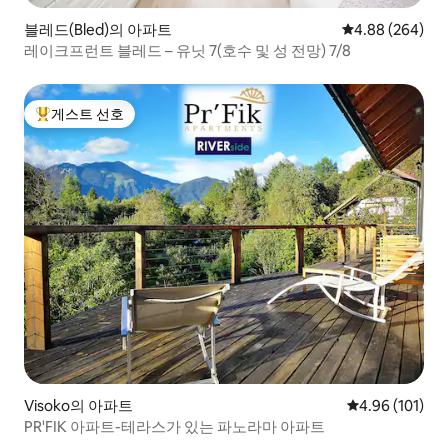
블레드(Bled)의 아파트
평점 4.88점(5점
4.88 (264)
레이크프런트 블레드 – 유닛 7(호수 및 성 전망) 7/8
게스트 선호
상위 게스트 선호
Visoko의 아파트
평점 4.96점(5
4.96 (101)
PR'FIK 아파트-테라스가 있는 파노라마 아파트