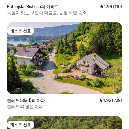
Bohinjska Bistrica의 아파트
평점 4.99점(5
4.99 (110)
욕실이 있는 보힌의 더블룸, 농장 체험 숙소
게스트 선호
게스트 선호
블레드(Bled)의 아파트
평점 4.92점(5점
4.92 (229)
블레드의 넓은 아파트
게스트 선호
게스트 선호