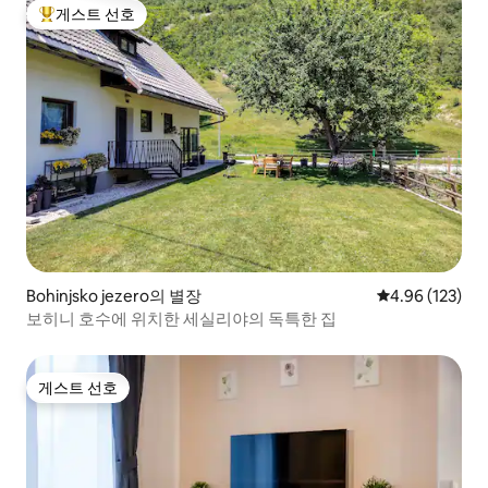
게스트 선호
상위 게스트 선호
Bohinjsko jezero의 별장
평점 4.96점(5점
4.96 (123)
보히니 호수에 위치한 세실리야의 독특한 집
게스트 선호
게스트 선호