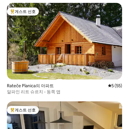
게스트 선호
상위 게스트 선호
Rateče Planica의 아파트
평점 5점(5
5 (55)
알파인 리트 슈르치 - 동쪽 앱
게스트 선호
상위 게스트 선호