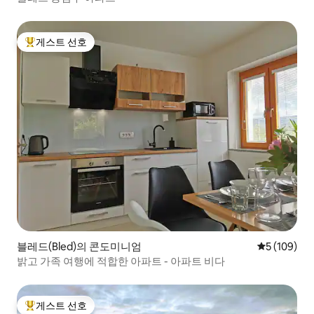
게스트 선호
상위 게스트 선호
블레드(Bled)의 콘도미니엄
평점 5점(5점
5 (109)
밝고 가족 여행에 적합한 아파트 - 아파트 비다
게스트 선호
상위 게스트 선호