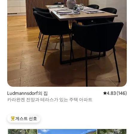
Ludmannsdorf의 집
평점 4.83점(5점
4.83 (146)
카라완켄 전망과 테라스가 있는 주택 아파트
게스트 선호
상위 게스트 선호