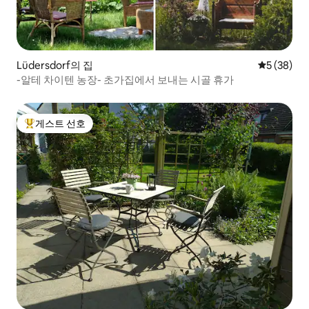
Lüdersdorf의 집
평점 5점(5
5 (38)
-알테 차이텐 농장- 초가집에서 보내는 시골 휴가
게스트 선호
상위 게스트 선호