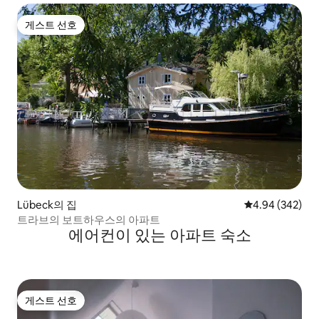
게스트 선호
게스트 선호
Lübeck의 집
평점 4.94점(5점
4.94 (342)
트라브의 보트하우스의 아파트
에어컨이 있는 아파트 숙소
게스트 선호
게스트 선호