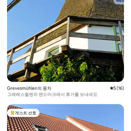
Grevesmühlen의 풍차
평점 5점(5
5 (16)
그레베스뮐렌의 랜드마크에서 휴가를 보내세요
게스트 선호
상위 게스트 선호