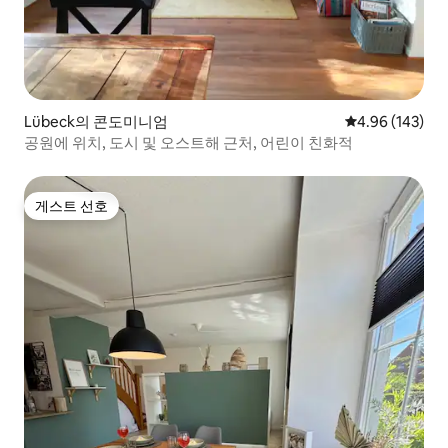
Lübeck의 콘도미니엄
평점 4.96점(5점
4.96 (143)
공원에 위치, 도시 및 오스트해 근처, 어린이 친화적
게스트 선호
게스트 선호