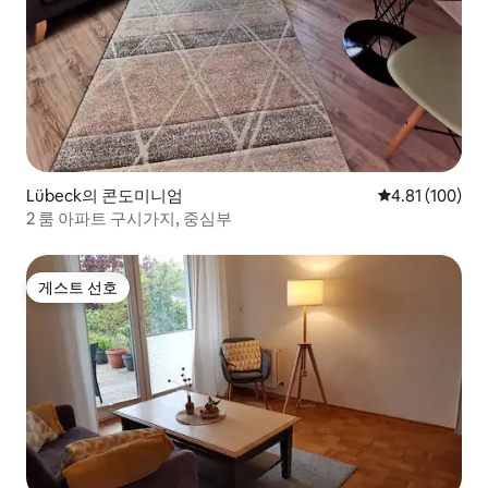
Lübeck의 콘도미니엄
평점 4.81점(5
4.81 (100)
2 룸 아파트 구시가지, 중심부
게스트 선호
게스트 선호