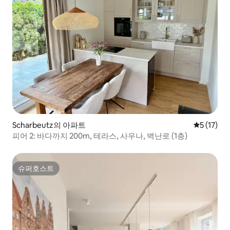
Scharbeutz의 아파트
평점 5점(5
5 (17)
피어 2: 바다까지 200m, 테라스, 사우나, 벽난로 (1층)
슈퍼호스트
슈퍼호스트