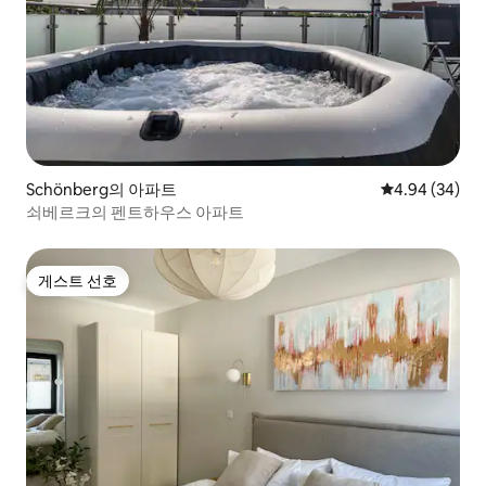
Schönberg의 아파트
평점 4.94점(5
4.94 (34)
쇠베르크의 펜트하우스 아파트
게스트 선호
게스트 선호