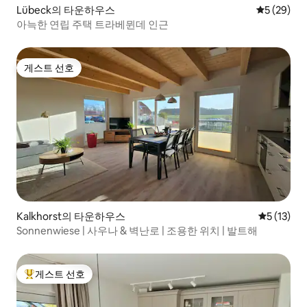
Lübeck의 타운하우스
평점 5점(5
5 (29)
아늑한 연립 주택 트라베뮌데 인근
게스트 선호
게스트 선호
Kalkhorst의 타운하우스
평점 5점(5
5 (13)
Sonnenwiese | 사우나 & 벽난로 | 조용한 위치 | 발트해
게스트 선호
상위 게스트 선호