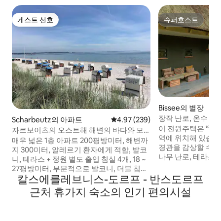
게스트 선호
슈퍼호스트
게스트 선호
슈퍼호스트
Bissee의 별장
장작 난로, 온수 욕
Scharbeutz의 아파트
평점 4.97점(5점 만점), 후기 239
4.97 (239)
코티지 오두막
이 전원주택은 “보
자르보이츠의 오스트해 해변의 바다와 모
역에 위치해 있습니다
래
매우 넓은 1층 아파트 200평방미터, 해변까
경관을 감상할 수 있
지 300미터, 알레르기 환자에게 적합, 발코
나무 난로, 테라스, 
니, 테라스 + 정원 별도 출입 침실 4개, 18 ~
이즈 침대, 완비된 
27평방미터, 부분적으로 발코니, 더블 침대
음악 시스템, 레코드
칼스에를레브니스-도르프 - 반스도르프
3개 1.8x2m. 더블 소파 베드 2개 1.5x2m(패
x BBQ 공간, 자전거,
밀리룸 1개, 온실 1개, 라운지 소파 2개) 벽난
근처 휴가지 숙소의 인기 편의시설
인 영화관, 거대한 그
로와 소파 3개가 있는 아늑한 거실 55평방
쇠, 그리고 훨씬 더
미터. 넓은 식사 공간, 별도의 주방. 10명과
저희 레스토랑 "Hof
간이 침대 2개에 적합합니다. 세면대가 있