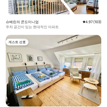
슈베린의 콘도미니엄
평점 4.97점(5점
4.97 (103)
주차 공간이 있는 현대적인 아파트
게스트 선호
게스트 선호