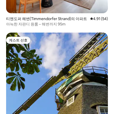
티멘도퍼 해변(Timmendorfer Strand)의 아파트
평점 4.91점(5
4.91 (54)
아늑한 자판디 원룸 – 해변까지 95m
게스트 선호
게스트 선호