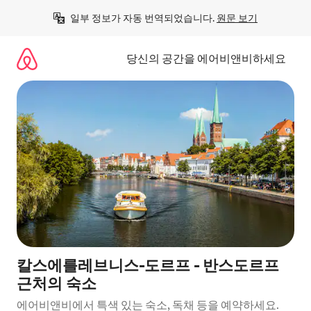
콘
일부 정보가 자동 번역되었습니다. 
원문 보기
텐
츠
로
당신의 공간을 에어비앤비하세요
바
로
가
기
칼스에를레브니스-도르프 - 반스도르프
근처의 숙소
에어비앤비에서 특색 있는 숙소, 독채 등을 예약하세요.