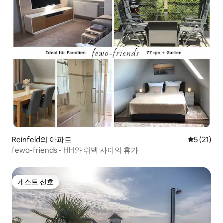
Reinfeld의 아파트
평점 5점(5
5 (21)
fewo-friends - HH와 뤼벡 사이의 휴가
게스트 선호
게스트 선호