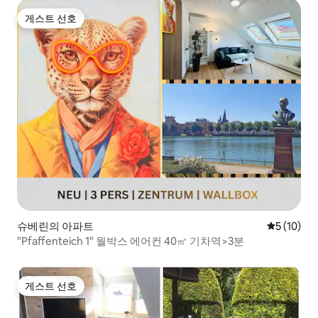
게스트 선호
게스트 선호
슈베린의 아파트
평점 5점(5
5 (10)
"Pfaffenteich 1" 월박스 에어컨 40㎡ 기차역>3분
게스트 선호
게스트 선호