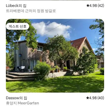
Lübeck의 집
평점 4.98점(5
4.98 (42)
트라베뮌데 근처의 정원 방갈로
게스트 선호
게스트 선호
Dassow의 집
평점 4.98점(5
4.98 (40)
휴양지 MeerGarten