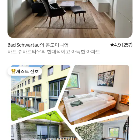
Bad Schwartau의 콘도미니엄
평점 4.9점(5점
4.9 (257)
바트 슈바르타우의 현대적이고 아늑한 아파트
게스트 선호
상위 게스트 선호