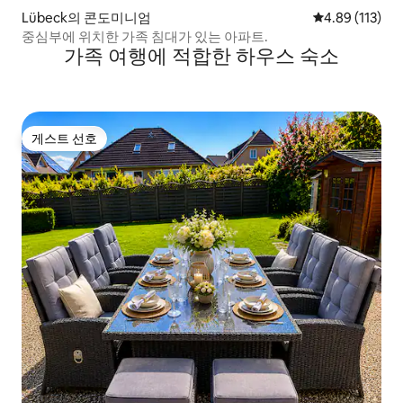
Lübeck의 콘도미니엄
평점 4.89점(5
4.89 (113)
중심부에 위치한 가족 침대가 있는 아파트.
가족 여행에 적합한 하우스 숙소
게스트 선호
게스트 선호