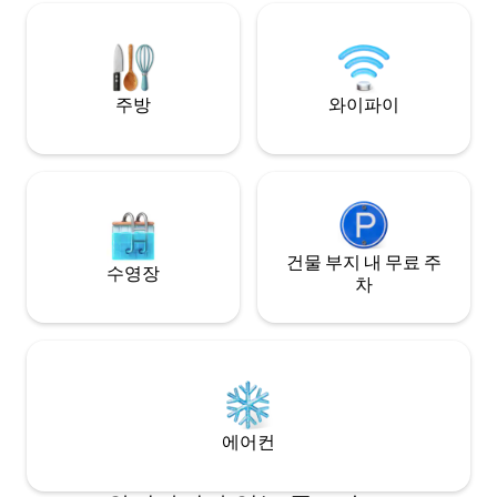
아침 식사를 제공합니
는 욕실 2개, 샤워실, 화장실 1개. 욕실 1개 샤
르보이츠 미테에서 500m, 팀멘도르퍼 스트
랜드에서 3km
주방
와이파이
건물 부지 내 무료 주
수영장
차
에어컨