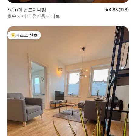
Eutin의 콘도미니엄
평점 4.83점(5점
4.83 (178)
호수 사이의 휴가용 아파트
게스트 선호
상위 게스트 선호