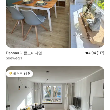
Dannau의 콘도미니엄
평점 4.94점(5
4.94 (117)
Seeweg 1
게스트 선호
상위 게스트 선호