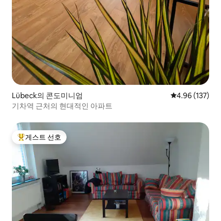
Lübeck의 콘도미니엄
평점 4.96점(5점
4.96 (137)
기차역 근처의 현대적인 아파트
게스트 선호
상위 게스트 선호