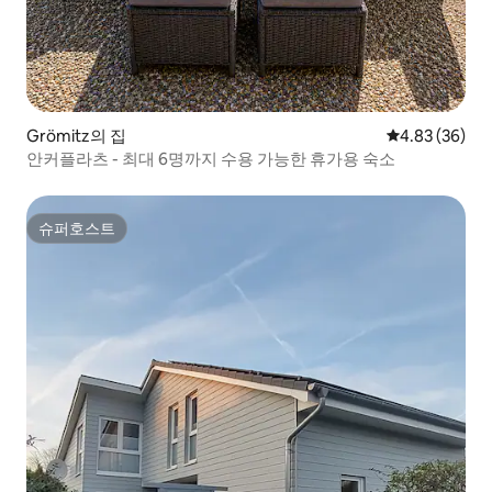
Grömitz의 집
평점 4.83점(5
4.83 (36)
안커플라츠 - 최대 6명까지 수용 가능한 휴가용 숙소
슈퍼호스트
슈퍼호스트