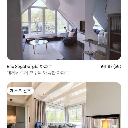
Bad Segeberg의 아파트
평점 4.87점(5
4.87 (39)
제게베르거 호수의 아늑한 아파트
게스트 선호
게스트 선호