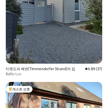
티멘도퍼 해변(Timmendorfer Strand)의 집
평점 4.89점(5
4.89 (37)
Baltic Luv
게스트 선호
상위 게스트 선호