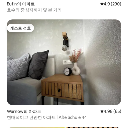
Eutin의 아파트
평점 4.9점(5점
4.9 (290)
호수와 중심지까지 몇 분 거리
게스트 선호
게스트 선호
Warnow의 아파트
평점 4.98점(5
4.98 (65)
현대적이고 편안한 아파트 | Alte Schule 44