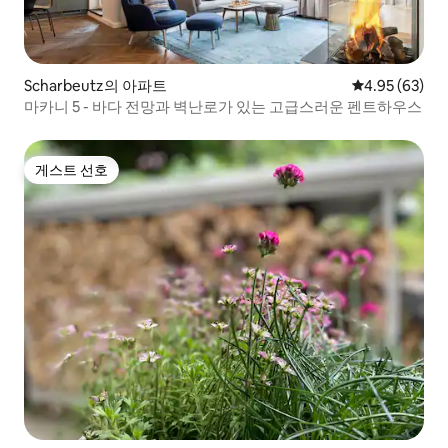
Scharbeutz의 아파트
평점 4.95점(5
4.95 (63)
마카니 5 - 바다 전망과 벽난로가 있는 고급스러운 펜트하우스
게스트 선호
게스트 선호