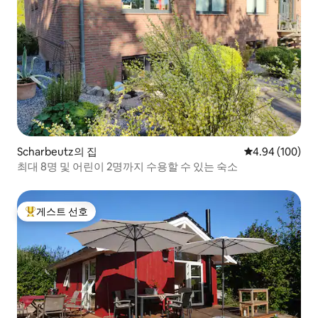
Scharbeutz의 집
평점 4.94점(5점
4.94 (100)
최대 8명 및 어린이 2명까지 수용할 수 있는 숙소
게스트 선호
상위 게스트 선호