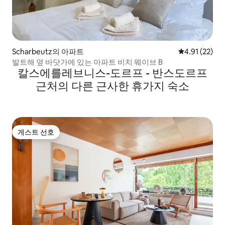
Scharbeutz의 아파트
평점 4.91점(5
4.91 (22)
발트해 옆 바닷가에 있는 아파트 비치 웨이브 B
칼스에를레브니스-도르프 - 반스도르프
근처의 다른 근사한 휴가지 숙소
게스트 선호
게스트 선호