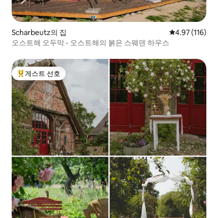
Scharbeutz의 집
평점 4.97점(5
4.97 (116)
오스트해 오두막 - 오스트해의 붉은 스웨덴 하우스
게스트 선호
상위 게스트 선호