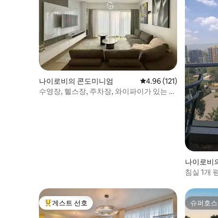
나이로비의 콘도미니엄
평점 4.96점(5점 만점), 
4.96 (121)
수영장, 헬스장, 주차장, 와이파이가 있는 세
련된 1BR 콘도
나이로비
침실 1개 
스장
게스트 선호
슈퍼호스
상위 게스트 선호
슈퍼호스