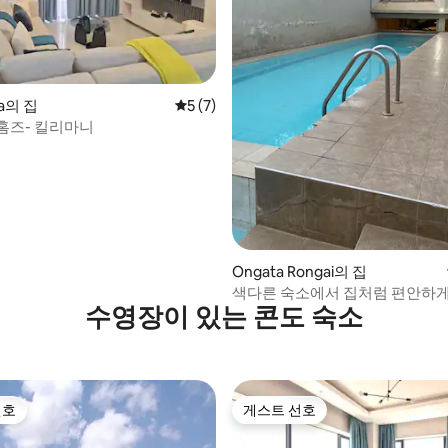
 후기 23개
wa의 집
평점 5점(5점 만점), 후기 7개
5 (7)
홈즈- 킬리마니
Ongata Rongai의 집
색다른 숙소에서 집처럼 편안하
수영장이 있는 콘도 숙소
요.
선호
게스트 선호
선호
게스트 선호