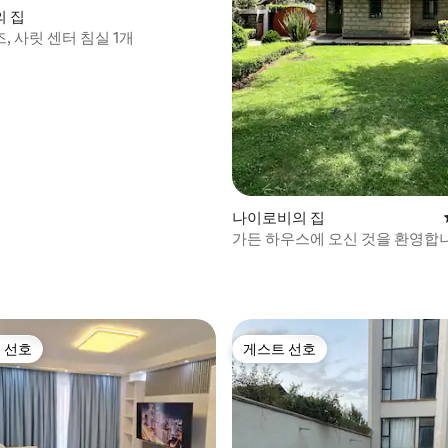
 집
 사릿 센터 침실 1개
후기 242개
나이로비의 집
가든 하우스에 오신 것을 환영합니
롭고 아늑함
 선호
게스트 선호
스트 선호
게스트 선호