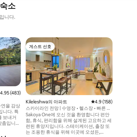
 숙소
입니다.
Ngong H
게스트 선호
게스트 
게스트 선호
게스트 
도시 탈출
클리프 탑
거리에 위
욕실 2개
온수 수영
DSTV, 
치품이 모두 갖
이 아름다운
점 4.95점(5점 만점), 후기 483개
4.95 (483)
안뜰로 연
Kileleshwa의 아파트
평점 4.9점(5점 만점), 
4.9 (158)
저희 숙소
자연을 감상
스카이라인 전망 | 수영장 • 헬스장 • 빠른 와
었습니다.
입니다. 특
이파이 | Sakoya One
Sakoya One에 오신 것을 환영합니다 편안
는 곳.
를 보내거
함, 휴식, 편리함을 위해 설계된 고요하고 세
성맞춤입니
련된 휴양지입니다. 스테이케이션, 출장 또
 남는 시
는 조용한 휴식을 위해 이곳에 오셨든,