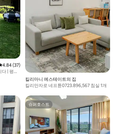
평점 4.84점(5점 만점), 후기 37개
4.84 (37)
다 | 평화
킬리마니 에스테이트의 집
킬리만자로 네프튠0723.896,567 침실 1개
슈퍼호스트
슈퍼호스트