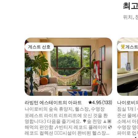
최고
위치,
게스트 선호
게스트
게스트 선호
상위 게
라빙턴 에스테이트의 아파트
평점 4.95점(5점 만점), 
4.95 (133)
나이로비
나이로비의 숲속 휴양지, 헬스장, 수영장
침실 1개 |
몰까지 도
포레스트 라이트 리트리트에 오신 것을 환
준션 몰에서
영합니다:) 다음을 즐기세요. 🌳숲 전망 🧘🏾
소에서 아
해먹의 편안함 🎶빈티지 레코드 플레이어 💿
수영장 옆
레코드 컬렉션 🏋🏾‍♀️시설이 완비된 헬스장
파이로 업