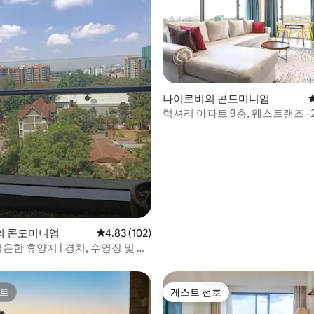
나이로비의 콘도미니엄
럭셔리 아파트 9층, 웨스트랜즈 -
후기 121개
의 콘도미니엄
평점 4.83점(5점 만점), 후기 102개
4.83 (102)
평온한 휴양지 | 경치, 수영장 및 헬
트
게스트 선호
트
게스트 선호