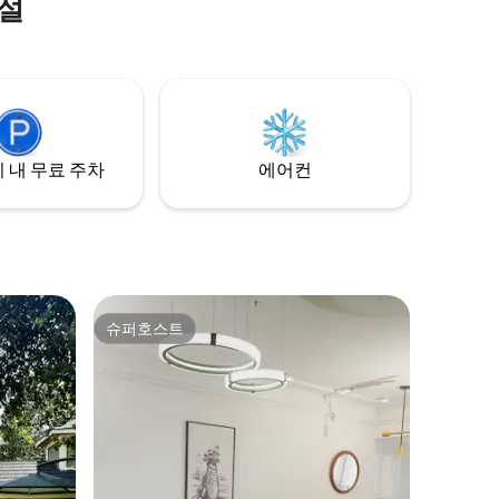
시설
Sakoya One은 집처럼 편안한 따뜻하고 현
서 평화로운
대적인 공간을 제공합니다. 마음에 드실 만
해 깨어날
한 것: 빠르고 안정적인 와이파이(원격 근무
래에서 야
에 적합) 편안한 수면을 위한 아늑한 호텔급
침구 📍 위치의 장점: 주요 지역, 레스토랑,
 - 파티
쇼핑 장소에 쉽게 접근할 수 있는 편리한 위
치에 있습니다.
 내 무료 주차
에어컨
슈퍼호스트
슈퍼호스트