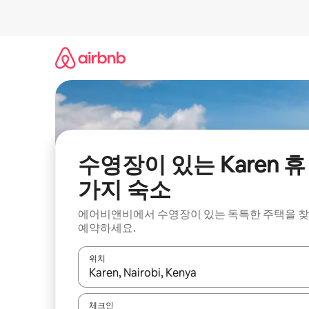
콘
텐
츠
로
바
로
가
기
수영장이 있는 Karen 휴
가지 숙소
에어비앤비에서 수영장이 있는 독특한 주택을 
예약하세요.
위치
결과가 나오면 위·아래 화살표 키를 사용하거나 터치
체크인