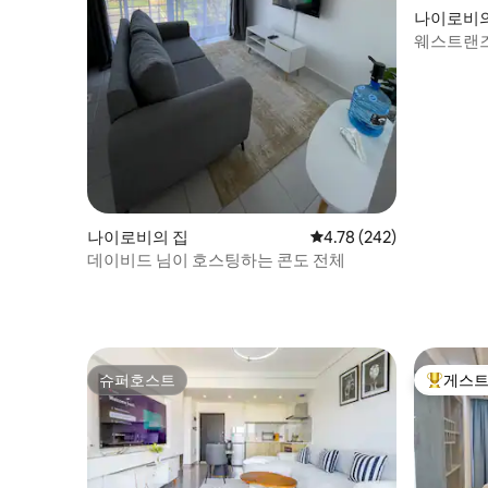
나이로비의
웨스트랜즈,
나이로비의 집
평점 4.78점(5점 만점), 
4.78 (242)
데이비드 님이 호스팅하는 콘도 전체
슈퍼호스트
게스트
슈퍼호스트
상위 게