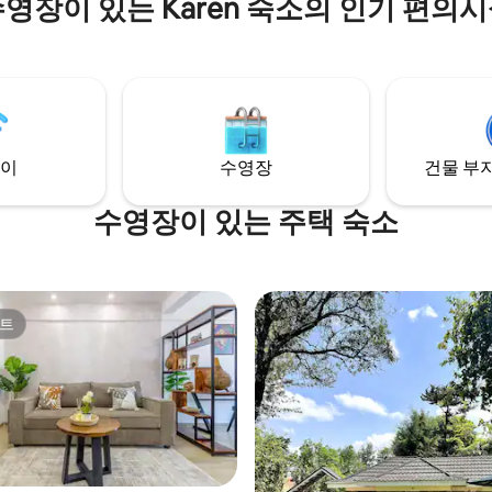
영장이 있는 Karen 숙소의 인기 편의
거나, 시설이 완비된 주방에서 요
강 계곡이 내려다보이는 이곳에
요. 아파트에는 세탁기/건조기, 셀
수면을 취하며 새벽 합창단에 의
 연중무휴 지원 및 보안, 주차장,
수 있습니다. 나이로비의 별빛 아
있습니다. 출장자, 커플, 장기 숙
외 목욕을 즐기세요. 만 12세 미만의 어린이
며, 라빙턴, 킬리마니, 카렌, 나
는 허용되지 않습니다. 조용한 동네
D에 쉽게 접근할 수 있습니다. 이
금지.
필요한 모든 편안함과 편리함을
.
이
수영장
건물 부지
수영장이 있는 주택 숙소
트
트