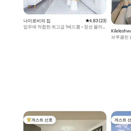
나이로비의 집
평점 4.83점(5점 만점),
4.83 (23)
업무에 적합한 최고급 1베드룸 • 정션 몰까
Kilelesh
지 도보 거리
브루클린 
게스트 선호
게스트 
상위 게스트 선호
게스트 