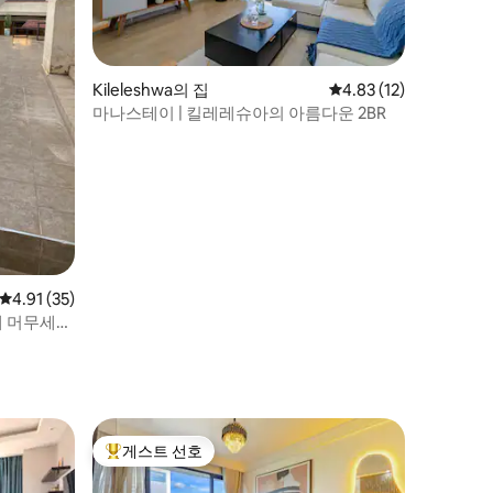
Kileleshwa의 집
평점 4.83점(5점 만점),
4.83 (12)
마나스테이 | 킬레레슈아의 아름다운 2BR
평점 4.91점(5점 만점), 후기 35개
4.91 (35)
게 머무세
게스트 선호
상위 게스트 선호