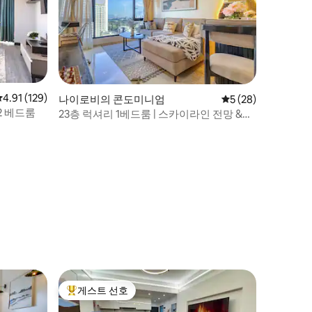
평점 4.91점(5점 만점), 후기 129개
4.91 (129)
나이로비의 콘도미니엄
평점 5점(5점 만점),
5 (28)
2 베드룸
23층 럭셔리 1베드룸 | 스카이라인 전망 &
GTC 근처
게스트 선호
상위 게스트 선호