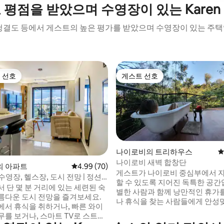
 평점을 받았으며 수영장이 있는 Karen
 청결도 등에서 게스트의 높은 평가를 받았으며 수영장이 있는 주택
 선호
게스트 선호
스트 선호
게스트 선호
나이로비의 트리하우스
평
나이로비 새벽 합창단
후기 133개
의 아파트
평점 4.99점(5점 만점), 후기 70개
4.99 (70)
게스트가 나이로비 중심부에서 
 수영장, 헬스장, 도시 전망 | 정션
할 수 있도록 지어진 독특한 공간
보
 단 몇 분 거리에 있는 세련된 숙
별한 사람과 함께 낭만적인 휴가
름다운 도시 전망을 즐겨보세요.
나 휴식을 찾는 사람들에게 안
에서 휴식을 취하거나, 빠른 와이
다. 여행자에게는 사파리의 기억에
무를 보거나, 스마트 TV로 스트리
작이나 마무리입니다. 나무 위에 자리잡고