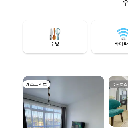
수
🏊🏼‍♀️ 온수 수영장 🎱당구대 🏓탁구 💼업무
밍을 즐기
공간 🚀고속 와이파이 🍿넷플릭스 🏮앰비언
리를 하세
트 라이트 🅿️주차 🍳 주방 시설 완비 🔋전체
프 체크인,
백업 발전기 🧹청소 서비스 🔑셀프 체크인
헬스클럽도 
기타 녹지 애호가, 예술 및 음악 애호가, 출장
박에 적합하
자 및 로맨틱한 휴식을 원하는 커플을 위해
이로비 CB
설계된 미드 센추리 스타일의 평화로운 휴
아파트는 
양지. 지금 예약하기
제공합니다
주방
와이파
게스트 선호
슈퍼호스
게스트 선호
슈퍼호스