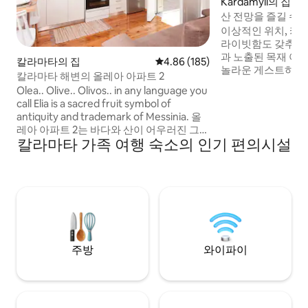
Kardamyli의 집
산 전망을 즐길 수 
게스트하우스
이상적인 위치, 카
라이빗함도 갖추고 있습니다
과 노출된 목재 아
칼라마타의 집
평점 4.86점(5점 만점), 후기 185
4.86 (185)
놀라운 게스트하우
칼라마타 해변의 올레아 아파트 2
가 있습니다. 벽난로와 1~2인용 소파가 있
Olea.. Olive.. Olivos.. in any language you
는 좌석 공간, 간이
call Elia is a sacred fruit symbol of
은 욕실, 식사 공간
antiquity and trademark of Messinia. 올
간이 있는 전용 테
레아 아파트 2는 바다와 산이 어우러진 그리
습니다. 위층에는 
칼라마타 가족 여행 숙소의 인기 편의시설
스에서 가장 아름다운 도시 중 하나인 칼라
감상할 수 있는 킹
마타에 위치해 있어 일년 내내 이상적인 여
개성 넘치는 스타일
행지입니다. 완전히 개조되고 편안하고 세
소입니다.
련된 20세기 타운하우스의 일부입니다. 이
숙소는 커플, 가족, 친구 그룹, 직장인에게
적합한 휴식과 리뉴얼의 순간에 이상적입
니다.
주방
와이파이