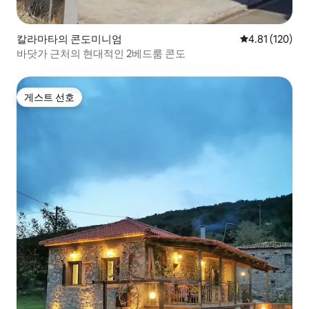
칼라마타의 콘도미니엄
평점 4.81점(5
4.81 (120)
바닷가 근처의 현대적인 2베드룸 콘도
게스트 선호
게스트 선호