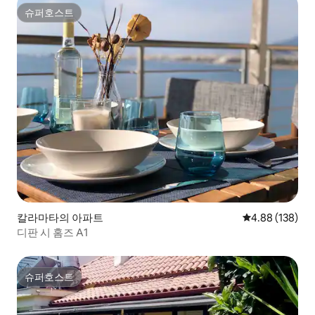
슈퍼호스트
슈퍼호스트
칼라마타의 아파트
평점 4.88점(5점
4.88 (138)
디판 시 홈즈 A1
슈퍼호스트
슈퍼호스트