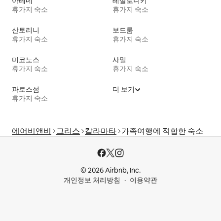
아테네
테살로니키
휴가지 숙소
휴가지 숙소
산토리니
보드룸
휴가지 숙소
휴가지 숙소
미코노스
사밀
휴가지 숙소
휴가지 숙소
파로스섬
더 보기
휴가지 숙소
에어비앤비
그리스
칼라마타
가족여행에 적합한 숙소
© 2026 Airbnb, Inc.
개인정보 처리방침
이용약관