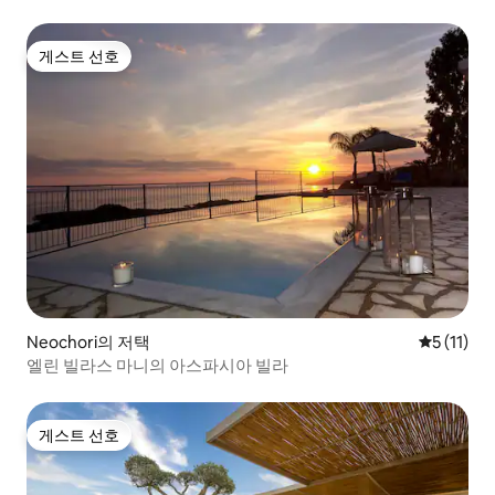
게스트 선호
게스트 선호
Neochori의 저택
평점 5점(5
5 (11)
엘린 빌라스 마니의 아스파시아 빌라
게스트 선호
게스트 선호