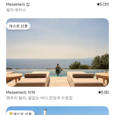
Messinia의 집
평점 5점(5
5 (31)
빌라 로터스
게스트 선호
게스트 선호
Messenia의 저택
평점 5점(
5 (8)
맨트리 빌라, 끝없는 바다 전망과 수영장
게스트 선호