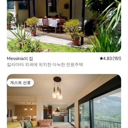
Messinia의 집
평점 4.83점(5
4.83 (151)
칼라마타 외곽에 위치한 아늑한 전원주택
게스트 선호
게스트 선호