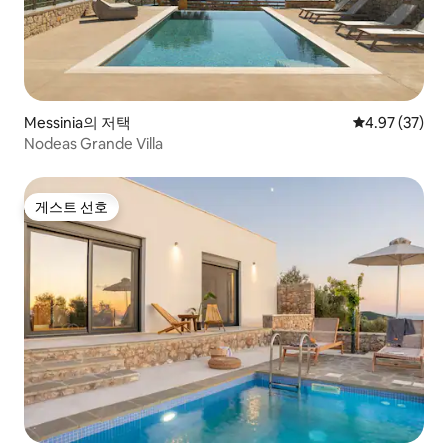
Messinia의 저택
평점 4.97점(5
4.97 (37)
Nodeas Grande Villa
게스트 선호
게스트 선호