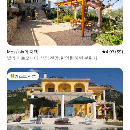
Messinia의 저택
평점 4.97점(5
4.97 (59)
빌라 아르모니아, 석양 전망, 편안한 해변 분위기
게스트 선호
상위 게스트 선호