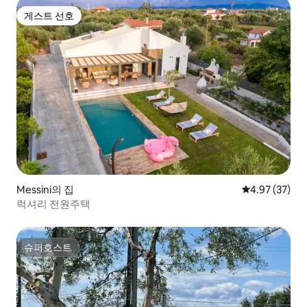
게스트 선호
게스트 선호
Messini의 집
평점 4.97점(5
4.97 (37)
럭셔리 전원주택
슈퍼호스트
슈퍼호스트