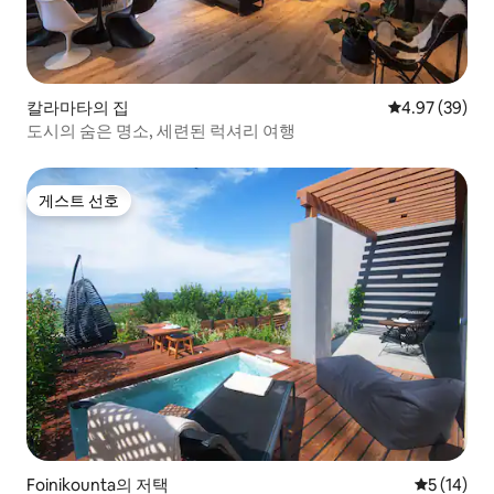
칼라마타의 집
평점 4.97점(5
4.97 (39)
도시의 숨은 명소, 세련된 럭셔리 여행
게스트 선호
게스트 선호
Foinikounta의 저택
평점 5점(5
5 (14)