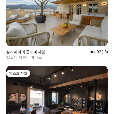
칼라마타의 콘도미니엄
평점 4.92점(5
4.92 (13)
발코니 럭셔리 아파트
게스트 선호
게스트 선호