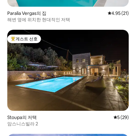
Paralia Vergas의 집
평점 4.95점(5
4.95 (21)
해변 옆에 위치한 현대적인 저택
게스트 선호
상위 게스트 선호
Stoupa의 저택
평점 5점(5
5 (29)
암스니스빌라 2