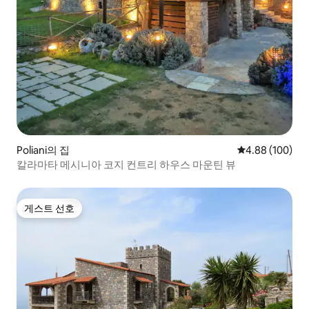
Poliani의 집
평점 4.88점(5점
4.88 (100)
칼라마타 메시니아 코지 컨트리 하우스 마운틴 뷰
게스트 선호
게스트 선호