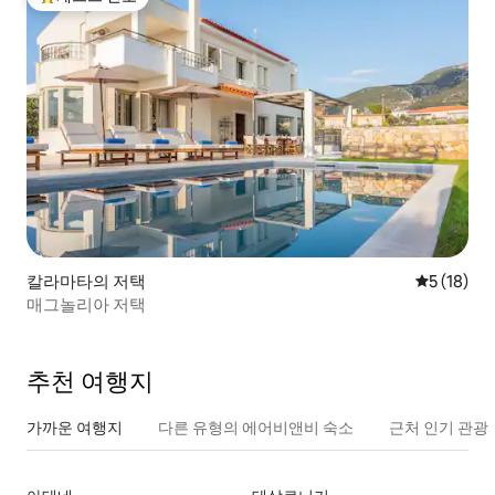
상위 게스트 선호
칼라마타의 저택
평점 5점(5
5 (18)
매그놀리아 저택
추천 여행지
가까운 여행지
다른 유형의 에어비앤비 숙소
근처 인기 관광