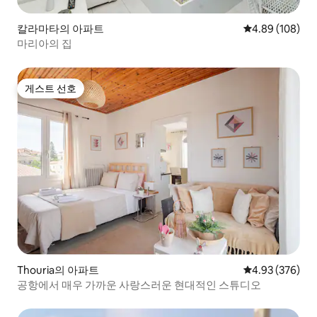
칼라마타의 아파트
평점 4.89점(5점
4.89 (108)
마리아의 집
게스트 선호
게스트 선호
Thouria의 아파트
평점 4.93점(5점
4.93 (376)
공항에서 매우 가까운 사랑스러운 현대적인 스튜디오