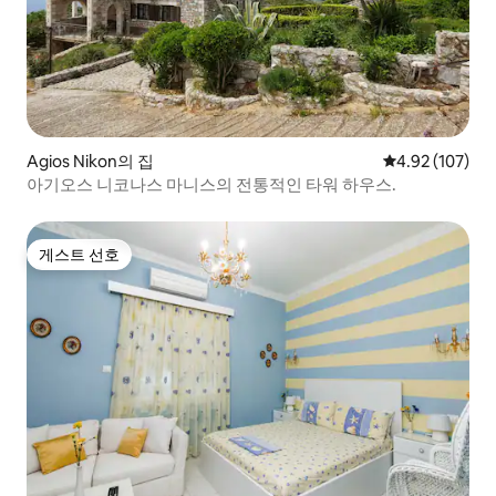
Agios Nikon의 집
평점 4.92점(5점
4.92 (107)
아기오스 니코나스 마니스의 전통적인 타워 하우스.
게스트 선호
게스트 선호