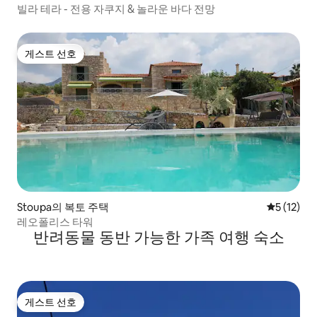
빌라 테라 - 전용 자쿠지 & 놀라운 바다 전망
게스트 선호
게스트 선호
Stoupa의 복토 주택
평점 5점(5
5 (12)
레오폴리스 타워
반려동물 동반 가능한 가족 여행 숙소
게스트 선호
게스트 선호