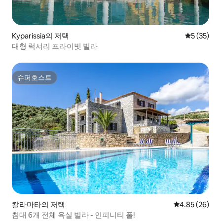
Kyparissia의 저택
평점 5점(5
5 (35)
대형 럭셔리 프라이빗 빌라
슈퍼호스트
슈퍼호스트
칼라마타의 저택
평점 4.85점(5
4.85 (26)
침대 6개 전체 욕실 빌라 - 인피니티 풀!