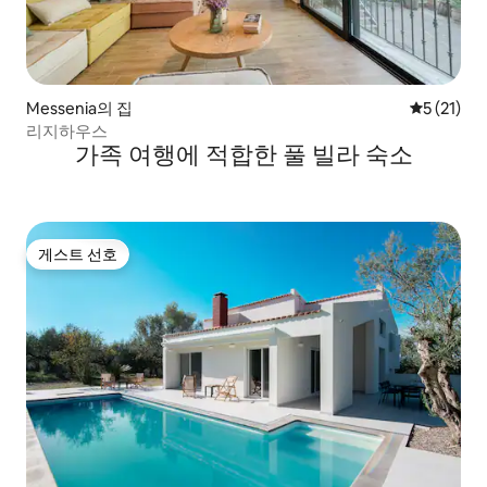
Messenia의 집
평점 5점(5
5 (21)
리지하우스
가족 여행에 적합한 풀 빌라 숙소
게스트 선호
게스트 선호