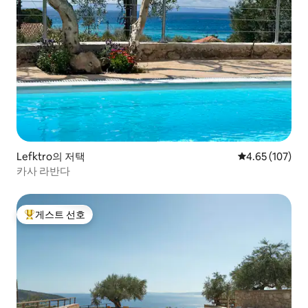
Lefktro의 저택
평점 4.65점(5점
4.65 (107)
카사 라반다
게스트 선호
상위 게스트 선호