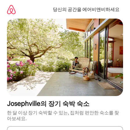
콘
텐
당신의 공간을 에어비앤비하세요
츠
로
바
로
가
기
Josephville의 장기 숙박 숙소
한 달 이상 장기 숙박할 수 있는, 집처럼 편안한 숙소를 찾
아보세요.