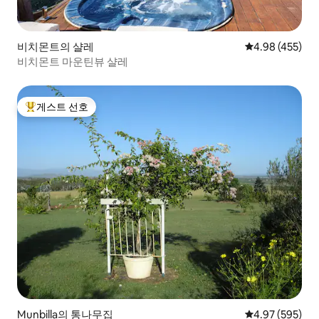
비치몬트의 샬레
평점 4.98점(5점
4.98 (455)
비치몬트 마운틴뷰 샬레
게스트 선호
상위 게스트 선호
Munbilla의 통나무집
평점 4.97점(5점
4.97 (595)