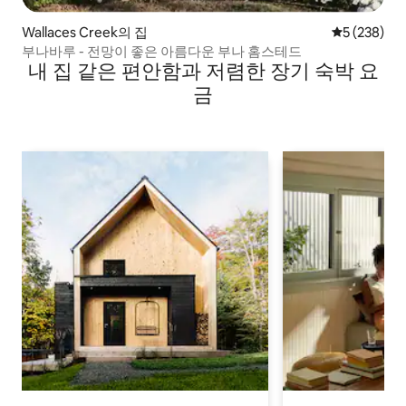
Wallaces Creek의 집
평점 5점(5점
5 (238)
부나바루 - 전망이 좋은 아름다운 부나 홈스테드
내 집 같은 편안함과 저렴한 장기 숙박 요
금