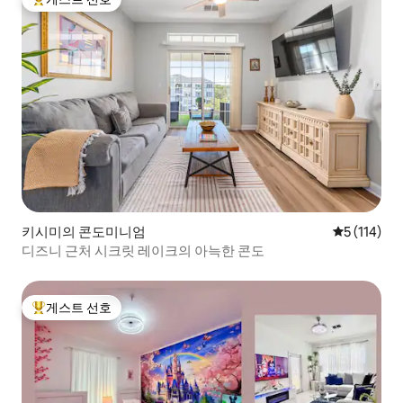
상위 게스트 선호
키시미의 콘도미니엄
평점 5점(5점
5 (114)
디즈니 근처 시크릿 레이크의 아늑한 콘도
게스트 선호
상위 게스트 선호