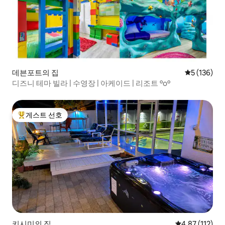
데븐포트의 집
평점 5점(5점
5 (136)
디즈니 테마 빌라 | 수영장 | 아케이드 | 리조트 ºoº
게스트 선호
상위 게스트 선호
키시미의 집
평점 4.87점(5
4.87 (112)