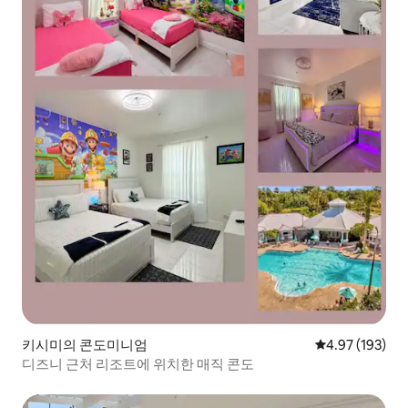
키시미의 콘도미니엄
평점 4.97점(5점
4.97 (193)
디즈니 근처 리조트에 위치한 매직 콘도