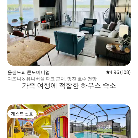
올랜도의 콘도미니엄
평점 4.96점(5점
4.96 (108)
디즈니 & 유니버설 파크 근처, 멋진 호수 전망
가족 여행에 적합한 하우스 숙소
게스트 선호
게스트 선호