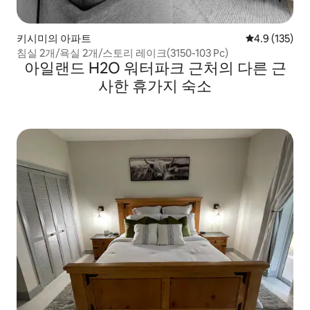
키시미의 아파트
평점 4.9점(5점
4.9 (135)
침실 2개/욕실 2개/스토리 레이크(3150-103 Pc)
아일랜드 H2O 워터파크 근처의 다른 근
사한 휴가지 숙소