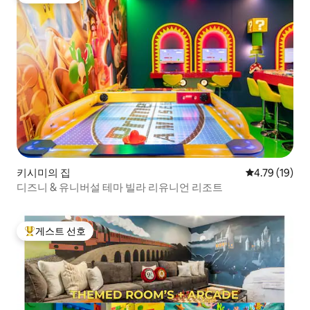
키시미의 집
평점 4.79점(5
4.79 (19)
디즈니 & 유니버설 테마 빌라 리유니언 리조트
게스트 선호
상위 게스트 선호