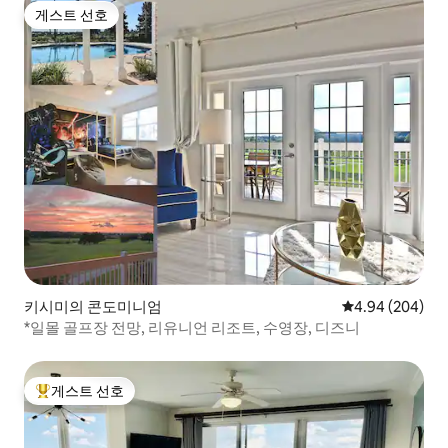
게스트 선호
게스트 선호
키시미의 콘도미니엄
평점 4.94점(5점
4.94 (204)
*일몰 골프장 전망, 리유니언 리조트, 수영장, 디즈니
게스트 선호
상위 게스트 선호