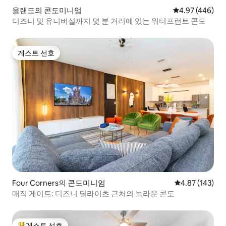
올랜도의 콘도미니엄
평점 4.97점(5점
4.97 (446)
디즈니 및 유니버설까지 몇 분 거리에 있는 워터프런트 콘도
게스트 선호
게스트 선호
Four Corners의 콘도미니엄
평점 4.87점(5점
4.87 (143)
매직 게이트: 디즈니 딜라이츠 근처의 놀라운 콘도
게스트 선호