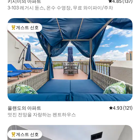
키시미의 아파트
평점 4.85점(5
4.85 (137)
3-103 레거시 듄스, 온수 수영장, 무료 와이파이/주차
게스트 선호
상위 게스트 선호
올랜도의 아파트
평점 4.93점(5
4.93 (121)
멋진 전망을 자랑하는 펜트하우스
게스트 선호
상위 게스트 선호