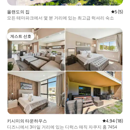
올랜도의 집
평점 5점(
5 (5)
모든 테마파크에서 몇 분 거리에 있는 최고급 럭셔리 숙소
게스트 선호
게스트 선호
키시미의 타운하우스
평점 4.94점(5
4.94 (18)
디즈니에서 3마일 거리에 있는 디럭스 매직 자쿠지 홈 7454