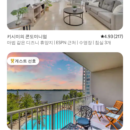
키시미의 콘도미니엄
평점 4.93점(5
4.93 (217)
마법 같은 디즈니 휴양지 | ESPN 근처 | 수영장 | 침실 3개
게스트 선호
상위 게스트 선호