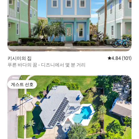
키시미의 집
평점 4.84점(5
4.84 (101)
푸른 바다의 꿈 - 디즈니에서 몇 분 거리
게스트 선호
게스트 선호