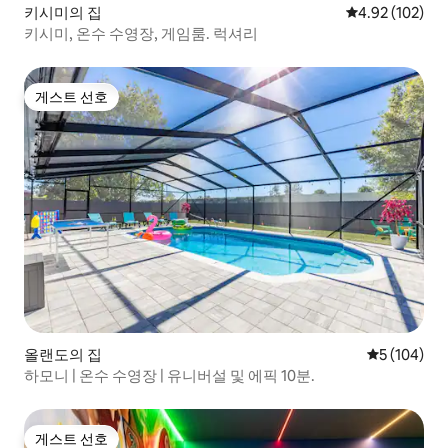
키시미의 집
평점 4.92점(5점
4.92 (102)
키시미, 온수 수영장, 게임룸. 럭셔리
게스트 선호
게스트 선호
올랜도의 집
평점 5점(5점
5 (104)
하모니 | 온수 수영장 | 유니버설 및 에픽 10분.
게스트 선호
게스트 선호