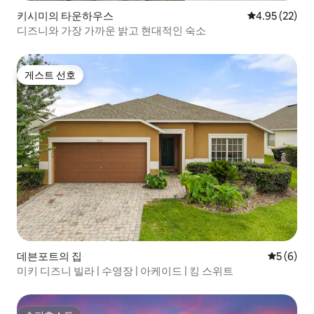
키시미의 타운하우스
평점 4.95점(5
4.95 (22)
디즈니와 가장 가까운 밝고 현대적인 숙소
게스트 선호
게스트 선호
데븐포트의 집
평점 5점(
5 (6)
미키 디즈니 빌라 | 수영장 | 아케이드 | 킹 스위트