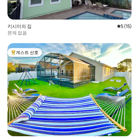
키시미의 집
평점 5점(5
5 (15)
문제 없음
게스트 선호
상위 게스트 선호