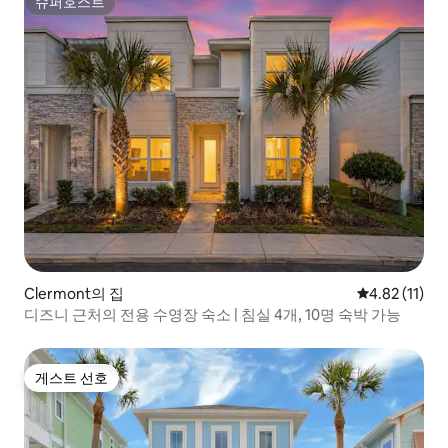
슈퍼호스트
슈퍼호스트
Clermont의 집
평점 4.82점(
4.82 (11)
디즈니 근처의 전용 수영장 숙소 | 침실 4개, 10명 숙박 가능
게스트 선호
게스트 선호