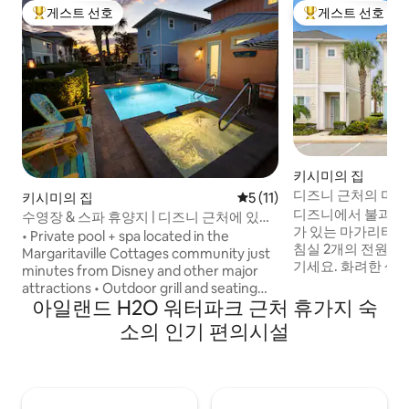
게스트 선호
게스트 선호
상위 게스트 선호
상위 게스트 선호
키시미의 집
디즈니 근처의 마가
키시미의 집
평점 5점(5점 만점), 후기 11
5 (11)
조, 아케이드
디즈니에서 불과 4
수영장 & 스파 휴양지 | 디즈니 근처에 있는
가 있는 마가리타빌
킹사이즈 침대 2개가 있는 스위트
• Private pool + spa located in the
침실 2개의 전원주
Margaritaville Cottages community just
기세요. 화려한 색
minutes from Disney and other major
들리는 야자수, 열
attractions • Outdoor grill and seating
유로운 키웨스트의
아일랜드 H2O 워터파크 근처 휴가지 숙
area for cooking & relaxing • 5 minutes
붐비는 리조트 수영
to Sunset Walk dining, shopping &
소의 인기 편의시설
서 긴 하루를 보낸 
entertainment + Island H2O • Two king
전용 온수 욕조가 
bedroom suites for comfort and privacy
서 모닝 커피를 음
• Fully equipped kitchen with stainless
새로운 아일랜드 H
steel cookware, dishes & essentials •
걸어가면 나옵니다