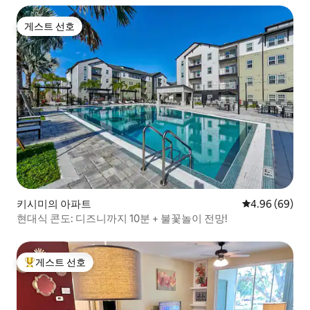
게스트 선호
게스트 선호
키시미의 아파트
평점 4.96점(5
4.96 (69)
현대식 콘도: 디즈니까지 10분 + 불꽃놀이 전망!
게스트 선호
상위 게스트 선호