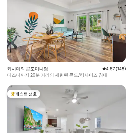
키시미의 콘도미니엄
평점 4.87점(5점
4.87 (148)
디즈니까지 20분 거리의 세련된 콘도/킹사이즈 침대
게스트 선호
상위 게스트 선호