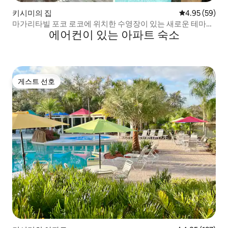
키시미의 집
평점 4.95점(5
4.95 (59)
마가리타빌 포코 로코에 위치한 수영장이 있는 새로운 테마의
에어컨이 있는 아파트 숙소
숙소
게스트 선호
게스트 선호