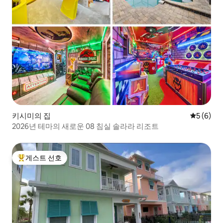
키시미의 집
평점 5점(
5 (6)
2026년 테마의 새로운 08 침실 솔라라 리조트
게스트 선호
상위 게스트 선호