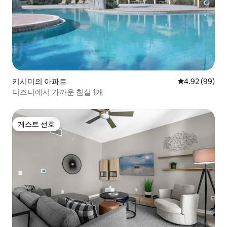
키시미의 아파트
평점 4.92점(5
4.92 (99)
디즈니에서 가까운 침실 1개
게스트 선호
게스트 선호