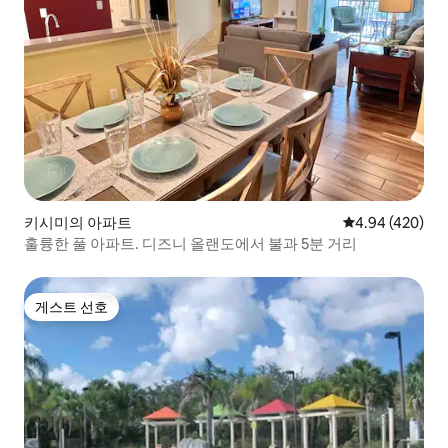
키시미의 아파트
평점 4.94점(5점
4.94 (420)
훌륭한 풀 아파트. 디즈니 올랜도에서 불과 5분 거리
게스트 선호
게스트 선호