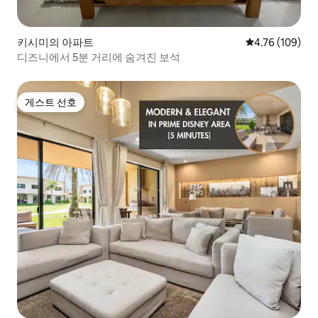
키시미의 아파트
평점 4.76점(5점
4.76 (109)
디즈니에서 5분 거리에 숨겨진 보석
게스트 선호
게스트 선호