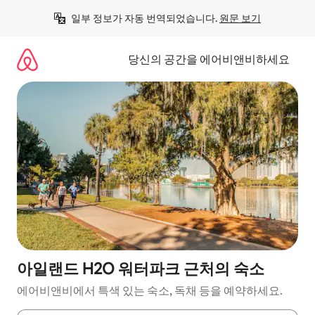
콘
일부 정보가 자동 번역되었습니다. 
원문 보기
텐
츠
로
당신의 공간을 에어비앤비하세요
바
로
가
기
아일랜드 H2O 워터파크 근처의 숙소
에어비앤비에서 특색 있는 숙소, 독채 등을 예약하세요.