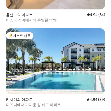
올랜도의 아파트
평점 4.94점(5
4.94 (54)
비스타 케이에서의 특별한 숙박!
게스트 선호
상위 게스트 선호
키시미의 아파트
평점 4.94점(5
4.94 (89)
디즈니에서 가까운 킹 베드 아파트