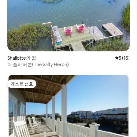
Shallotte의 집
평점 5점(5
5 (16)
더 솔티 헤론(The Salty Heron)
게스트 선호
게스트 선호