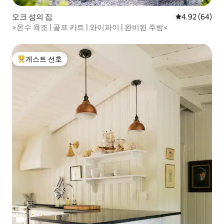
오크 섬의 집
평점 4.92점(5
4.92 (64)
>온수 욕조 | 골프 카트 | 와이파이 | 완비된 주방<
게스트 선호
상위 게스트 선호