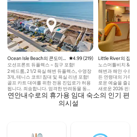
Ocean Isle Beach의 콘도미
평점 4.99점(5점 만점), 후기 219
4.99 (219)
Little River의 집
니엄
오션프론트 듀플렉스 ~ 침구 포함!
노스머틀비치 & 리
2 베드룸, 2 1/2 욕실 해변 듀플렉스, 수영장
해변과 해안 수로 
3개, 테니스 코트! 침대 및 욕실 리넨 포함!
든 연령대의 가족이
골프 카트 대여를 위한 전용 진입로가 허용
로운 예술을 즐길 수
됩니다. 죄송합니다. 엄격한 반려동물 동반
새로운 2026 핀볼.
연안내수로의 휴가용 임대 숙소의 인기 편
금지 정책입니다. 여름 시즌에는 토요일부
있는 호화로운 현대
터 토요일까지 주 단위로 임대합니다. 참고:
좋아하는 체리 그로
의시설
세 개의 수영장은 모두 게스트가 사용할 수
운 거리에 있습니다
있으며 HOA를 통해 관리되며, 저희는 수영
명 시스템, 돌비 애트모
장이 언제 열리는지(보통 4월 1일) 또는 어
트리밍 및 PS5 게
떤 이유로든 폐쇄되는지에 대해 통제할 수
볼 및 새로운 핀볼 
없습니다. 수영장 중 하나라도 일시적으로
기. 완비된 고급 주방
폐쇄되면 환불되지 않습니다.
준비 완료!