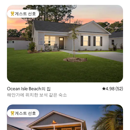
게스트 선호
상위 게스트 선호
Ocean Isle Beach의 집
평점 4.98점(5
4.98 (52)
해안가에 위치한 보석 같은 숙소
게스트 선호
상위 게스트 선호