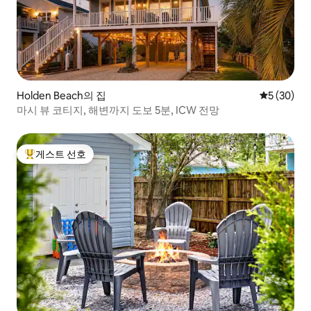
Holden Beach의 집
평점 5점(5
5 (30)
마시 뷰 코티지, 해변까지 도보 5분, ICW 전망
게스트 선호
상위 게스트 선호