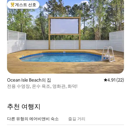
게스트 선호
상위 게스트 선호
Ocean Isle Beach의 집
평점 4.91점(5
4.91 (22)
전용 수영장, 온수 욕조, 영화관, 화덕!
추천 여행지
다른 유형의 에어비앤비 숙소
즐길 거리