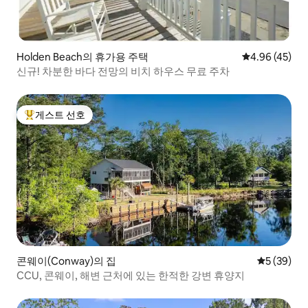
Holden Beach의 휴가용 주택
평점 4.96점(5
4.96 (45)
신규! 차분한 바다 전망의 비치 하우스 무료 주차
게스트 선호
상위 게스트 선호
콘웨이(Conway)의 집
평점 5점(5
5 (39)
CCU, 콘웨이, 해변 근처에 있는 한적한 강변 휴양지