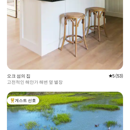
오크 섬의 집
평점 5점(5
5 (53)
고전적인 해안가 해변 옆 별장
게스트 선호
상위 게스트 선호