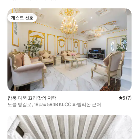
게스트 선호
게스트 선호
캄풍 다뚝 끄라맛의 저택
평점 5점(
5 (7)
노블 방갈로, 18pax 5R4B KLCC 파빌리온 근처