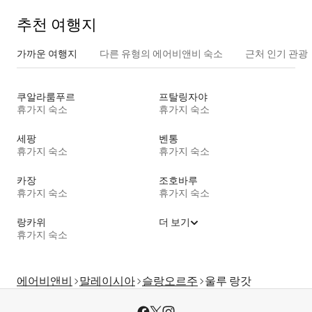
추천 여행지
가까운 여행지
다른 유형의 에어비앤비 숙소
근처 인기 관광
쿠알라룸푸르
프탈링자야
휴가지 숙소
휴가지 숙소
세팡
벤통
휴가지 숙소
휴가지 숙소
카장
조호바루
휴가지 숙소
휴가지 숙소
랑카위
더 보기
휴가지 숙소
에어비앤비
말레이시아
슬랑오르주
울루 랑갓