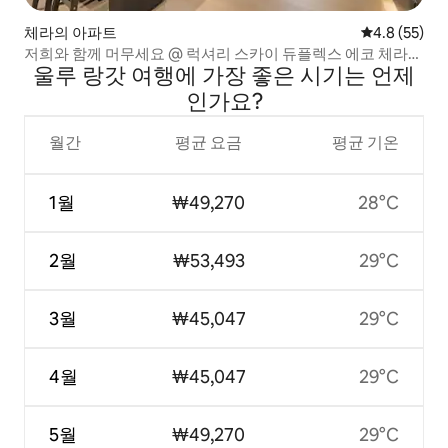
체라의 아파트
평점 4.8점(5
4.8 (55)
저희와 함께 머무세요 @ 럭셔리 스카이 듀플렉스 에코 체라스
울루 랑갓 여행에 가장 좋은 시기는 언제
몰
인가요?
월간
평균 요금
평균 기온
1월
₩49,270
28°C
2월
₩53,493
29°C
3월
₩45,047
29°C
4월
₩45,047
29°C
5월
₩49,270
29°C