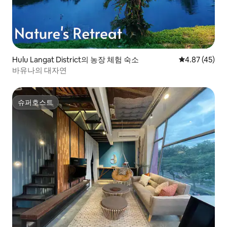
Hulu Langat District의 농장 체험 숙소
평점 4.87점(5
4.87 (45)
바유나의 대자연
슈퍼호스트
슈퍼호스트