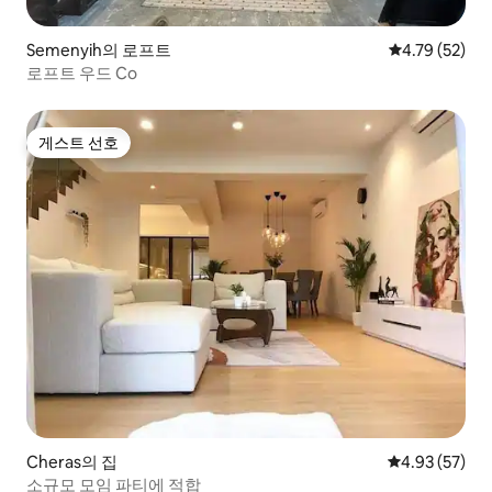
Semenyih의 로프트
평점 4.79점(5
4.79 (52)
로프트 우드 Co
게스트 선호
게스트 선호
Cheras의 집
평점 4.93점(5
4.93 (57)
소규모 모임 파티에 적합