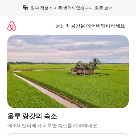
콘
일부 정보가 자동 번역되었습니다. 
원문 보기
텐
츠
로
당신의 공간을 에어비앤비하세요
바
로
가
기
울루 랑갓의 숙소
에어비앤비에서 독특한 숙소를 예약하세요.