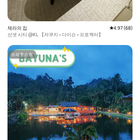
체라의 집
평점 4.97점(5
4.97 (68)
선셋 시티 @KL 【자쿠지 • 다이슨 • 프로젝터】
슈퍼호스트
슈퍼호스트