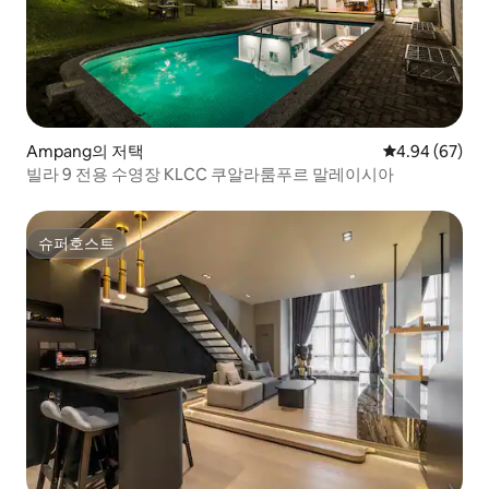
Ampang의 저택
평점 4.94점(5
4.94 (67)
빌라 9 전용 수영장 KLCC 쿠알라룸푸르 말레이시아
슈퍼호스트
슈퍼호스트