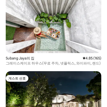
Subang Jaya의 집
평점 4.85점(5점
4.85 (165)
그레이스케이프 하우스(무료 주차, 넷플릭스, 와이파이, 랜드)
게스트 선호
게스트 선호