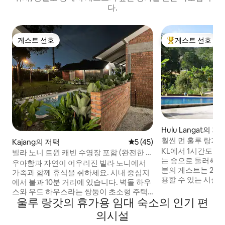
다.
게스트 선호
게스트 선호
게스트 선호
상위 게스트 선호
Hulu Langat의 저
훨씬 먼 훌루 랑가
Kajang의 저택
평점 5점(5점 만점), 후기 45
5 (45)
KL에서 1시간도 채
빌라 노니 트윈 캐빈 수영장 포함 (완전한 프
는 숲으로 둘러싸인 
라이버시)
우아함과 자연이 어우러진 빌라 노니에서
분의 게스트는 2박을 선택
가족과 함께 휴식을 취하세요. 시내 중심지
용할 수 있는 시설이
에서 불과 10분 거리에 있습니다. 벽돌 하우
추가 요금을 내면 
스와 우드 하우스라는 쌍둥이 초소형 주택
가로 이용하실 수 있
울루 랑갓의 휴가용 임대 숙소의 인기 편
은 아름다운 조경이 돋보이는 0.5에이커 정
+ 7세 미만 5명. 
원에 자리하고 있습니다. 전용 수영장, 초고
의시설
추가로 제공할 수 
속 인터넷, 에어컨, 전용 식사 공간을 갖추고