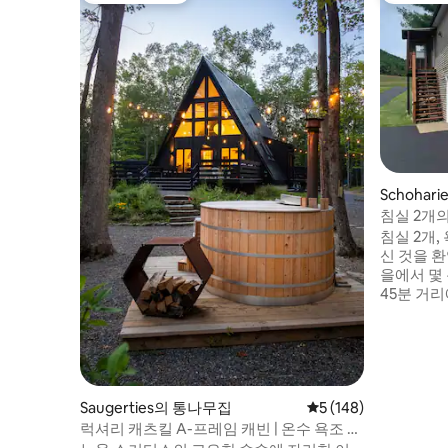
Schoha
침실 2개의
침실 2개,
신 것을 
을에서 몇
45분 거리에 있습니
비앤비 주변
차(차량 2대)를
비는 수건,
주방용품, 
대용 유아
다. 에어비앤비에 들어가려면 13개의 계단
Saugerties의 통나무집
평점 5점(5점 만점), 
5 (148)
이 있습니
럭셔리 캐츠킬 A-프레임 캐빈 | 온수 욕조 및
라갈 수 
사우나