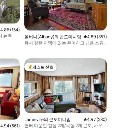
점 4.86점(5점 만점), 후기 154개
4.86 (154)
터 뉴욕
올버니(Albany)의 콘도미니엄
평점 4.89점(5점 만점), 
4.89 (357)
유서 깊은 저택에 있는 우아하고 넓은 스튜
디오 아파트
게스트 선호
상위 게스트 선호
Lanesville의 콘도미니엄
평점 4.97점(5점 만점), 
4.97 (230)
헌터 마운틴 침실 2개/욕실 2개 콘도, 사우
점 4.94점(5점 만점), 후기 561개
4.94 (561)