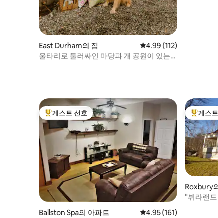
East Durham의 집
평점 4.99점(5점 만점), 
4.99 (112)
울타리로 둘러싸인 마당과 개 공원이 있는
반려동물과 함께하는 가족 휴양지
게스트 선호
게스트
상위 게스트 선호
상위 게
Roxbur
"뷔라랜드
Ballston Spa의 아파트
평점 4.95점(5점 만점), 
4.95 (161)