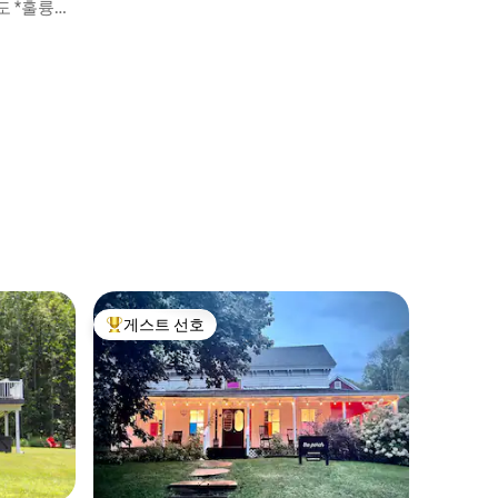
나, 전용 데크
도 *훌륭한
게스트 선호
상위 게스트 선호