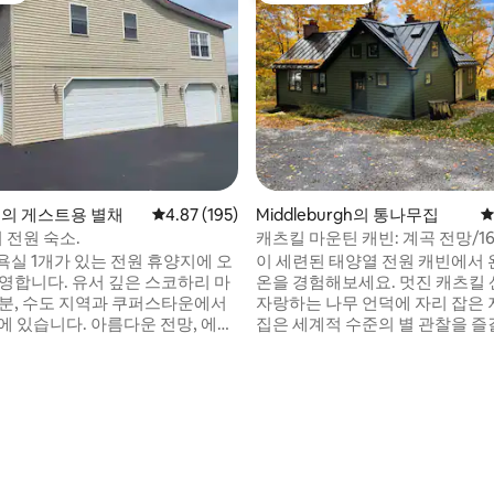
rie의 게스트용 별채
평점 4.87점(5점 만점), 후기 195개
4.87 (195)
Middleburgh의 통나무집
평
 전원 숙소.
캐츠킬 마운틴 캐빈: 계곡 전망/1
창
 욕실 1개가 있는 전원 휴양지에 오
이 세련된 태양열 전원 캐빈에서 
환영합니다. 유서 깊은 스코하리 마
온을 경험해보세요. 멋진 캐츠킬 
 분, 수도 지역과 쿠퍼스타운에서
자랑하는 나무 언덕에 자리 잡은 
다. 아름다운 전망, 에어
집은 세계적 수준의 별 관찰을 즐
의 잔디밭 이용, 야외 좌석 및 주
16개의 채광창을 갖추고 있습니다
 제공합니다. 저희 에어비앤
을 잊고 아름다운 자연과 다시 연
 침구, 세면도구, 헤어드라이어,
는 아늑하고 완벽한 휴양지가 마
55인치 스마트 TV, 아기 침대, 휴
습니다. 어드벤처를 위한 최고의 위치: 스키:
용 식탁 의자가 완비되어 있습니
윈덤 마운틴까지 25분 하이킹: 휴익 보존지
까지 7분, 200에이커에 이르는 
후기 148개
다. 게스트는 도움 없이 계단을 올
처 문화: 트렌디한 허드슨 & 캣스킬까지 30
있어야 합니다.
분 미만 쇼핑 및 레스토랑