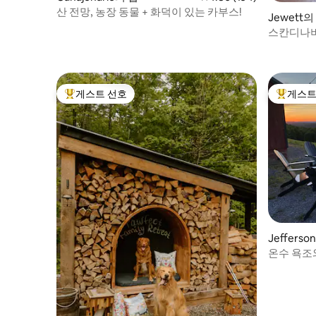
산 전망, 농장 동물 + 화덕이 있는 카부스!
Jewett의
스칸디나비
있는 산속
게스트 선호
게스트
상위 게스트 선호
상위 게
Jefferso
온수 욕조
하우스!