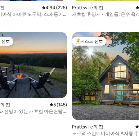
 집
평점 4.94점(5점 만점), 후기 226개
4.94 (226)
Prattsville의 집
평
아식 바비큐 오두막, 스파 등이
캐츠킬 휴양지 - 게임룸, 온수 욕
의 숙소!
충전기
 선호
게스트 선호
스트 선호
상위 게스트 선호
n의 집
평점 5점(5점 만점), 후기 145개
5 (145)
와 전망이 있는 캐츠킬 마운틴탑
Prattsville의 집
평
노르덕 스칸디나비아식 A자형 주