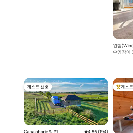
윈덤(Win
수영장이 
게스트 선호
게스트
게스트 선호
상위 게
Canajoharie의 집
평점 4.86점(5점 만점), 
4.86 (194)