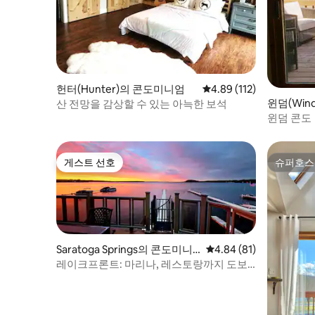
헌터(Hunter)의 콘도미니엄
평점 4.89점(5점 만점), 
4.89 (112)
윈덤(Win
산 전망을 감상할 수 있는 아늑한 보석
엄
윈덤 콘도
게스트 선호
슈퍼호스
게스트 선호
슈퍼호스
Saratoga Springs의 콘도미니
평점 4.84점(5점 만점),
4.84 (81)
엄
레이크프론트: 마리나, 레스토랑까지 도보,
트랙 근처