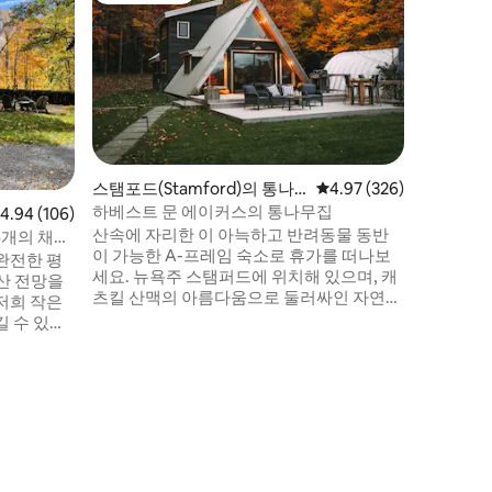
사우나가 
집
🔨 참고
로 몇 달
사이에 근
니다. 저녁
용합니다.
갖춘 현대
야외 샤워
싼 데크.
스탬포드(Stamford)의 통나
평점 4.97점(5점 만점), 
4.97 (326)
침실, 야
무집
하베스트 문 에이커스의 통나무집
점 4.94점(5점 만점), 후기 106개
4.94 (106)
시작점, 
산속에 자리한 이 아늑하고 반려동물 동반
6개의 채광
이 가능한 A-프레임 숙소로 휴가를 떠나보
완전한 평
세요. 뉴욕주 스탬퍼드에 위치해 있으며, 캐
산 전망을
츠킬 산맥의 아름다움으로 둘러싸인 자연
저희 작은
속에서 벽난로와 산 전망을 즐기며 평화로
길 수 있는
운 휴가를 보내기에 안성맞춤입니다. 화덕
. 바쁜 삶
옆에서 커피를 마시든, 인근 산책로를 탐험
결될 수 있
하든, 별빛 아래에서 휴식을 취하든, 이 통나
련되어 있
무집은 편안함, 휴식, 그리고 작은 모험을 위
해 설계되었습니다. 아름다운 하이킹 트레
일과 자연 명소에 인접해 있습니다. 현지 커
주립공원 근
피숍과 카페까지 차로 가까운 거리입니다.