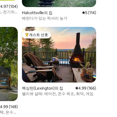
점 4.97점(5점 만점), 후기 104개
4.97 (104)
조, 전기차
Halcottsville의 집
평점 5점(5점 만점), 
5 (114)
베란다가 있는 럭셔리 농가
게스트 선호
상위 게스트 선호
렉싱턴(Lexington)의 집
평점 4.99점(5점 만점), 
4.99 (166)
밸리뷰 샬레: 에어컨, 온수 욕조, 화덕, 게임
점 4.99점(5점 만점), 후기 148개
4.99 (148)
택, 온수