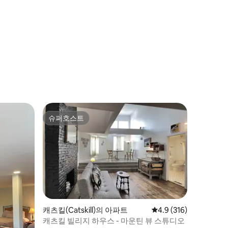
슈퍼호스트
슈퍼호스트
캐츠킬(Catskill)의 아파트
평점 4.9점(5점 만점), 
4.9 (316)
캐츠킬 빌리지 하우스 - 마운틴 뷰 스튜디오