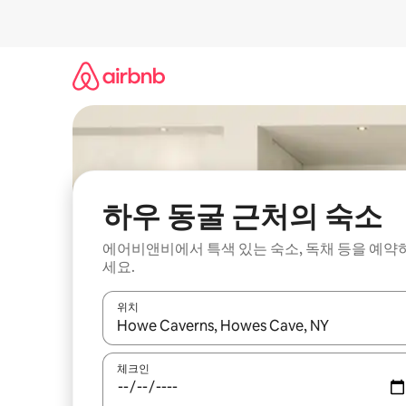
콘
텐
츠
로
바
로
가
기
하우 동굴 근처의 숙소
에어비앤비에서 특색 있는 숙소, 독채 등을 예약
세요.
위치
결과가 나오면 위·아래 화살표 키를 사용하거나 터치
체크인