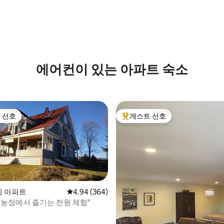
욕조 및 사우나 구비
후기 112개
에어컨이 있는 아파트 숙소
 선호
게스트 선호
스트 선호
상위 게스트 선호
y의 아파트
평점 4.94점(5점 만점), 후기 364개
4.94 (364)
 농장에서 즐기는 전원 체험"
후기 161개