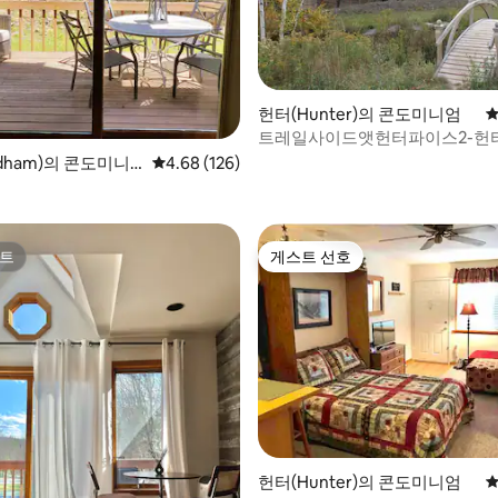
헌터(Hunter)의 콘도미니엄
평
트레일사이드앳헌터파이스2-헌
후기 112개
dham)의 콘도미니
평점 4.68점(5점 만점), 후기 126개
4.68 (126)
트
게스트 선호
트
게스트 선호
 후기 81개
헌터(Hunter)의 콘도미니엄
평