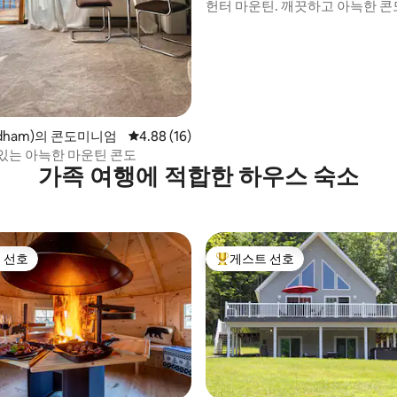
헌터 마운틴. 깨끗하고 아늑한 콘
후기*
dham)의 콘도미니엄
평점 4.88점(5점 만점), 후기 16개
4.88 (16)
있는 아늑한 마운틴 콘도
가족 여행에 적합한 하우스 숙소
 선호
게스트 선호
스트 선호
상위 게스트 선호
후기 194개