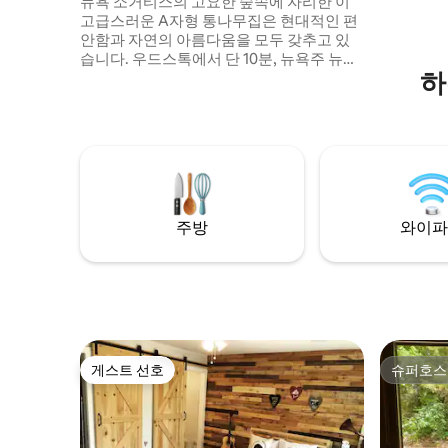
뉴욕 소거티스의 고요한 숲속에 자리한 이
고급스러운 A자형 통나무집은 현대적인 편
안함과 자연의 아름다움을 모두 갖추고 있
습니다. 우드스톡에서 단 10분, 뉴욕주 뉴욕
하
시에서 2시간 거리에 있습니다. 2에이커의
전용 부지에 위치하고 있습니다. 접근성이
용이합니다. 프리미엄 퀸사이즈 카스퍼 매
트리스, 브레빌 에스프레소 머신, 4K 프로젝
터, 파이어핏, 그릴, 시더 나무로 난로가 있
는 온수 욕조 및 사우나가 있습니다. 반려견
친화적! 캐츠킬의 하이킹, 스키, 최고의 식사
장소 근처에 있는 아늑하고 세련된 휴양지
주방
와이파
입니다. 더 많은 정보를 원하시면 저희 인스
타그램 'highwoodsaframe'을 방문하세요!
게스트 선호
슈퍼호스
게스트 선호
슈퍼호스