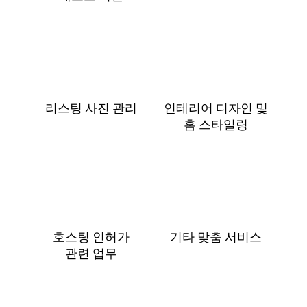
리스팅 사진 관리
인테리어 디자인 및
홈 스⁠타⁠일⁠링
호스팅 인허가
기타 맞춤 서비스
관⁠련 업⁠무