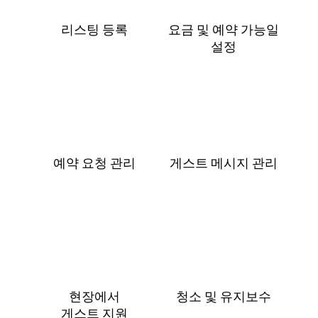
리스팅 등록
요금 및 예⁠약 가⁠능⁠일
설⁠정
예약 요청 관리
게스트 메⁠시⁠지 관⁠리
현장에서
청소 및 유지보수
게⁠스⁠트 지⁠원