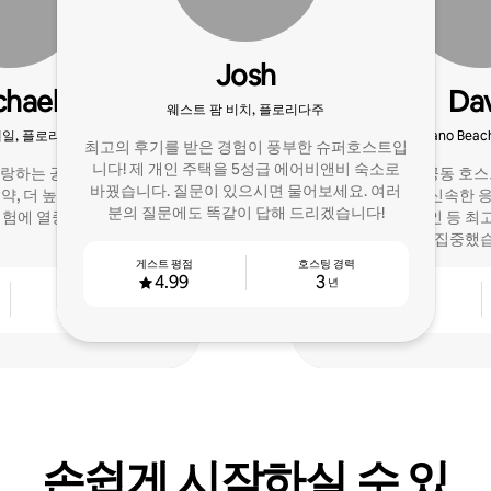
Josh
chael
Da
웨스트 팜 비치, 플로리다주
일, 플로리다주
Pompano Bea
최고의 후기를 받은 경험이 풍부한 슈퍼호스트입
니다! 제 개인 주택을 5성급 에어비앤비 숙소로
자랑하는 공동 호스트로, 별
휴가용 숙소의 공동 호스
바꿨습니다. 질문이 있으시면 물어보세요. 여러
예약, 더 높은 수입을 이끌어
륭한 후기까지, 신속한 응
분의 질문에도 똑같이 답해 드리겠습니다!
경험에 열중하고 있습니다.
비, 원활한 체크인 등 최
집중했습
게스트 평점
호스팅 경력
4.99
3
년
호스팅 경력
게스트 평점
4
4.98
년
손쉽게 시작하실 수 있