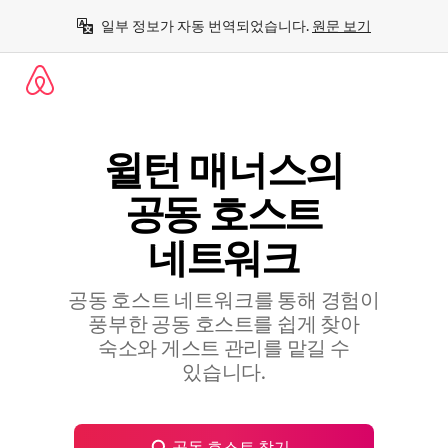
콘
일부 정보가 자동 번역되었습니다. 
원문 보기
텐
츠
로
바
로
가
기
윌턴 매너스의
공⁠동 호⁠스⁠트
네⁠트⁠워⁠크
공동 호스트 네트워크를 통해 경험이
풍부한 공⁠동 호⁠스⁠트⁠를 쉽⁠게 찾⁠아
숙⁠소⁠와 게⁠스⁠트 관⁠리⁠를 맡⁠길 수
있⁠습⁠니⁠다⁠.
공동 호스트 찾기