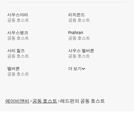
사우스야라
리치몬드
공동 호스트
공동 호스트
사우스뱅크
Prahran
공동 호스트
공동 호스트
서리 힐즈
사우스 멜버른
공동 호스트
공동 호스트
멜버른
더 보기
공동 호스트
에어비앤비
공동 호스트
레드펀의 공⁠동 호⁠스⁠트