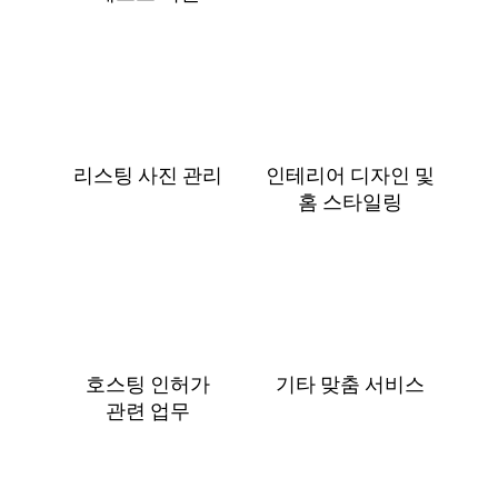
리스팅 사진 관리
인테리어 디자인 및
홈 스⁠타⁠일⁠링
호스팅 인허가
기타 맞춤 서비스
관⁠련 업⁠무