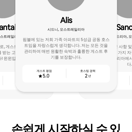
Alis
antal
Sanc
시드니, 오스트레일리아
오스트레일리아
알렉산드리아, 
핌블에 있는 저희 가족 아파트의 5성급 공동 호스
트임을 자랑스럽게 생각합니다. 저는 모든 것을
로, 게스트의 편안함을 중
마무리 손길, 기본 사항 
관리하여 매번 원활한 숙박과 훌륭한 게스트 후
를 받는 고성능 숙소를 전문
퍼호스트가 된 몇 가지 자질
기를 보장합니다.
! 윈윈입니다!
일스주 알렉산드리아에서
다.
게스트 평점
호스팅 경력
5.0
2
년
호스팅 경력
게스트 평점
14
4.88
년
손쉽게 시작하실 수 있