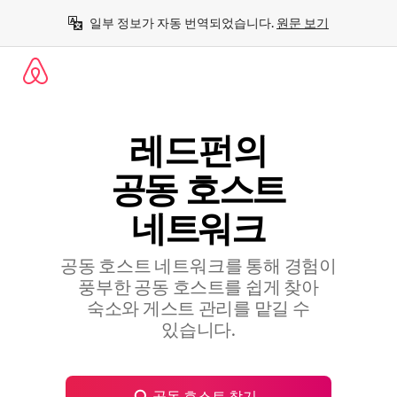
콘
일부 정보가 자동 번역되었습니다. 
원문 보기
텐
츠
로
바
로
가
기
레드펀의
공⁠동 호⁠스⁠트
네⁠트⁠워⁠크
공동 호스트 네트워크를 통해 경험이
풍부한 공⁠동 호⁠스⁠트⁠를 쉽⁠게 찾⁠아
숙⁠소⁠와 게⁠스⁠트 관⁠리⁠를 맡⁠길 수
있⁠습⁠니⁠다⁠.
공동 호스트 찾기