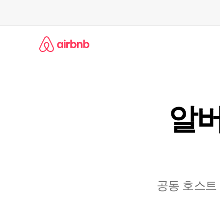
콘
텐
츠
로
바
로
가
기
알버
공동 호스트 