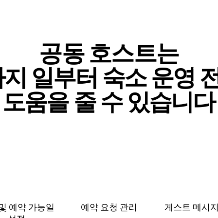
공동 호스트는
⁠지 일⁠부⁠터 숙⁠소 운⁠영 전
도⁠움⁠을 줄 수 있⁠습⁠니⁠다
및 예⁠약 가⁠능⁠일
예약 요청 관리
게스트 메⁠시⁠지