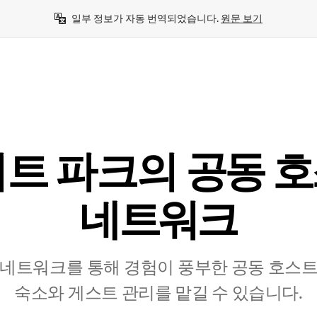
일부 정보가 자동 번역되었습니다. 
원문 보기
트 파크의 공⁠동 호⁠
네⁠트⁠워⁠크
네트워크를 통해 경험이 풍부한 공⁠동 호⁠스⁠트⁠를
숙⁠소⁠와 게⁠스⁠트 관⁠리⁠를 맡⁠길 수 있⁠습⁠니⁠다⁠.