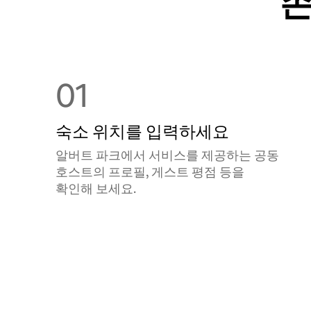
손
01
숙소 위치를 입력하세요
알버트 파크에서 서비스를 제공하는 공⁠동
호⁠스⁠트⁠의 프로필, 게스트 평점 등을
확⁠인⁠해 보⁠세⁠요⁠.