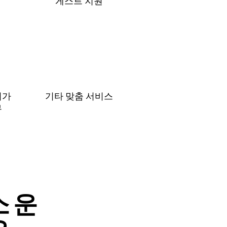
게⁠스⁠트 지⁠원
허가
기타 맞춤 서비스
무
 운