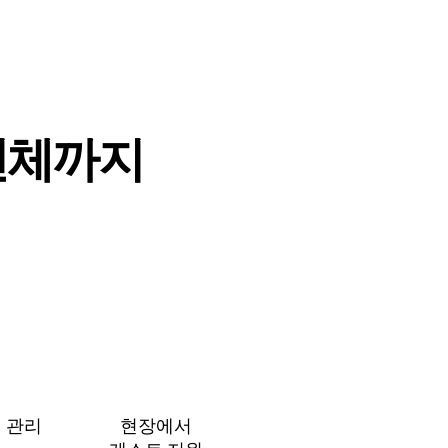
⁠체⁠까⁠지
 관⁠리
현장에서