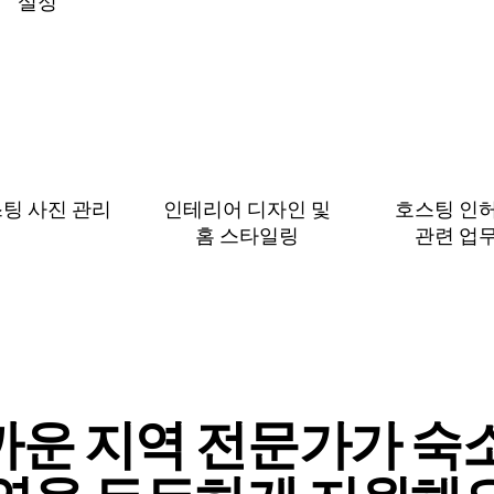
설⁠정
팅 사진 관리
인테리어 디자인 및
호스팅 인
홈 스⁠타⁠일⁠링
관⁠련 업⁠
까운 지역 전문가가 숙소