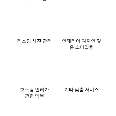
리스팅 사진 관리
인테리어 디자인 및
홈 스⁠타⁠일⁠링
호스팅 인허가
기타 맞춤 서비스
관⁠련 업⁠무