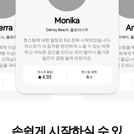
Monika
erra
An
Delray Beach, 플로리다주
든스, 플로리다주
마이애미, 
호스팅에 대한 열정은 3년 전에 시작되었습니다.
게스트가 내 집처럼 편안하게 느낄 수 있는 따뜻
00개 이상의 후기를 받은 8
저는 8년 동안 호스팅을
하고 아늑한 공간을 만드는 것이 얼마나 즐거운
00명 이상의 게스트를 호스
업무를 하며 게스트에게 
일인지 금방 알게 되었어요.
 고객님의 게스트를 위한
공하는 것을 정말 즐깁니
수입을 극대화해보세요!
기꺼이 도와드
게스트 평점
호스팅 경력
4.93
4
년
호스팅 경력
게스트 평점
8
4.78
년
손쉽게 시작하실 수 있