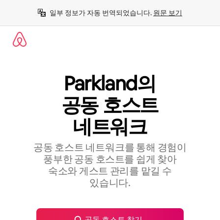
콘
일부 정보가 자동 번역되었습니다. 
원문 보기
텐
츠
로
바
로
가
기
Parkland의
공⁠동 호⁠스⁠트
네⁠트⁠워⁠크
공동 호스트 네트워크를 통해 경험이
풍부한 공⁠동 호⁠스⁠트⁠를 쉽⁠게 찾⁠아
숙⁠소⁠와 게⁠스⁠트 관⁠리⁠를 맡⁠길 수
있⁠습⁠니⁠다⁠.
공동 호스트 찾기