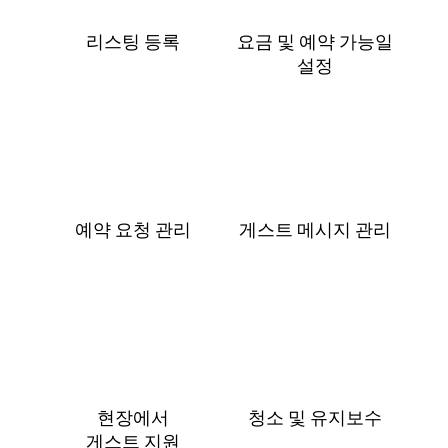
리스팅 등록
요금 및 예⁠약 가⁠능⁠일
설⁠정
예약 요청 관리
게스트 메⁠시⁠지 관⁠리
현장에서
청소 및 유지보수
게⁠스⁠트 지⁠원