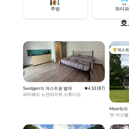
주방
와이파
호
게스트
상위 게
Swolgen의 게스트용 별채
평점 4.53점(5점 만점),
4.53 (87)
피터패드 노던라이트 스튜디오
Meerlo의
'트 카스텔