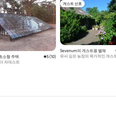
트
게스트 선호
트
게스트 선호
Sevenum의 게스트용 별채
유서 깊은 농장의 목가적인 게스
 후기 25개
 초소형 주택
평점 5점(5점 만점), 후기 10개
5 (10)
 더 자데스트