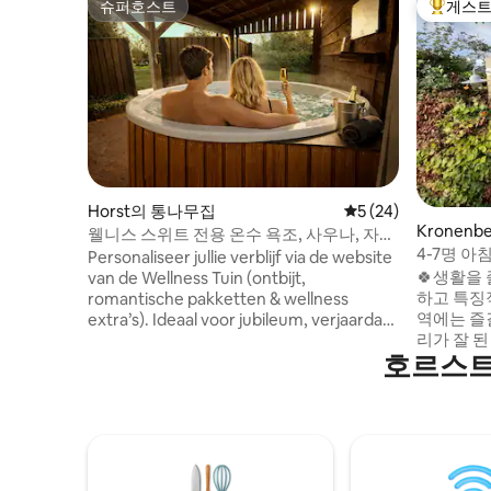
슈퍼호스트
게스트
슈퍼호스트
상위 게
Horst의 통나무집
평점 5점(5점 만점),
5 (24)
Kronenb
웰니스 스위트 전용 온수 욕조, 사우나, 자쿠
4-7명 아
지, 벽난로
Personaliseer jullie verblijf via de website
🍀생활을 
van de Wellness Tuin (ontbijt,
하고 특징
romantische pakketten & wellness
역에는 즐
extra’s). Ideaal voor jubileum, verjaardag
리가 잘 된
of huwelijksaanzoek. Luxe 2-persoons
호르스트
욕실이 있는
wellness suite met indoor jacuzzi, privé
식 포함! 현장에서 이용 가능: Vitellius*에서
hottub, privé sauna en open haard. Privé
제공하는 
tuin met buitendouche, ligbedden en
지, 가이드
massagetafel. Duo douche,
에서 최적의
thuisbioscoop met streamingdiensten,
대한 열정
gratis WiFi, parkeren en eigen entree.
❤️ * 