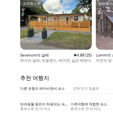
슈퍼호스트
슈퍼호스
슈퍼호스트
슈퍼호스
Sevenum의 샬레
평점 4.88점(5점 만점),
4.88 (25)
Lomm의
럭셔리 샬레, 토벌랜드, 에어컨, 넓은 베란다
자연의 방
추천 여행지
다른 유형의 에어비앤비 숙소
근처 인기 관광지
반려동물 동반이 허용되는 숙소
가족여행에 적합한 숙소
호르스트 안 더 마스
호르스트 안 더 마스