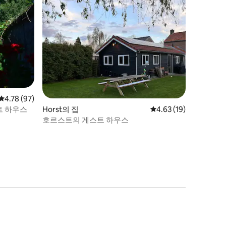
평점 4.78점(5점 만점), 후기 97개
4.78 (97)
트 하우스
Horst의 집
평점 4.63점(5점 만점),
4.63 (19)
호르스트의 게스트 하우스