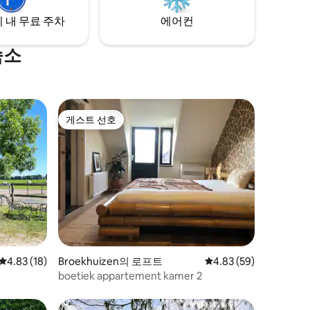
 내 무료 주차
에어컨
숙소
게스트 선호
게스트 선호
평점 4.83점(5점 만점), 후기 18개
4.83 (18)
Broekhuizen의 로프트
평점 4.83점(5점 만점),
4.83 (59)
boetiek appartement kamer 2