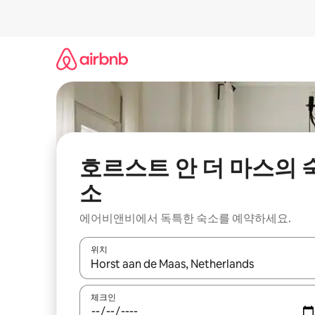
콘
텐
츠
로
바
로
가
기
호르스트 안 더 마스의 
소
에어비앤비에서 독특한 숙소를 예약하세요.
위치
결과가 나오면 위·아래 화살표 키를 사용하거나 터치
체크인