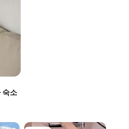
 숙소
Ysselst