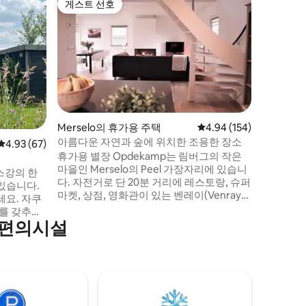
게스트 선호
게스트 
게스트 선호
게스트 
필하우스 
B&B Pe
며, 자연
한 곳에 
실 3개, 
든 것에서
입니다. 
함께. 하이킹을 가고 싶으신가요? 조용히 일
하고 싶으
Merselo의 휴가용 주택
평점 4.94점(5점 만점), 
4.94 (154)
시나요? 
아름다운 자연과 숲에 위치한 조용한 장소
평점 4.93점(5점 만점), 후기 67개
4.93 (67)
즐기고 느
휴가용 별장 Opdekamp는 림버그의 작은
마을인 Merselo의 Peel 가장자리에 있습니
스강의 한
다. 자전거로 단 20분 거리에 레스토랑, 슈퍼
있습니다.
마켓, 상점, 영화관이 있는 벤레이(Venray)
세요. 자쿠
중심가가 있습니다. 평화와 공간을 찾고 계
스를 갖추고
신가요? 그렇다면 오프데캄프 휴가 별장은
 편의시설
원을 즐길
완벽한 선택입니다. 이 아파트는 끝없이 산
한 공간입니
책, 자전거, 산악 자전거 및 승마를 즐길 수
 계단을 통
있는 숲 가장자리에 있습니다. 휴가용 별장
 수면 로프
Opdekamp는 2인용입니다. (최대 4인)
어려운 사람
, NP 마