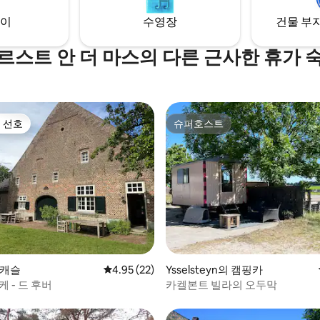
이
수영장
건물 부지
르스트 안 더 마스의 다른 근사한 휴가 
 선호
슈퍼호스트
스트 선호
슈퍼호스트
 후기 87개
 캐슬
평점 4.95점(5점 만점), 후기 22개
4.95 (22)
Ysselsteyn의 캠핑카
케 - 드 후버
카켈본트 빌라의 오두막