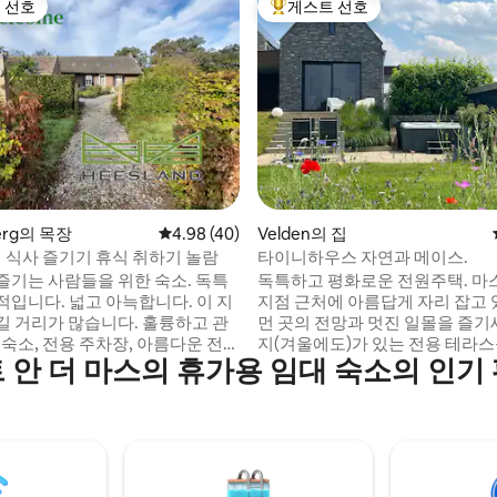
 선호
게스트 선호
스트 선호
상위 게스트 선호
 후기 24개
erg의 목장
평점 4.98점(5점 만점), 후기 40개
4.98 (40)
Velden의 집
침 식사 즐기기 휴식 취하기 놀람
타이니하우스 자연과 메이스.
즐기는 사람들을 위한 숙소. 독특
독특하고 평화로운 전원주택. 마
적입니다. 넓고 아늑합니다. 이 지
지점 근처에 아름답게 자리 잡고 
길 거리가 많습니다. 훌륭하고 관
먼 곳의 전망과 멋진 일몰을 즐기
 숙소, 전용 주차장, 아름다운 전용
지(겨울에도)가 있는 전용 테라
 안 더 마스의 휴가용 임대 숙소의 인기
 객실. 넓은 정원, 수영 연못. 조
있으며, 아름다운 연못이 있는 정
수 있습니다. 성인 2명에게 적합
맛있는 저녁 식사, 온수 욕조 패키
다. 전용 욕실, 간이 주방, 나선형
 명상, 트러플 의식 등. 숙소 주소
해 접근 가능한 더블 침대가 있는
 즐거움, 애정, 전문성, 음식에
트. (이동성이 떨어지거나 걷기 
을 한데 모을 수 있는 방법입니다.
들에게 적합하지 않음). 펜로/아르센
저녁 식사는 미리 예약해 주세요!
스뒤이엔에서 가깝습니다.