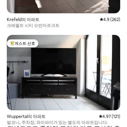
Krefeld의 아파트
평점 4.9점(5점
4.9 (262)
크레펠트 시티 슈반마르크트
게스트 선호
상위 게스트 선호
Wuppertal의 아파트
평점 4.97점(5
4.97 (121)
발코니, 주차장, 와이파이가 있는 별도의 아파트입니다.