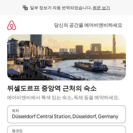
콘
일부 정보가 자동 번역되었습니다. 
원문 보기
텐
츠
로
당신의 공간을 에어비앤비하세요
바
로
가
기
뒤셀도르프 중앙역 근처의 숙소
에어비앤비에서 특색 있는 숙소, 독채 등을 예약하세요.
위치
결과가 나오면 위·아래 화살표 키를 사용하거나 터치 또는 스와이프
체크인