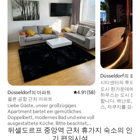
Düsseldorf의 로
시티센터의 루프탑 
도시 한가운데에 위
Düsseldorf의 아파트
평점 4.91점(5점 만점), 후기 58
4.91 (58)
하우스는 도시 생활
쾰른 공항 근처 아파트
합니다. 벽난로, 홈
Liebe Gäste, unser großzügiges
스, 자쿠지를 갖춘 
Apartment bietet ein gemütliches
가 여러분을 기다리고 있
Doppelbett, modernes Bad und eine voll
역은 불과 500m 
ausgestattete Küche. Bitte beachtet,
알레와 구시가지까지
뒤셀도르프 중앙역 근처 휴가지 숙소의 인
dass wir uns im 4. Stock befinden, mit
할 수 있습니다. 
Aufzug. Genießt die Zeit auf unserer
도 조용하고 쾌적합니다. 침실에
기 편의시설