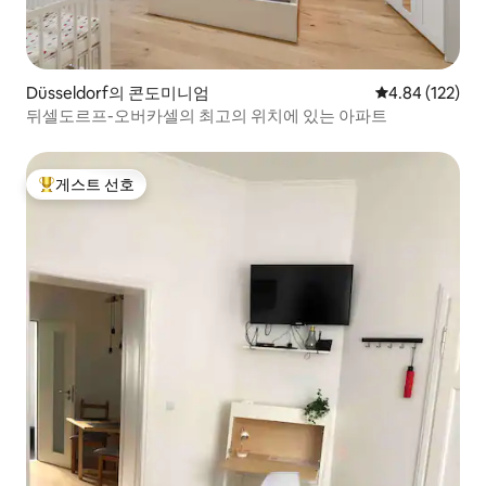
Düsseldorf의 콘도미니엄
평점 4.84점(5점
4.84 (122)
뒤셀도르프-오버카셀의 최고의 위치에 있는 아파트
게스트 선호
상위 게스트 선호