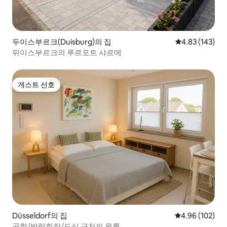
두이스부르크(Duisburg)의 집
평점 4.83점(5점
4.83 (143)
뒤이스부르크의 루르포트 샤르메
게스트 선호
게스트 선호
Düsseldorf의 집
평점 4.96점(5점
4.96 (102)
공항/박람회장/도심 근처의 원룸