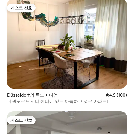
게스트 선호
게스트 선호
Düsseldorf의 콘도미니엄
평점 4.9점(5점
4.9 (100)
뒤셀도르프 시티 센터에 있는 아늑하고 넓은 아파트!
게스트 선호
게스트 선호