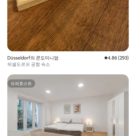
Düsseldorf의 콘도미니엄
평점 4.86점(5점
4.86 (293)
뒤셀도르프 공항 숙소
슈퍼호스트
슈퍼호스트