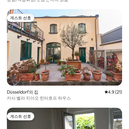
게스트 선호
게스트 선호
Düsseldorf의 집
평점 4.9점(5
4.9 (21)
카사 벨라 치아오 힌터호프 하우스
게스트 선호
게스트 선호