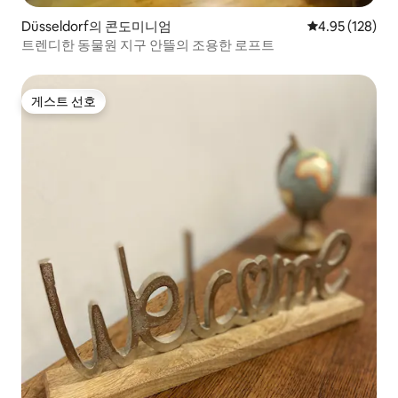
Düsseldorf의 콘도미니엄
평점 4.95점(5점
4.95 (128)
트렌디한 동물원 지구 안뜰의 조용한 로프트
게스트 선호
게스트 선호