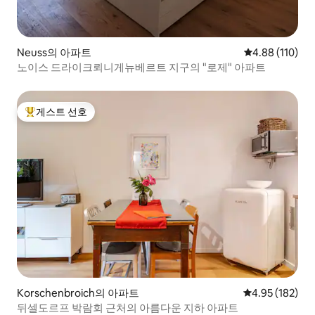
Neuss의 아파트
평점 4.88점(5
4.88 (110)
노이스 드라이크뢰니게뉴베르트 지구의 "로제" 아파트
게스트 선호
상위 게스트 선호
Korschenbroich의 아파트
평점 4.95점(5점
4.95 (182)
뒤셀도르프 박람회 근처의 아름다운 지하 아파트