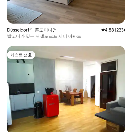
Düsseldorf의 콘도미니엄
평점 4.88점(5점
4.88 (223)
발코니가 있는 뒤셀도르프 시티 아파트
게스트 선호
게스트 선호