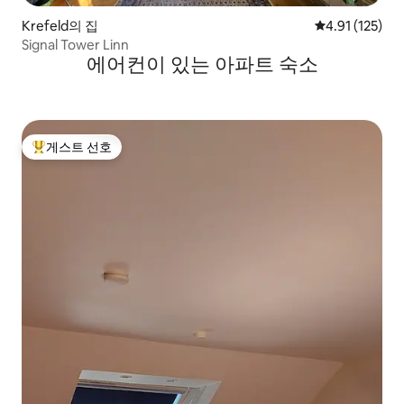
Krefeld의 집
평점 4.91점(5
4.91 (125)
Signal Tower Linn
에어컨이 있는 아파트 숙소
게스트 선호
상위 게스트 선호