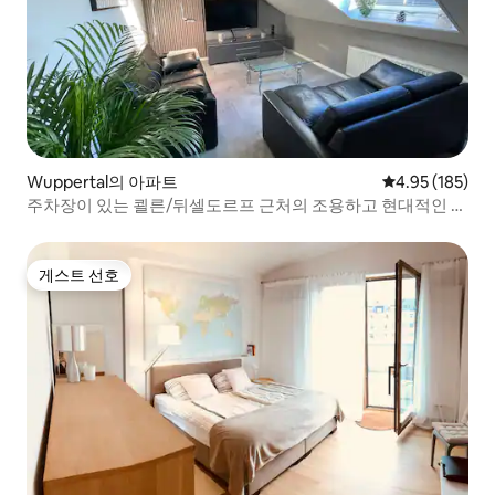
Wuppertal의 아파트
평점 4.95점(5점
4.95 (185)
주차장이 있는 쾰른/뒤셀도르프 근처의 조용하고 현대적인 숙
소
게스트 선호
게스트 선호