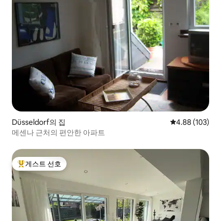
Düsseldorf의 집
평점 4.88점(5점
4.88 (103)
메센나 근처의 편안한 아파트
게스트 선호
상위 게스트 선호