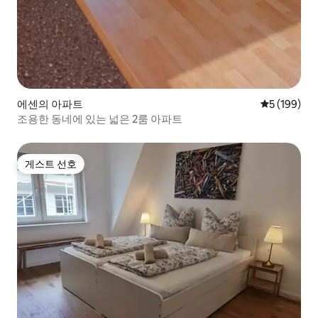
에센의 아파트
평점 5점(5점
5 (199)
조용한 동네에 있는 넓은 2룸 아파트
게스트 선호
게스트 선호