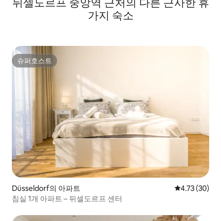
뒤셀도르프 중앙역 근처의 다른 근사한 휴
가지 숙소
슈퍼호스트
슈퍼호스트
Düsseldorf의 아파트
평점 4.73점(5
4.73 (30)
침실 1개 아파트 – 뒤셀도르프 센터