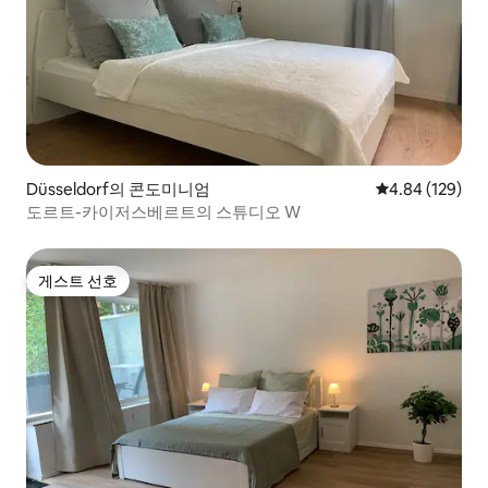
Düsseldorf의 콘도미니엄
평점 4.84점(5점
4.84 (129)
도르트-카이저스베르트의 스튜디오 W
게스트 선호
게스트 선호