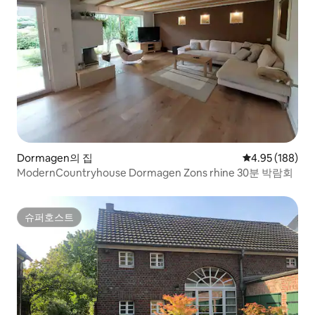
Dormagen의 집
평점 4.95점(5점
4.95 (188)
ModernCountryhouse Dormagen Zons rhine 30분 박람회
슈퍼호스트
슈퍼호스트