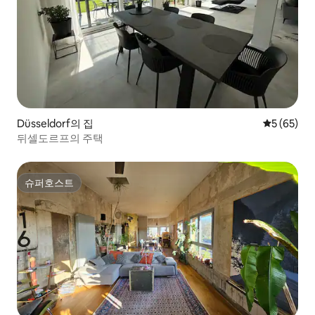
Düsseldorf의 집
평점 5점(5
5 (65)
뒤셀도르프의 주택
슈퍼호스트
슈퍼호스트