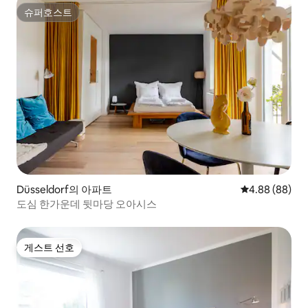
슈퍼호스트
슈퍼호스트
Düsseldorf의 아파트
평점 4.88점(5
4.88 (88)
도심 한가운데 뒷마당 오아시스
게스트 선호
게스트 선호