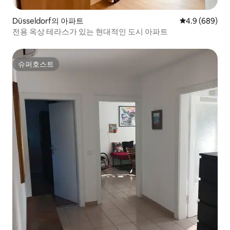
Düsseldorf의 아파트
평점 4.9점(5점
4.9 (689)
전용 옥상 테라스가 있는 현대적인 도시 아파트
슈퍼호스트
슈퍼호스트