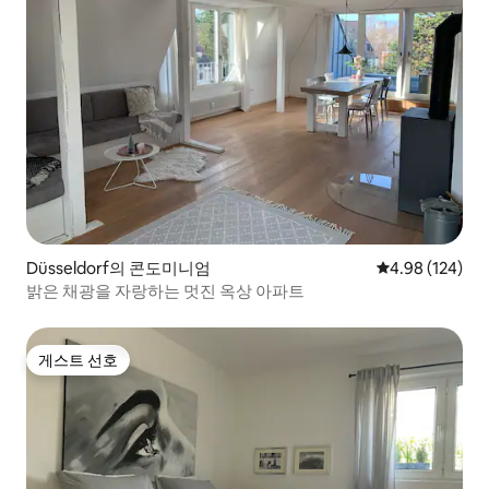
Düsseldorf의 콘도미니엄
평점 4.98점(5점
4.98 (124)
밝은 채광을 자랑하는 멋진 옥상 아파트
게스트 선호
게스트 선호