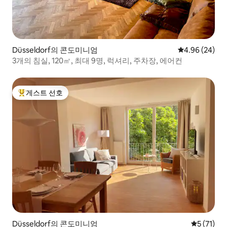
Düsseldorf의 콘도미니엄
평점 4.96점(5
4.96 (24)
3개의 침실, 120㎡, 최대 9명, 럭셔리, 주차장, 에어컨
게스트 선호
상위 게스트 선호
Düsseldorf의 콘도미니엄
평점 5점(5
5 (71)