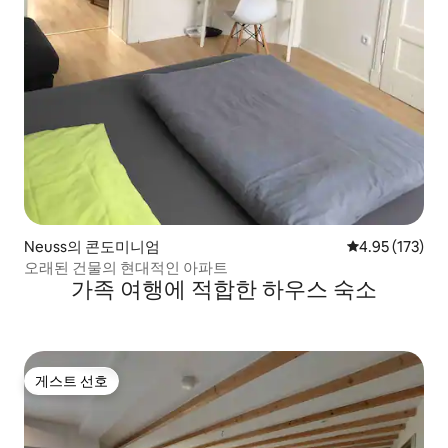
Neuss의 콘도미니엄
평점 4.95점(5
4.95 (173)
오래된 건물의 현대적인 아파트
가족 여행에 적합한 하우스 숙소
게스트 선호
게스트 선호