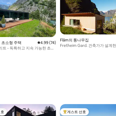
Flåm의 통나무집
d의 초소형 주택
평점 4.99점(5점 만점), 후기 74개
4.99 (74)
Fretheim Gard. 건축가가 설계
리트 - 독특하고 지속 가능한 초소
 후기 40개
선호
게스트 선호
선호
상위 게스트 선호