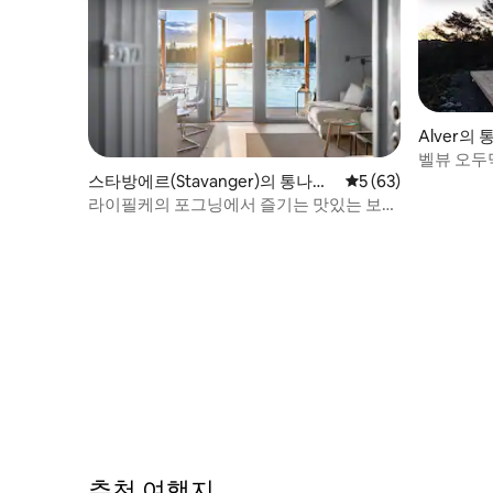
Alver의
벨뷰 오두
스타방에르(Stavanger)의 통나무
평점 5점(5점 만점),
5 (63)
집
라이필케의 포그닝에서 즐기는 맛있는 보트
하우스
추천 여행지