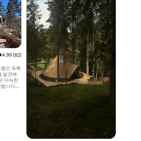
뛰어난 전
만적이며
임대할 수
작은 전원
있지만, 
우그의 메
을 이용할
난 전망을
고 원시적
평점 4.99점(5점 만점), 후기 82개
4.99 (82)
대할 수 
작은 오두
화장실, 
맞춤인 독특
을 발견해
은 아늑한
합합니다.
편안한 침대
 전용 테라
름다운 자
실내용 게
, 장작, 침
포함되어 있