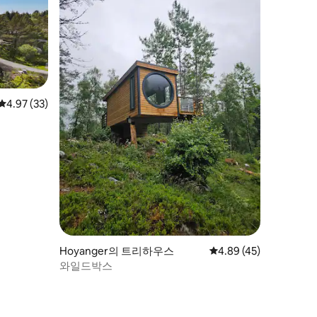
평점 4.97점(5점 만점), 후기 33개
4.97 (33)
Hoyanger의 트리하우스
평점 4.89점(5점 만점),
4.89 (45)
와일드박스