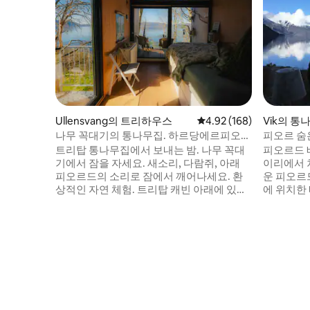
Ullensvang의 트리하우스
평점 4.92점(5점 만점), 
4.92 (168)
Vik의 통
나무 꼭대기의 통나무집. 하르당에르피오르
피오르 숨
근처의 숲속 보석!
트리탑 통나무집에서 보내는 밤. 나무 꼭대
피오르드 
기에서 잠을 자세요. 새소리, 다람쥐, 아래
이리에서 
피오르드의 소리로 잠에서 깨어나세요. 환
운 피오르
상적인 자연 체험. 트리탑 캐빈 아래에 있는
에 위치한
하르당에르피오르까지 도보로 가까운 거리
기에 좋습니다. 빅은 세계문
에 있습니다. 2명 이상인 경우, 5인용 Fjord
네스코)에 
PANORAMAcabin도 마련되어 있습니다.
오르에서 낚시, 휴
이곳에서는 숲이나 삼렌, 호그스바르덴, 쿨
플롬(1시간 
투르스티엔 이 헤란드와 같은 지역 봉우리
달 빙하, 
에 하이킹을 즐길 수 있습니다. 또한
스트랜드(1
Dronningstien, Vøringsfossen,
순드(5시
Bondhusvannet, Trolltunga는 Hardanger
세요(Vika
Fjordtun에서 당일 여행입니다!
다. 독일어