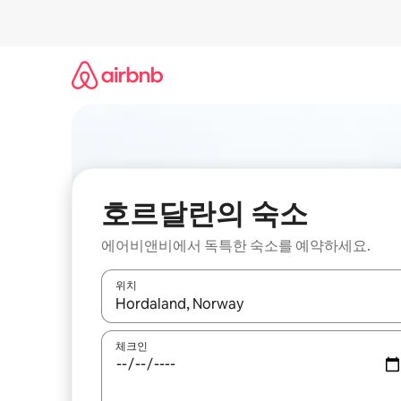
콘
텐
츠
로
바
로
가
기
호르달란의 숙소
에어비앤비에서 독특한 숙소를 예약하세요.
위치
결과가 나오면 위·아래 화살표 키를 사용하거나 터치
체크인