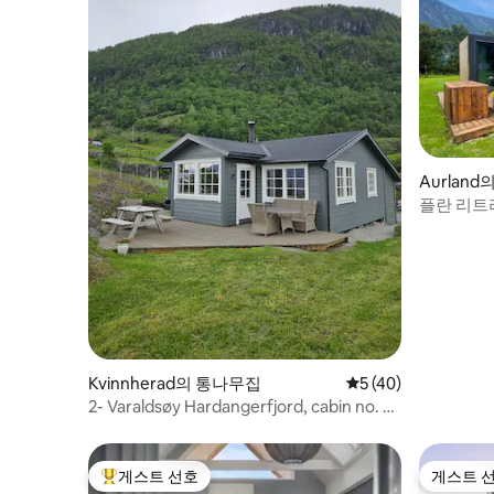
Aurlan
플란 리트
형 주택
Kvinnherad의 통나무집
평점 5점(5점 만점),
5 (40)
2- Varaldsøy Hardangerfjord, cabin no. 2
with boat
게스트 선호
게스트 
상위 게스트 선호
게스트 