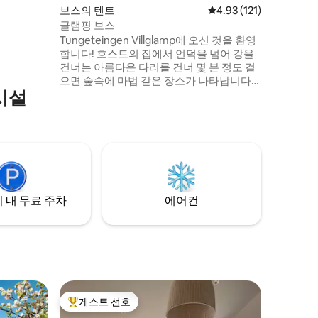
보스의 텐트
평점 4.93점(5점 만점),
4.93 (121)
글램핑 보스
Tungeteingen Villglamp에 오신 것을 환영
합니다! 호스트의 집에서 언덕을 넘어 강을
건너는 아름다운 다리를 건너 몇 분 정도 걸
으면 숲속에 마법 같은 장소가 나타납니다.
시설
그곳에서 어깨를 내려놓고 강의 소리를 즐
기며 번거로움에서 벗어날 수 있습니다. 좋
은 편안한 침대 (더블 침대 1개, 싱글 침대 1
개 및 추가 침대 1개 설치 가능), 부드러운 따
뜻한 이불과 베개, 양가죽과 장작 난로. 상쾌
한 목욕이 필요하시면 캠프 옆으로 흐르는
강의 여러 웅덩이에서 즐기실 수 있습니다.
 내 무료 주차
에어컨
게스트 선호
상위 게스트 선호