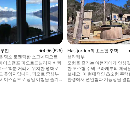
후기 168개
나무집
평점 4.96점(5점 만점), 후기 526개
4.96 (526)
Masfjorden의 초소형 주택
은 명소 로맨틱한 소그네피오르
브라케부
베이스캠프 피오르드빌리지 비쾨
모험을 즐기는 여행자에게 안성
차로 10분 거리에 위치한 평화로
한 초소형 주택 브라케부의 매력
드 휴양지입니다. 피오르 중심부
보세요. 이 현대적인 초소형 주택
 베이스캠프로 당일 여행을 즐기
환경에서 편안함과 기능성을 결
화유산 목록(유
밝은 거실, 시설이 완비된 주방, 
등재되어 있습니다. 연락 끊기: 피
가 있어 숙면을 취할 수 있습니다.
식, 성찰. 베르겐(3시간),
스에서 모닝 커피를 즐기거나 아
35분), 보스(1시간 30분), 요스테
연 속에서 산책을 즐기세요. 온수 욕조, SUP
구드방엔, 가이랑에르(4시간), 발레
보드 2개, 낚싯대, 카누, 야외 및 
시간), 피에를란드(1시간), 올레
임, 전기차 충전기, 정원 가구, 화로
간)에서 가깝습니다. 산을 방문하
구, 수건 +++ 모든 것이 요금에 
fjellet 0.5h). 커플에게 적합합니
습니다 :)
/영어 구사.