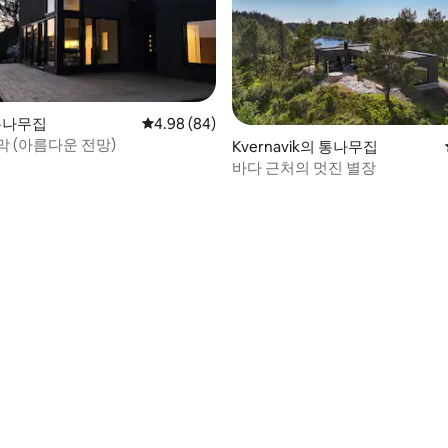
 통나무집
평점 4.98점(5점 만점), 후기 84개
4.98 (84)
막 (아름다운 전망)
Kvernavik의 통나무집
 후기 63개
바다 근처의 멋진 별장