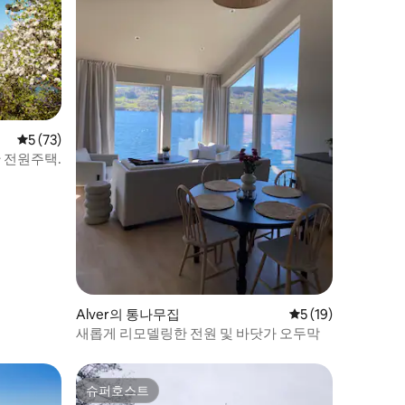
평점 5점(5점 만점), 후기 73개
5 (73)
한 전원주택.
Alver의 통나무집
평점 5점(5점 만점),
5 (19)
새롭게 리모델링한 전원 및 바닷가 오두막
슈퍼호스트
슈퍼호스트