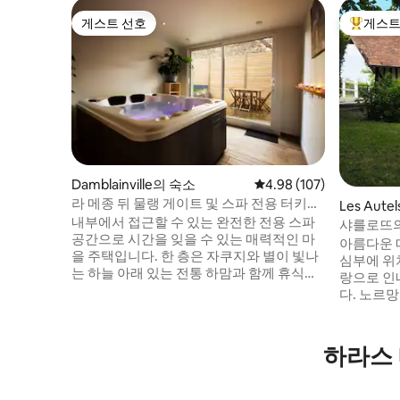
게스트 선호
게스트
게스트 선호
상위 게
Damblainville의 숙소
평점 4.98점(5점 만점), 
4.98 (107)
라 메종 뒤 물랭 게이트 및 스파 전용 터키식
Les Autel
목욕탕
내부에서 접근할 수 있는 완전한 전용 스파
샤를로뜨의 
공간으로 시간을 잊을 수 있는 매력적인 마
아름다운 
을 주택입니다. 한 층은 자쿠지와 별이 빛나
심부에 위
는 하늘 아래 있는 전통 하맘과 함께 휴식을
랑으로 인
취할 수 있습니다. 블루투스 시스템이 내장
다. 노르
되어 있어 촛불 아래에서 플레이리스트를
형의 뛰어
즐길 수 있습니다. 신선한 분쇄 커피나 낭만
원 한가운
적인 식사를 위한 주방 시설이 갖춰져 있습
은 아름다
하라스 
니다. TV가 연결된 거실 공간. 침실에는 160
게 평화와
개의 침대와 욕조가 있습니다. 환영 트레이
한 평화의 안식처... 
와 양초가 여러분을 기다리고 있을 것입니
사과 나무