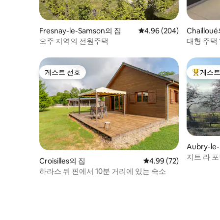
Fresnay-le-Samson의 집
평점 4.96점(5점 만점), 
4.96 (204)
Chaillou
오주 지역의 전원주택
대형 주택 1
• 와이파
게스트 선호
게스트
게스트 선호
상위 게
Aubry-le
지트 라 
Croisilles의 집
평점 4.99점(5점 만점),
4.99 (72)
하라스 뒤 핀에서 10분 거리에 있는 숙소