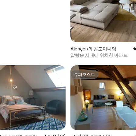
, 후기 4개
Alençon의 콘도미니엄
평
알랑송 시내에 위치한 아파트
슈퍼호스트
슈퍼호스트