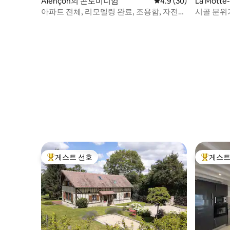
Alençon의 콘도미니엄
평점 4.9점(5점 만점),
4.9 (30)
La Mott
니엄
아파트 전체, 리모델링 완료, 조용함, 자전거
시골 분위
타는 사람 환영
게스트 선호
게스트
상위 게스트 선호
상위 게