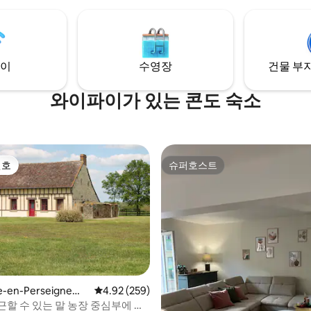
함을 즐길 수 있습니다.
있습니다.
이
수영장
건물 부지
와이파이가 있는 콘도 숙소
선호
슈퍼호스트
선호
슈퍼호스트
ve-en-Perseigne의
평점 4.92점(5점 만점), 후기 259개
4.92 (259)
엄
근할 수 있는 말 농장 중심부에 위