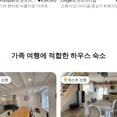
 후기 30개
e-Fouquet의 콘도미
평점 4.84점(5점 만점), 후기 43개
4.84 (43)
L'Aigle의 콘도미니엄
기의 완비된 아름다운 아파트.
스튜디오/ 아이글 중심가 # 레지
린
가족 여행에 적합한 하우스 숙소
 선호
게스트 선호
스트 선호
상위 게스트 선호