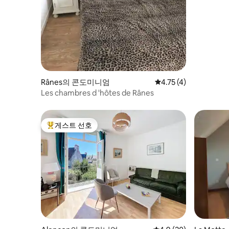
치한 숙소
Rânes의 콘도미니엄
평점 4.75점(5점 만점)
4.75 (4)
Les chambres d 'hôtes de Rânes
게스트 선호
상위 게스트 선호