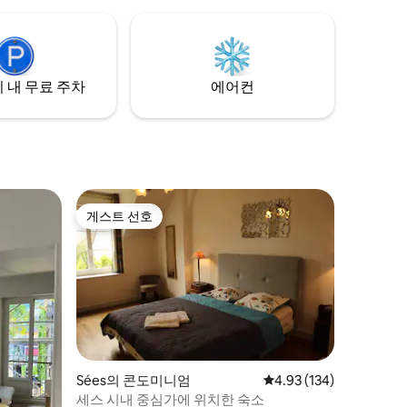
연못은 무엇보다도 작은 평화의 안식처로,
이 목가적인✨ 분위기에서 평화롭고 고요한
시간을 즐길 수 있습니다🌸. 라에티티아
 내 무료 주차
에어컨
게스트 선호
게스트 선호
Sées의 콘도미니엄
평점 4.93점(5점 만점), 
4.93 (134)
세스 시내 중심가에 위치한 숙소