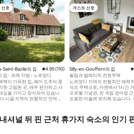
 선호
게스트 선호
스트 선호
게스트 선호
후기 107개
s-Saint-Bazile의 집
평점 4.95점(5점 만점), 후기 110개
4.95 (110)
Silly-en-Gouffern의 집
평
집 - 포에 지방 - 노르망디
필립과 발레리의 전원주택
매력이 가득한 집, 페이 도주의 중
노르망디 지역의 전형적인 매력
치한 고립된 곳, 매우 편안하고 사
석조 주택으로, 카엔에서 1시간 
내심을 가지고 장식되어 있습니
오르멜 기념관, 핀 국립 경마장 
망디 시골 지역의 전형적인 언덕 지
조용한 마을에 위치해 있습니다. 주방에는
난 파노라마를 즐길 수 있으며, 초
오븐, 전자레인지, 커피 머신, 주
데와 숲 가장자리에 위치한 이곳
터 등이 갖춰져 있습니다. 숙소에
운 곳입니다. 이 풍경은 여러분에
이 연결 및 텔레비전이 갖춰져 있습
내셔널 뒤 핀 근처 휴가지 숙소의 인기
 평온을 가져다 줄 것입니다. 진정
실의 침대는 160cm x 200cm이
여름에는 정원의 장미와
침대는 거실에 있는 140cm 소파
의 향기를 즐기고 겨울에는 벽난
다. 남향 테라스가 있는 작은 정원