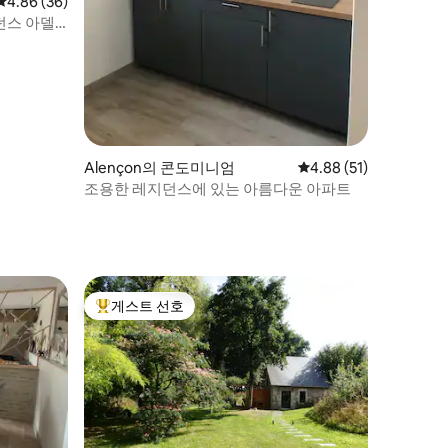
평점 4.86점(5점 만점), 후기 36개
4.86 (36)
던스 아델
Alençon의 콘도미니엄
평점 4.88점(5점 만점),
4.88 (51)
조용한 레지던스에 있는 아름다운 아파트
게스트 선호
상위 게스트 선호