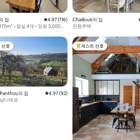
후기 204개
é의 집
평점 4.97점(5점 만점), 후기 116개
4.97 (116)
Chailloué의 집
70m² • 침실 4개 • 정원 3,000m²
전원주택
이
 선호
게스트 선호
스트 선호
상위 게스트 선호
-Panthou의 집
평점 4.97점(5점 만점), 후기 92개
4.97 (92)
포냥디에르
 후기 72개