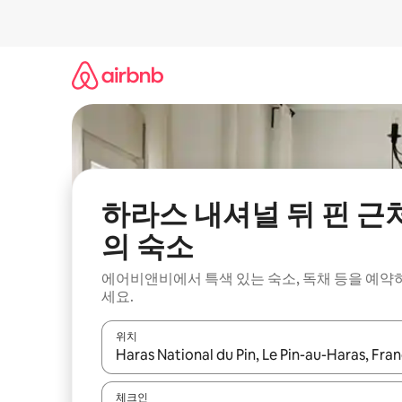
콘
텐
츠
로
바
로
가
기
하라스 내셔널 뒤 핀 근
의 숙소
에어비앤비에서 특색 있는 숙소, 독채 등을 예약
세요.
위치
결과가 나오면 위·아래 화살표 키를 사용하거나 터치
체크인