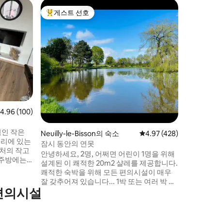
La Fresn
게스트 선호
게스트
상위 게스트 선호
상위 게
야외 사우
주택
쿠드레이
에 위치한
택입니다.
네에 위치
버링이 혼
다. 완전
중심에 있
가 끝없이
휴식을 위
점 4.96점(5점 만점), 후기 100개
4.96 (100)
인 테라스
전기차 충
적인 작은
Neuilly-le-Bisson의 숙소
평점 4.97점(5점 만점), 
4.97 (428)
거리에 있는
잠시 동안의 연못
근처의 작고
안녕하세요, 2명, 어쩌면 어린이 1명을 위해
설계된 이 쾌적한 20m2 샬레를 제공합니다.
전자, 토스
쾌적한 숙박을 위해 모든 편의시설이 매우
는 와이파
잘 갖추어져 있습니다... 1박 또는 여러 박 중
니다. 침
 편의시설
선택하세요! 저희는 알렌콘에서 10분 거리
며 두 번째
에 있는 오르네, 에세 서킷에서 가까운 곳, 알
 베드입니
프 망셀에서 25분 거리에 있습니다. 잠시의
을 즐길 수