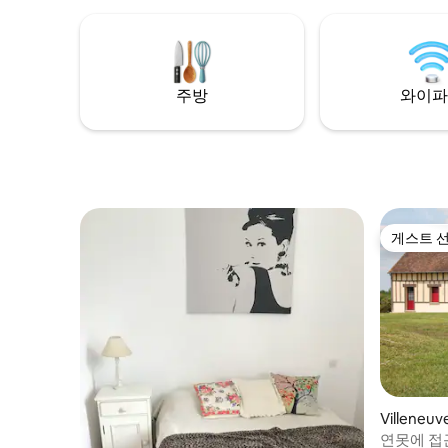
다
로의 따뜻
주방
와이파
게스트 
게스트 
Villeneu
콘도미니
연못에 접