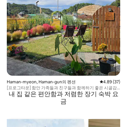
Haman-myeon, Haman-gun의 펜션
평점 4.89점(5
4.89 (37)
[프로그타운] 함안 가족들과 친구들과 함께하기 좋은 시골감
내 집 같은 편안함과 저렴한 장기 숙박 요
성숙소A
금