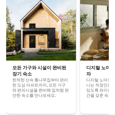
모든 가구와 시설이 완비된
디지털 노마드
장기 숙소
자
한적한 산속 통나무집부터 편리
디지털 노마드나
한 도심 아파트까지, 모든 가구
니는 직장인들이
와 편의시설을 완비해 집처럼 편
있도록 와이파이
안한 숙소를 만나보세요.
간을 갖춘 숙소