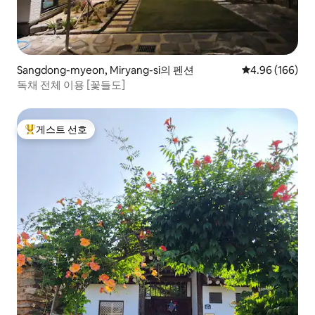
Sangdong-myeon, Miryang-si의 펜션
평점 4.96점(5점
4.96 (166)
독채 전체 이용 [꽃들도]
게스트 선호
상위 게스트 선호