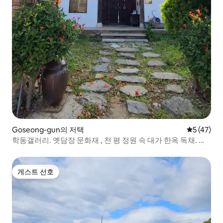
Goseong-gun의 저택
평점 5점(5
5 (47)
학동갤러리. 옛담장 문화재 , 천 평 정원 속 대가 한옥 독채. 모
던하고 청결한 실내
게스트 선호
게스트 선호