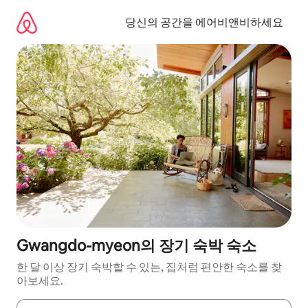
콘
텐
당신의 공간을 에어비앤비하세요
츠
로
바
로
가
기
Gwangdo-myeon의 장기 숙박 숙소
한 달 이상 장기 숙박할 수 있는, 집처럼 편안한 숙소를 찾
아보세요.