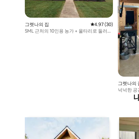
그렛나의 집
평점 4.97점(5점 만점),
4.97 (30)
SML 근처의 10인용 농가 + 울타리로 둘러싸
인 뒷마당
그렛나의 
넉넉한 공