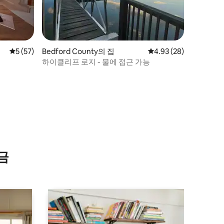
평점 5점(5점 만점), 후기 57개
5 (57)
Bedford County의 집
평점 4.93점(5점 만점),
4.93 (28)
하이클리프 로지 - 물에 접근 가능
금