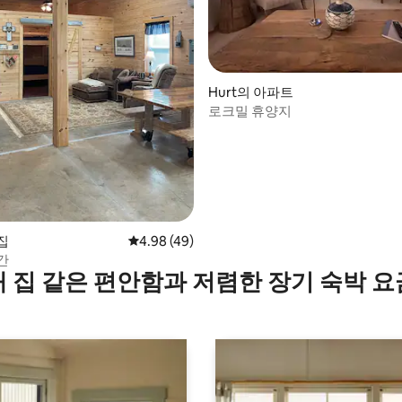
 후기 30개
Hurt의 아파트
로크밀 휴양지
집
평점 4.98점(5점 만점), 후기 49개
4.98 (49)
간
내 집 같은 편안함과 저렴한 장기 숙박 요