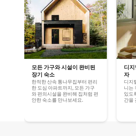
모든 가구와 시설이 완비된
디지
장기 숙소
자
한적한 산속 통나무집부터 편리
디지털
한 도심 아파트까지, 모든 가구
니는 
와 편의시설을 완비해 집처럼 편
있도록
안한 숙소를 만나보세요.
간을 