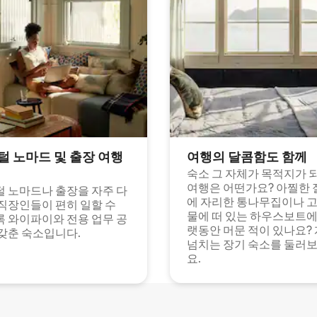
털 노마드 및 출장 여행
여행의 달콤함도 함께
숙소 그 자체가 목적지가 
여행은 어떤가요? 아찔한 
 노마드나 출장을 자주 다
에 자리한 통나무집이나 
직장인들이 편히 일할 수
물에 떠 있는 하우스보트에
 와이파이와 전용 업무 공
랫동안 머문 적이 있나요?
갖춘 숙소입니다.
넘치는 장기 숙소를 둘러
요.