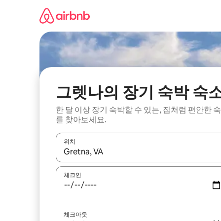
콘
텐
츠
로
바
로
가
기
그렛나의 장기 숙박 숙
한 달 이상 장기 숙박할 수 있는, 집처럼 편안한 
를 찾아보세요.
위치
결과가 나오면 위·아래 화살표 키를 사용하거나 터치
체크인
체크아웃