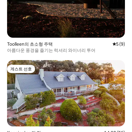
Toolleen의 초소형 주택
평점 5점(
5 (9)
아름다운 풍경을 즐기는 럭셔리 와이너리 투어
게스트 선호
게스트 선호