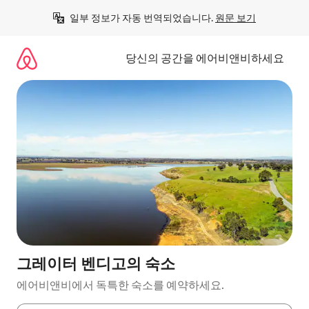
콘
일부 정보가 자동 번역되었습니다. 
원문 보기
텐
츠
로
당신의 공간을 에어비앤비하세요
바
로
가
기
그레이터 벤디고의 숙소
에어비앤비에서 독특한 숙소를 예약하세요.