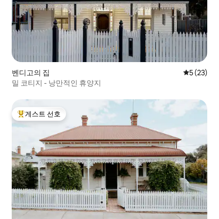
벤디고의 집
평점 5점(5
5 (23)
밀 코티지 - 낭만적인 휴양지
게스트 선호
상위 게스트 선호