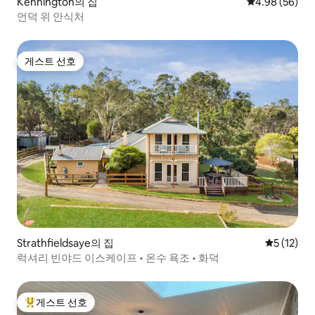
Kennington의 집
평점 4.98점(5
4.98 (56)
언덕 위 안식처
게스트 선호
게스트 선호
Strathfieldsaye의 집
평점 5점(5
5 (12)
럭셔리 빈야드 이스케이프 • 온수 욕조 • 화덕
게스트 선호
상위 게스트 선호