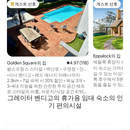
게스트 선호
게스트 선호
상위 게스트 선호
게스트 선호
Eppalock의 집
에팔록 휴양지 숙소
Golden Square의 집
평점 4.97점(5점 만점), 후기 118
4.97 (118)
이 숙소는 가까운 
팜스프링스 스타일 • 벽난로 • 수영장 • 안전
길 수 있는 이상적인 
한 주차장
•이너 벤디고 • 레드 에너지 아레나까지
록 호수에서 5분 거
2.3km • 7일 숙박 시 20% 할인 • 욕실 3개 •
동을 즐길 수 있습니다. 히스코트 파
3~4대 차량을 위한 안전한 주차 공간 레트
크웨이는 15분 거
로 스타일의 바룸, 라운지/식당 공간 4개(수
싱 애호가에게 좋은 장소
그레이터 벤디고의 휴가용 임대 숙소의 인
영장이 내려다보이는 공간 2개), 욕실 3개가
액스데일 골프 클럽
있는 베서 블록 캘리포니아 스타일의 대형
기 편의시설
열렬한 골퍼를 위한
주택. 라운지 룸에는 대형 소파와 75인치 대
히스코트 와인 컨트
형 TV가 있습니다. 마스터 스위트 + 1층에
있으며, 벤디고는 
게스트 욕실. 2층에는 앤티크 페르시아식
한 예술과 역사 문
문과 모로코식 조명이 있습니다. 2층 = 넓은
을 즐길 수 있는 곳