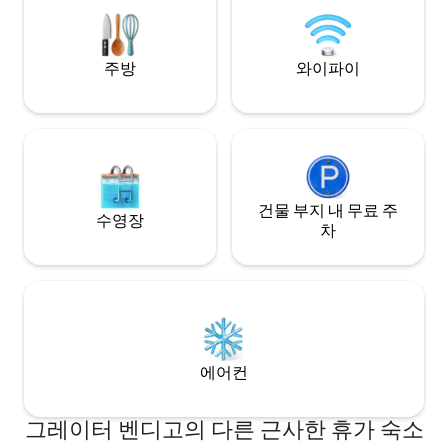
퀸사이즈 침실 2개, 더블 이층침대 객실(싱
습니다.
글 침대 4개), 고급스러운 욕조가 있는 욕실.
주방
와이파이
건물 부지 내 무료 주
수영장
차
에어컨
그레이터 벤디고의 다른 근사한 휴가 숙소