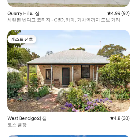
Quarry Hill의 집
평점 4.99점(5
4.99 (97)
세련된 벤디고 코티지 - CBD, 카페, 기차역까지 도보 거리
게스트 선호
게스트 선호
West Bendigo의 집
평점 4.8점(5
4.8 (30)
코스 별장