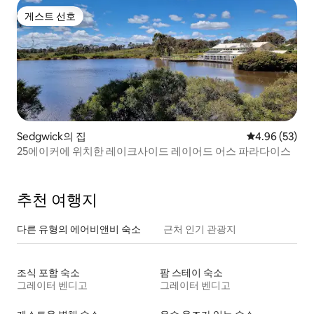
게스트 선호
게스트 선호
Sedgwick의 집
평점 4.96점(5
4.96 (53)
25에이커에 위치한 레이크사이드 레이어드 어스 파라다이스
추천 여행지
다른 유형의 에어비앤비 숙소
근처 인기 관광지
조식 포함 숙소
팜 스테이 숙소
그레이터 벤디고
그레이터 벤디고