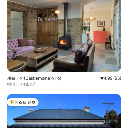
캐슬메인(Castlemaine)의 집
평점 4.99점(5
4.99 (95)
허미티지(별장)
게스트 선호
상위 게스트 선호