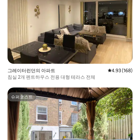
그레이터런던의 아파트
평점 4.93점(5점
4.93 (168)
침실 2개 펜트하우스 전용 대형 테라스 전체
슈퍼호스트
슈퍼호스트