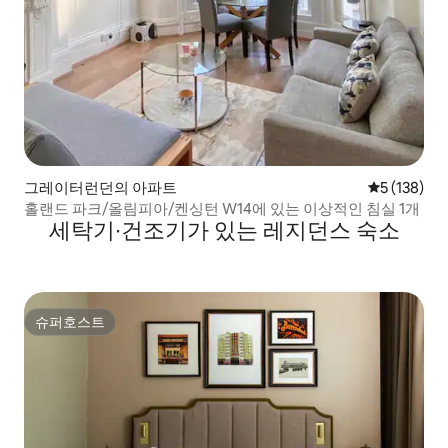
그레이터런던의 아파트
평점 5점(5점
5 (138)
홀랜드 파크/올림피아/켄싱턴 W14에 있는 이상적인 침실 1개
세탁기∙건조기가 있는 레지던스 숙소
슈퍼호스트
슈퍼호스트