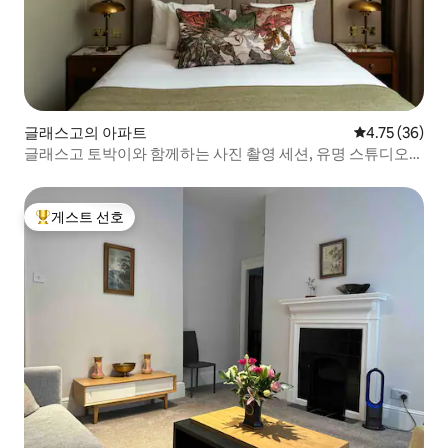
글래스고의 아파트
평점 4.75점(5
4.75 (36)
글래스고 토박이와 함께하는 사진 촬영 세션, 유명 스튜디오에
서
게스트 선호
상위 게스트 선호