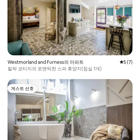
Westmorland and Furness의 아파트
평점 5점(
5 (7)
릴락 코티지의 로맨틱한 스파 휴양지(침실 1개)
게스트 선호
게스트 선호