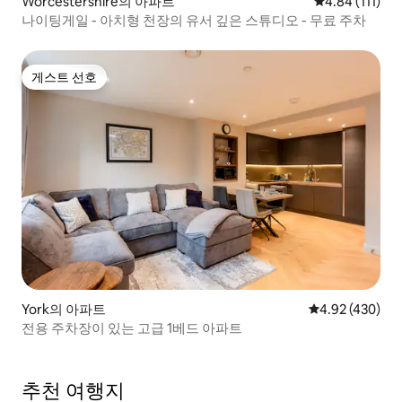
Worcestershire의 아파트
평점 4.84점(5
4.84 (111)
나이팅게일 - 아치형 천장의 유서 깊은 스튜디오 - 무료 주차
게스트 선호
게스트 선호
York의 아파트
평점 4.92점(5점
4.92 (430)
전용 주차장이 있는 고급 1베드 아파트
추천 여행지