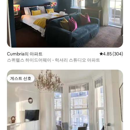
Cumbria의 아파트
평점 4.85점(5점
4.85 (304)
스퀴렐스 하이드어웨이 - 럭셔리 스튜디오 아파트
게스트 선호
게스트 선호