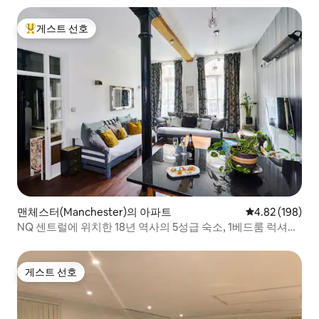
게스트 선호
상위 게스트 선호
맨체스터(Manchester)의 아파트
평점 4.82점(5점
4.82 (198)
NQ 센트럴에 위치한 18년 역사의 5성급 숙소, 1베드룸 럭셔리
공간
게스트 선호
게스트 선호