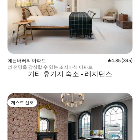
에든버러의 아파트
평점 4.85점(5점
4.85 (345)
성 전망을 감상할 수 있는 조지아식 아파트
기타 휴가지 숙소 - 레지던스
게스트 선호
게스트 선호