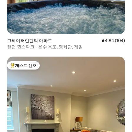
그레이터런던의 아파트
평점 4.84점(5점
4.84 (104)
런던 퀸스파크 - 온수 욕조, 영화관, 게임
게스트 선호
상위 게스트 선호