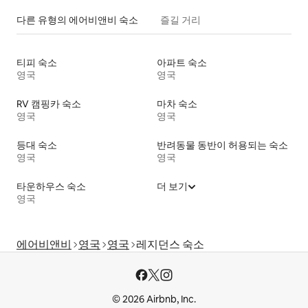
다른 유형의 에어비앤비 숙소
즐길 거리
티피 숙소
아파트 숙소
영국
영국
RV 캠핑카 숙소
마차 숙소
영국
영국
등대 숙소
반려동물 동반이 허용되는 숙소
영국
영국
타운하우스 숙소
더 보기
영국
에어비앤비
영국
영국
레지던스 숙소
© 2026 Airbnb, Inc.