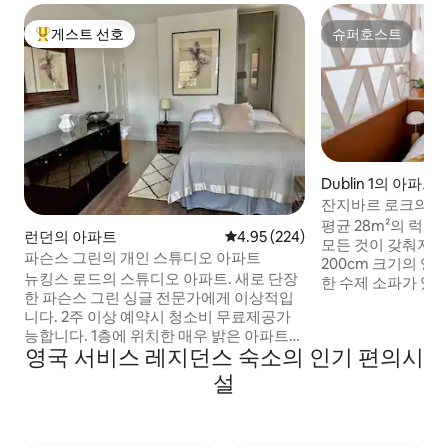
게스트 선호
슈퍼호스트
상위 게스트 선호
슈퍼호스트
Dublin 1의 아파트
잔지바르 로크의 
평균 28m²의 럭
런던의 아파트
평점 4.95점(5점 만점), 후기 224
4.95 (224)
모든 것이 갖춰져 있습니다. 
파슨스 그린의 개인 스튜디오 아파트
200cm 크기의 영
뉴킹스 로드의 스튜디오 아파트. 새로 단장
한 수제 소파가 있어
한 파슨스 그린 싱글 전문가에게 이상적입
간이 있습니다. 식탁
니다. 2주 이상 예약시 청소비 무료제공가
세척기, 디자이너 
능합니다. 1층에 위치한 매우 밝은 아파트입
된 주방이 있어 생
영국 서비스 레지던스 숙소의 인기 편의시
니다. 중성적인 색상, 나무 바닥, 인덕션 호
에어컨, 킨지 아포
브가 있는 현대적인 주방 공간, 텔레스코픽
된 매우 강력한 레인
설
후드, 그릴이 있는 오븐, 전자레인지, 건조
스트리밍을 위한 스
기가 있는 세탁기. 쿼츠 워크탑. Vi -Spring
든 로크 혜택이 제
더블 침대. Vispring은 영국식 고급 매트리