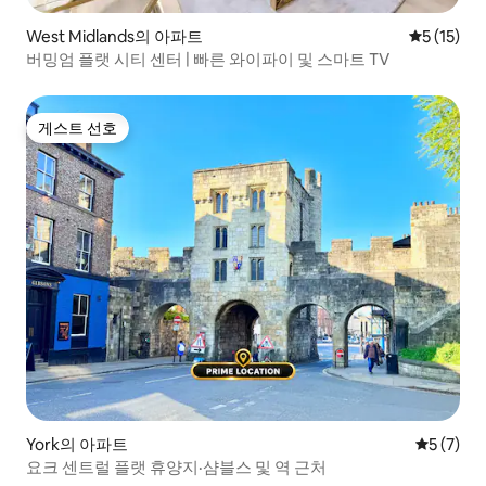
West Midlands의 아파트
평점 5점(5
5 (15)
버밍엄 플랫 시티 센터 | 빠른 와이파이 및 스마트 TV
게스트 선호
게스트 선호
York의 아파트
평점 5점(
5 (7)
요크 센트럴 플랫 휴양지·샴블스 및 역 근처