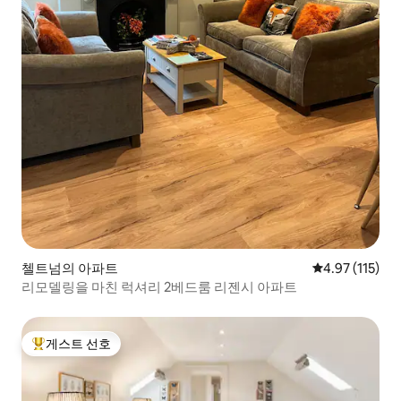
첼트넘의 아파트
평점 4.97점(5
4.97 (115)
리모델링을 마친 럭셔리 2베드룸 리젠시 아파트
게스트 선호
상위 게스트 선호