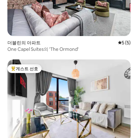
더블린의 아파트
평점 5점(
5 (5)
One Capel Suites의 'The Ormond'
게스트 선호
상위 게스트 선호