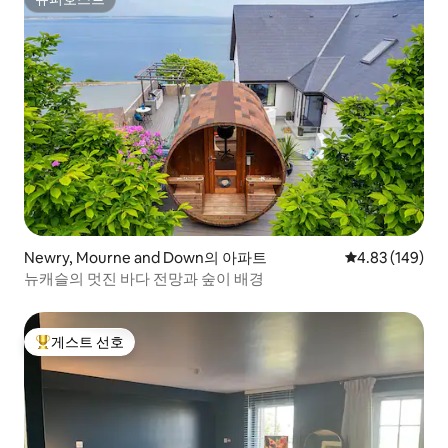
슈퍼호스트
Newry, Mourne and Down의 아파트
평점 4.83점(5점
4.83 (149)
뉴캐슬의 멋진 바다 전망과 숲이 배경
게스트 선호
상위 게스트 선호