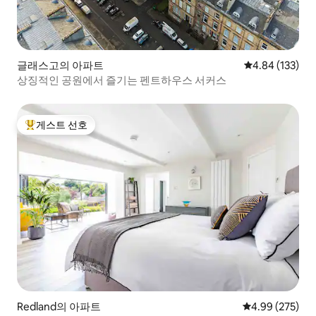
글래스고의 아파트
평점 4.84점(5점
4.84 (133)
상징적인 공원에서 즐기는 펜트하우스 서커스
게스트 선호
상위 게스트 선호
Redland의 아파트
평점 4.99점(5점
4.99 (275)