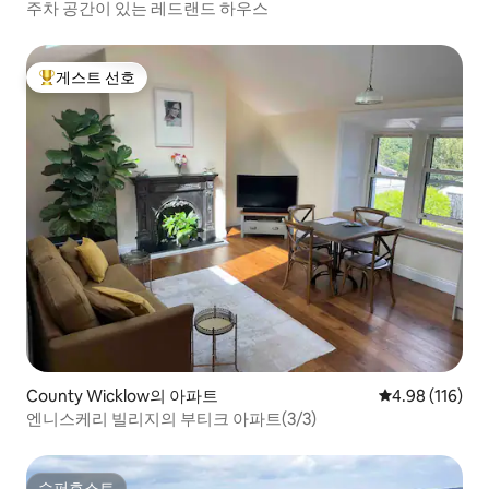
주차 공간이 있는 레드랜드 하우스
게스트 선호
상위 게스트 선호
County Wicklow의 아파트
평점 4.98점(5
4.98 (116)
엔니스케리 빌리지의 부티크 아파트(3/3)
슈퍼호스트