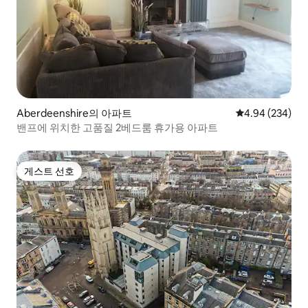
Aberdeenshire의 아파트
평점 4.94점(5점
4.94 (234)
밴프에 위치한 고품질 2베드룸 휴가용 아파트
게스트 선호
게스트 선호