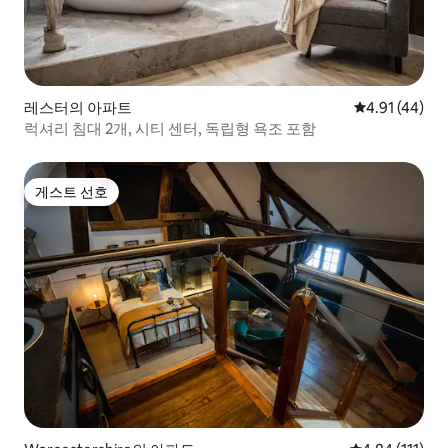
레스터의 아파트
평점 4.91점(5
4.91 (44)
럭셔리 침대 2개, 시티 센터, 독립형 욕조 포함
게스트 선호
게스트 선호