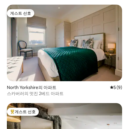
게스트 선호
게스트 선호
North Yorkshire의 아파트
평점 5점(
5 (9)
스카버러의 멋진 2베드 아파트
게스트 선호
상위 게스트 선호