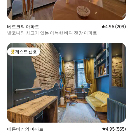
베르크의 아파트
평점 4.96점(5점
4.96 (209)
발코니와 차고가 있는 아늑한 바다 전망 아파트
게스트 선호
상위 게스트 선호
에든버러의 아파트
평점 4.95점(5점
4.95 (565)