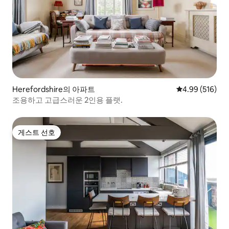
Herefordshire의 아파트
평점 4.99점(5점
4.99 (516)
조용하고 고급스러운 2인용 플랫.
게스트 선호
게스트 선호