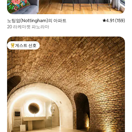
노팅엄(Nottingham)의 아파트
평점 4.91점(5
4.91 (159)
20 라케마켓 파노라마
게스트 선호
상위 게스트 선호