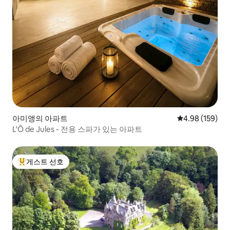
아미앵의 아파트
평점 4.98점(5점
4.98 (159)
L'Ô de Jules - 전용 스파가 있는 아파트
게스트 선호
상위 게스트 선호