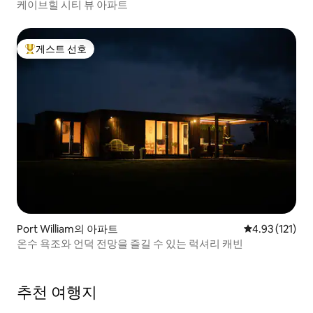
케이브힐 시티 뷰 아파트
게스트 선호
상위 게스트 선호
Port William의 아파트
평점 4.93점(5
4.93 (121)
온수 욕조와 언덕 전망을 즐길 수 있는 럭셔리 캐빈
추천 여행지