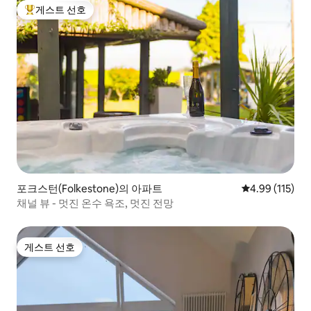
게스트 선호
상위 게스트 선호
포크스턴(Folkestone)의 아파트
평점 4.99점(5
4.99 (115)
채널 뷰 - 멋진 온수 욕조, 멋진 전망
게스트 선호
게스트 선호