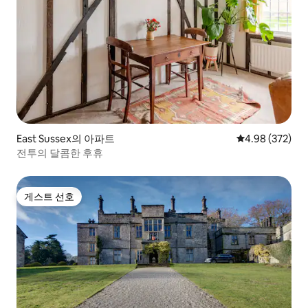
East Sussex의 아파트
평점 4.98점(5점
4.98 (372)
전투의 달콤한 후휴
게스트 선호
게스트 선호