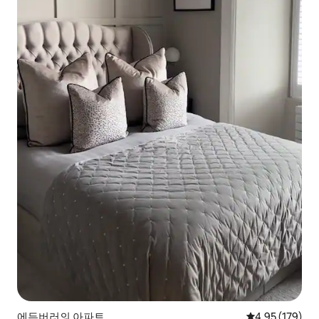
에든버러의 아파트
평점 4.95점(5점
4.95 (179)