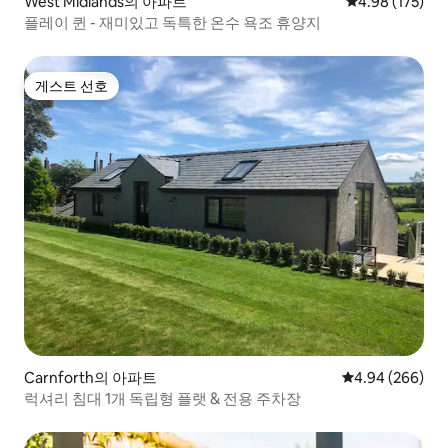
West Midlands의 아파트
평점 4.98점(5점
4.98 (175)
플레이 퀸 - 재미있고 독특한 온수 욕조 휴양지
게스트 선호
게스트 선호
Carnforth의 아파트
평점 4.94점(5점
4.94 (266)
럭셔리 침대 1개 독립형 플랫 & 전용 주차장