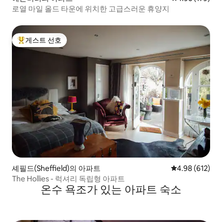
로열 마일 올드 타운에 위치한 고급스러운 휴양지
게스트 선호
상위 게스트 선호
셰필드(Sheffield)의 아파트
평점 4.98점(5점
4.98 (612)
The Hollies - 럭셔리 독립형 아파트
온수 욕조가 있는 아파트 숙소