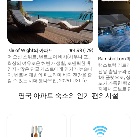
Isle of Wight의 아파트
평점 4.99점(5점 만점), 후기 179
4.99 (179)
더 오션 스위트, 벤트노어 비치(사우나 포
Ramsbottom의 
함)
최상의 여유로운 해변가 생활, 로맨틱한 휴
램스보텀 리트리트 |
양지 - 많은 단골 게스트에게 인기가 높습니
전용 출입구와 전용
다. 벤트너 해변의 파노라마 바다 전망을 즐
1개 플랫으로, 상점
길 수 있는 시더 통나무집, 2025 LUXLife 어
도가 가득한 램스보
워드 수상, 최고의 해안 휴양지, 사우스 잉글
지에서 도보로 단 1
랜드. 52평방미터의 개방형 구조로, 이중 창
영국 아파트 숙소의 인기 편의시설
처의 파노라마 전망
문/문이 있어 바다와 나만의 아름다운 공간
그레이터 맨체스터
을 만듭니다. 전용 발코니 2개가 있습니다.
탐험해보세요. 커
하나는 일광욕을 즐길 수 있도록 남향이고,
게 적합합니다. 더블
다른 하나는 전용 사우나가 있습니다. 몇 걸
이파이, TV, 세탁기
음 거리에 있는 바다에서 수영을 즐길 수도
한 주차장이 포함되어
있습니다. 반려동물은 동반 불가하지만, 아
분 거리에 있습니다.
기 동반은 환영합니다!
리에 있습니다.