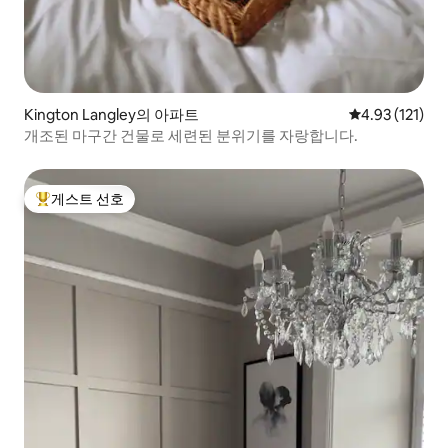
Kington Langley의 아파트
평점 4.93점(5
4.93 (121)
개조된 마구간 건물로 세련된 분위기를 자랑합니다.
게스트 선호
상위 게스트 선호