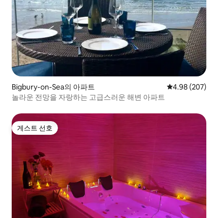
Bigbury-on-Sea의 아파트
평점 4.98점(5점
4.98 (207)
놀라운 전망을 자랑하는 고급스러운 해변 아파트
게스트 선호
게스트 선호