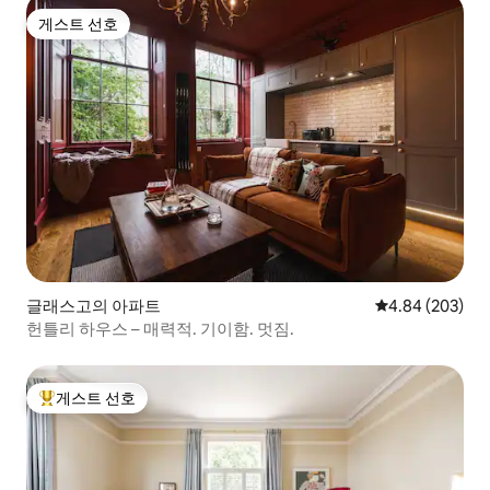
게스트 선호
게스트 선호
글래스고의 아파트
평점 4.84점(5점
4.84 (203)
헌틀리 하우스 – 매력적. 기이함. 멋짐.
게스트 선호
상위 게스트 선호