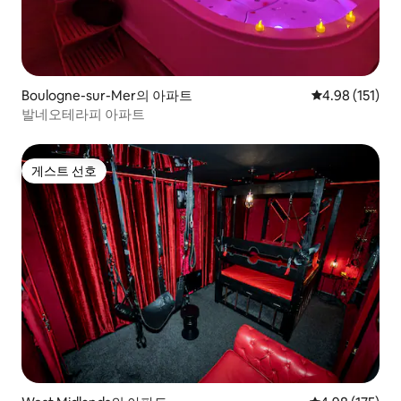
Boulogne-sur-Mer의 아파트
평점 4.98점(5
4.98 (151)
발네오테라피 아파트
게스트 선호
게스트 선호