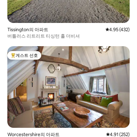
Tissington의 아파트
평점 4.95점(5점
4.95 (432)
버틀러스 리트리트 티싱턴 홀 더비셔
게스트 선호
상위 게스트 선호
Worcestershire의 아파트
평점 4.91점(5
4.91 (252)