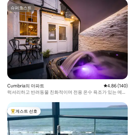
슈퍼호스트
슈퍼호스트
Cumbria의 아파트
평점 4.86점(5점
4.86 (140)
럭셔리하고 반려동물 친화적이며 전용 온수 욕조가 있는 메종
렛.
게스트 선호
상위 게스트 선호