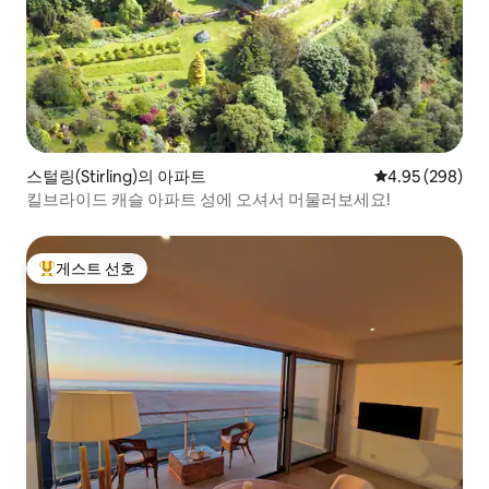
스털링(Stirling)의 아파트
평점 4.95점(5점
4.95 (298)
킬브라이드 캐슬 아파트 성에 오셔서 머물러보세요!
게스트 선호
상위 게스트 선호