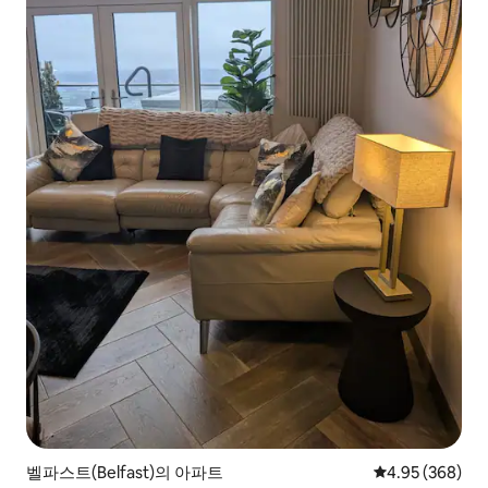
벨파스트(Belfast)의 아파트
평점 4.95점(5점
4.95 (368)