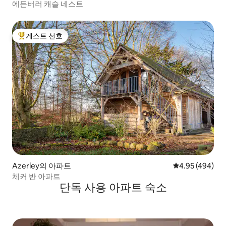
에든버러 캐슬 네스트
게스트 선호
상위 게스트 선호
Azerley의 아파트
평점 4.95점(5점
4.95 (494)
체커 반 아파트
단독 사용 아파트 숙소