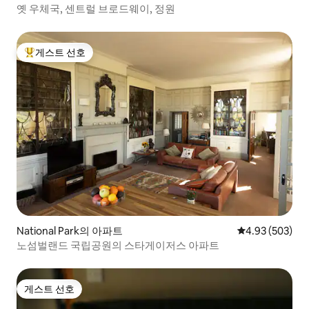
옛 우체국, 센트럴 브로드웨이, 정원
게스트 선호
상위 게스트 선호
National Park의 아파트
평점 4.93점(5점
4.93 (503)
노섬벌랜드 국립공원의 스타게이저스 아파트
게스트 선호
게스트 선호