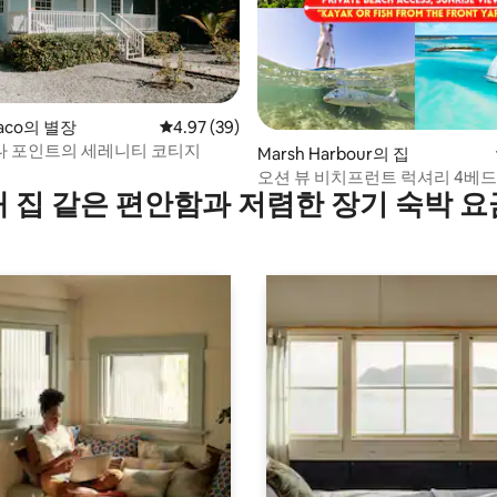
 후기 22개
baco의 별장
평점 4.97점(5점 만점), 후기 39개
4.97 (39)
 포인트의 세레니티 코티지
Marsh Harbour의 집
오션 뷰 비치프런트 럭셔리 4베드
내 집 같은 편안함과 저렴한 장기 숙박 요
마쉬 하버