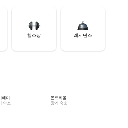
헬스장
레지던스
이애미
몬트리올
기 숙소
장기 숙소