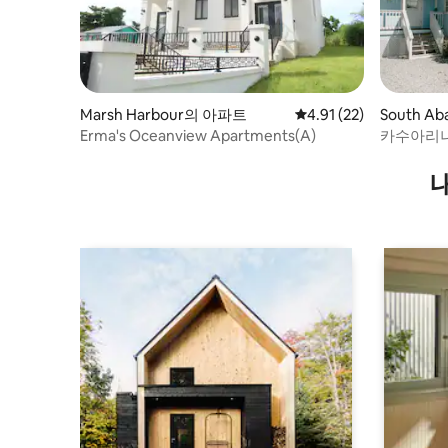
Marsh Harbour의 아파트
평점 4.91점(5점 만점),
4.91 (22)
South A
Erma's Oceanview Apartments(A)
카수아리나