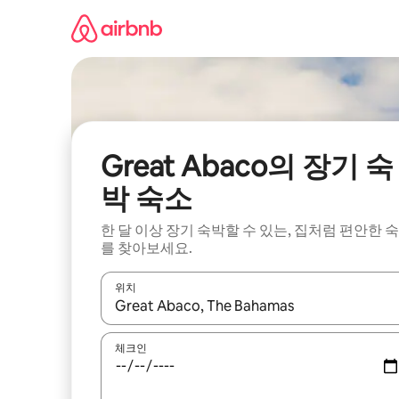
콘
텐
츠
로
바
로
가
기
Great Abaco의 장기 숙
박 숙소
한 달 이상 장기 숙박할 수 있는, 집처럼 편안한 
를 찾아보세요.
위치
결과가 나오면 위·아래 화살표 키를 사용하거나 터치
체크인