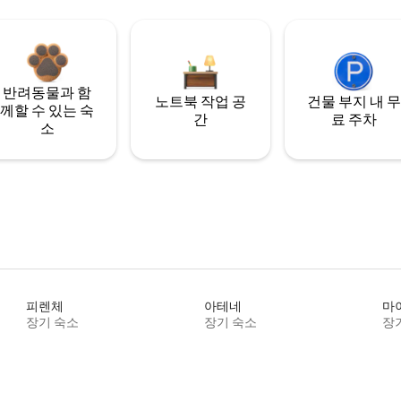
반려동물과 함
노트북 작업 공
건물 부지 내 무
께할 수 있는 숙
간
료 주차
소
피렌체
아테네
마
장기 숙소
장기 숙소
장