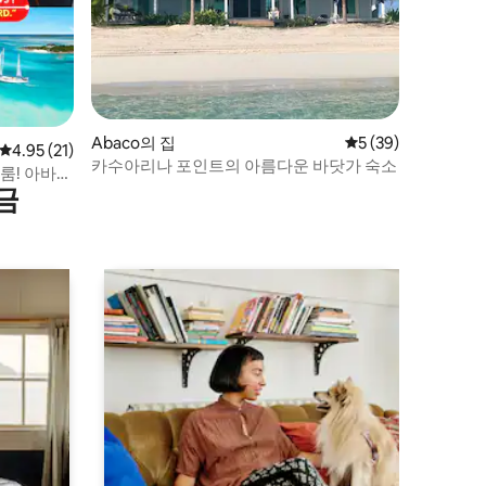
Abaco의 집
평점 5점(5점 만점),
5 (39)
평점 4.95점(5점 만점), 후기 21개
4.95 (21)
카수아리나 포인트의 아름다운 바닷가 숙소
룸! 아바코
금