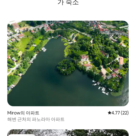
가 숙소
Mirow의 아파트
평점 4.77점(5
4.77 (22)
해변 근처의 파노라마 아파트