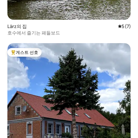
Lärz의 집
평점 5점(
5 (7)
호수에서 즐기는 패들보드
게스트 선호
상위 게스트 선호