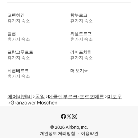
코펜하겐
함부르크
휴가지 숙소
휴가지 숙소
쾰른
뒤셀도르프
휴가지 숙소
휴가지 숙소
프랑크푸르트
라이프치히
휴가지 숙소
휴가지 숙소
뉘른베르크
더 보기
휴가지 숙소
에어비앤비
독일
메클렌부르크-포르포메른
미로우
Granzower Möschen
© 2026 Airbnb, Inc.
개인정보 처리방침
이용약관