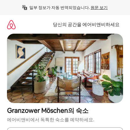
콘
일부 정보가 자동 번역되었습니다. 
원문 보기
텐
츠
로
당신의 공간을 에어비앤비하세요
바
로
가
기
Granzower Möschen의 숙소
에어비앤비에서 독특한 숙소를 예약하세요.