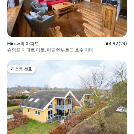
Mirow의 아파트
평점 4.92점(5
4.92 (24)
슈텀프 아파트 미로, 메클렌부르크 호수 지대
게스트 선호
게스트 선호