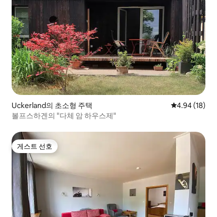
Uckerland의 초소형 주택
평점 4.94점(5
4.94 (18)
볼프스하겐의 "다체 암 하우스제"
게스트 선호
게스트 선호