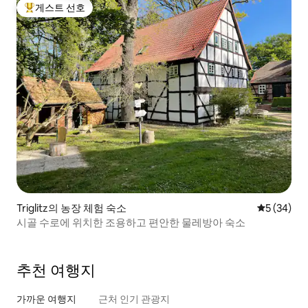
게스트 선호
상위 게스트 선호
Triglitz의 농장 체험 숙소
평점 5점(5
5 (34)
시골 수로에 위치한 조용하고 편안한 물레방아 숙소
추천 여행지
가까운 여행지
근처 인기 관광지