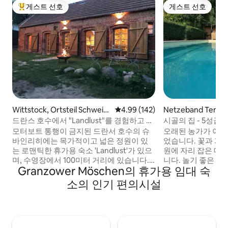
게스트 선호
게스트 선호
상위 게스트 선호
게스트 선호
Wittstock, Ortsteil Schweinr
평점 4.99점(5점 만점), 후기 142
4.99 (142)
Netzeband Temni
ich의 게스트용 별채
집
드란스 호수에서 "Landlust"를 경험하고 즐
시골의 집 - 5성급
기세요
모터보트 통행이 금지된 드란서 호수의 슈
오래된 농가가 아
바인리히에는 목가적이고 넓은 정원이 있
었습니다. 꽃과 과
는 로맨틱한 휴가용 숙소 'Landlust'가 있으
원에 자리 잡은 대
며, 수영장에서 100미터 거리에 있습니다.
니다. 놀기 좋은 푹
Granzower Möschen의 휴가용 임대 숙
전용 부두가 있는 보트하우스. 카누, 카약,
은 데크 체어, 아이
요트용 소형 보트(요트 기술 필요)를 대여할
사우나, 대형 웨버 
소의 인기 편의시설
수 있습니다. 필요한 경우 본채에 있는
골 주방, 벽난로, 1
'Seensucht' 휴가용 아파트도 예약하실 수
박스 스프링 침대가
있습니다.
근처의 수영 호수,
www.airbnb.de/rooms/16298528 추운 겨
간. 베이커의 밴이 
울에 요청 시 정원 사우나를 이용하실 수 있
고: 마을에 있는 멋