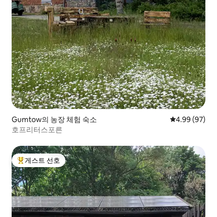
Gumtow의 농장 체험 숙소
평점 4.99점(5
4.99 (97)
호프리터스포른
게스트 선호
상위 게스트 선호