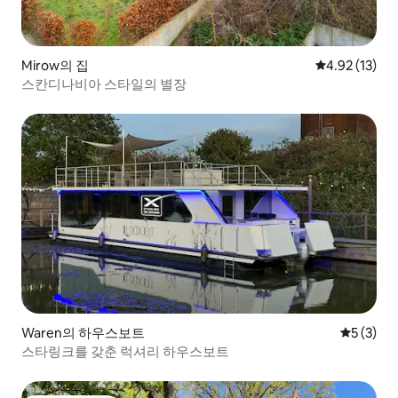
Mirow의 집
평점 4.92점(5
4.92 (13)
스칸디나비아 스타일의 별장
Waren의 하우스보트
평점 5점(
5 (3)
스타링크를 갖춘 럭셔리 하우스보트