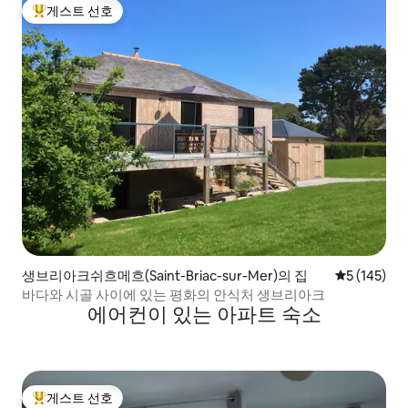
게스트 선호
상위 게스트 선호
생브리아크쉬흐메흐(Saint-Briac-sur-Mer)의 집
평점 5점(5점
5 (145)
바다와 시골 사이에 있는 평화의 안식처 생브리아크
에어컨이 있는 아파트 숙소
게스트 선호
상위 게스트 선호