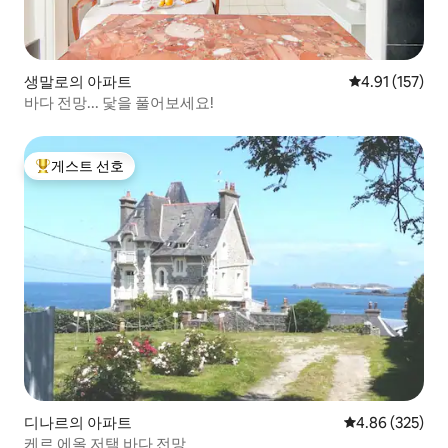
생말로의 아파트
평점 4.91점(5
4.91 (157)
바다 전망... 닻을 풀어보세요!
게스트 선호
상위 게스트 선호
디나르의 아파트
평점 4.86점(5점
4.86 (325)
케르 에올 저택 바다 전망