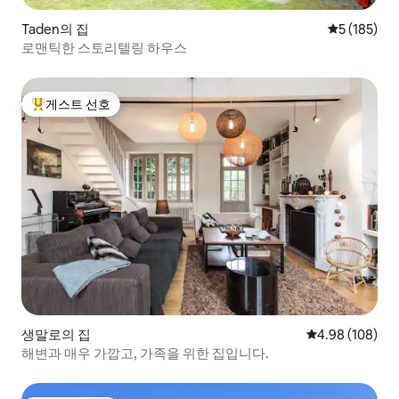
Taden의 집
평점 5점(5점
5 (185)
로맨틱한 스토리텔링 하우스
게스트 선호
상위 게스트 선호
생말로의 집
평점 4.98점(5점
4.98 (108)
해변과 매우 가깝고, 가족을 위한 집입니다.