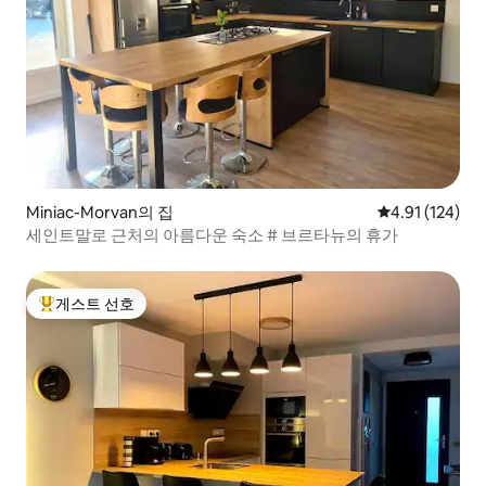
Miniac-Morvan의 집
평점 4.91점(5
4.91 (124)
세인트말로 근처의 아름다운 숙소 # 브르타뉴의 휴가
게스트 선호
상위 게스트 선호