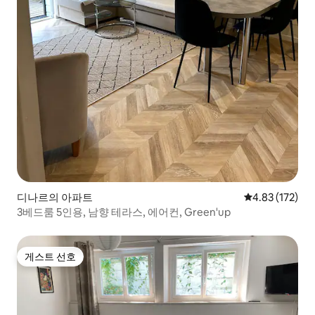
디나르의 아파트
평점 4.83점(5
4.83 (172)
3베드룸 5인용, 남향 테라스, 에어컨, Green'up
게스트 선호
게스트 선호