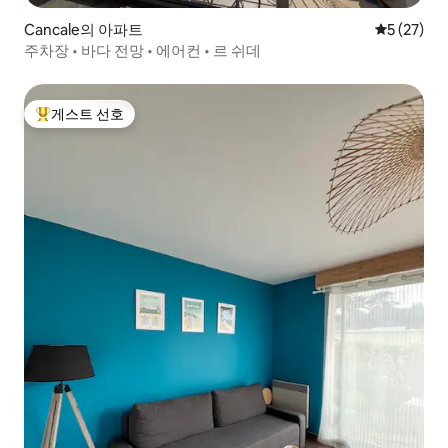
Cancale의 아파트
평점 5점(5
5 (27)
주차장 • 바다 전망 • 에어컨 • 르 쉬데
게스트 선호
상위 게스트 선호