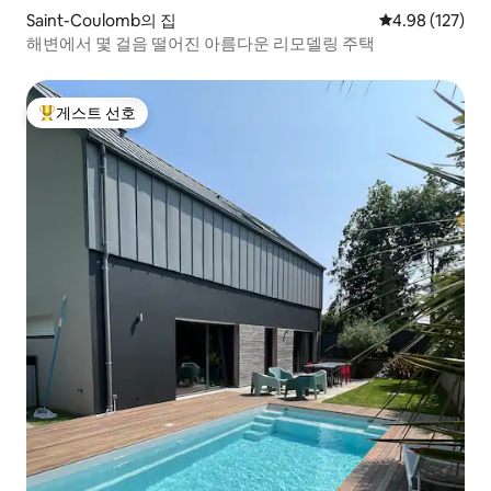
Saint-Coulomb의 집
평점 4.98점(5점
4.98 (127)
해변에서 몇 걸음 떨어진 아름다운 리모델링 주택
게스트 선호
상위 게스트 선호