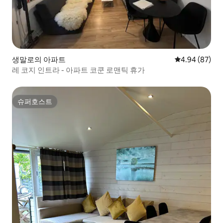
생말로의 아파트
평점 4.94점(5
4.94 (87)
레 코지 인트라 - 아파트 코쿤 로맨틱 휴가
슈퍼호스트
슈퍼호스트