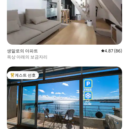
생말로의 아파트
평점 4.87점(5
4.87 (86)
옥상 아래의 보금자리
게스트 선호
상위 게스트 선호