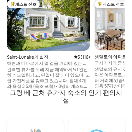
게스트 선호
게스트 선호
상위 게스트 선호
상위 게스트 선호
생말로의 아파트
Saint-Lunaire의 별장
평점 5점(5점 만점), 후기 116
5 (116)
구시가지의 중심, 1b
해변과 디나르에서 몇 걸음 거리에 있는 사
리베이터
랑스럽게 리모델링된 숙소
생말로의 유서 깊은
완벽한 휴가를 위해 지금 예약하세요! 완전
다운 아파트로, 본 
히 리모델링되고, 단열이 잘 되어 있으며, 고
터 거리에 있습니다. 
급 가전제품을 갖추고 있습니다. 침대 4개
인용 57평방미터. 무료 와이파이, 침대 시
와 욕실 3.5개 (욕조 포함) - 8명의 게스트에
그랑 베 근처 휴가지 숙소의 인기 편의시
트, 수건을 제공합니다. 어린이 또는
게 완벽한 침대 5개 (킹 사이즈 침대 1개/퀸
포함한 가족을 위한
사이즈 침대 2개/싱글 침대 2개). 최고의 장
설
니다. 유아용 침대
소에 위치하고 있으며, 해변과 마을에서 가
도보 거리: 해변, 상
깝지만 아름다운 산책로와 자전거 도로가
스포츠, 관광 명소.
있는 조용한 환경에 있습니다. -내추럴 비
래된 건물의 2층에
치: 600m - 디나드: 자동차, 버스 또는 자전
건물 안뜰 무료 주차
거로 5 ~ 7분 거리에 있습니다. -St Malo: 차
로 15-20분, 버스로 차로 15분 거리 -마운트