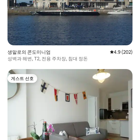
생말로의 콘도미니엄
평점 4.9점(5점
4.9 (202)
성벽과 해변, T2, 전용 주차장, 침대 정돈
게스트 선호
게스트 선호