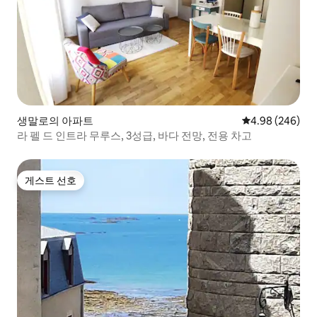
생말로의 아파트
평점 4.98점(5점
4.98 (246)
라 펠 드 인트라 무루스, 3성급, 바다 전망, 전용 차고
게스트 선호
게스트 선호