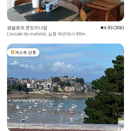
생말로의 콘도미니엄
평점 4.93점(5점
4.93 (306)
L'escale du matelot, 실롱 해변에서 80m.
게스트 선호
상위 게스트 선호