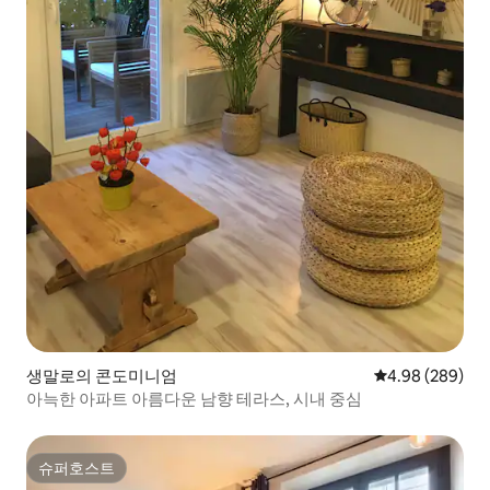
생말로의 콘도미니엄
평점 4.98점(5점
4.98 (289)
아늑한 아파트 아름다운 남향 테라스, 시내 중심
슈퍼호스트
슈퍼호스트