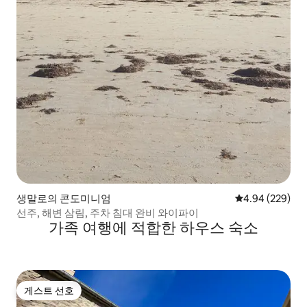
생말로의 콘도미니엄
평점 4.94점(5점
4.94 (229)
선주, 해변 삼림, 주차 침대 완비 와이파이
가족 여행에 적합한 하우스 숙소
게스트 선호
게스트 선호