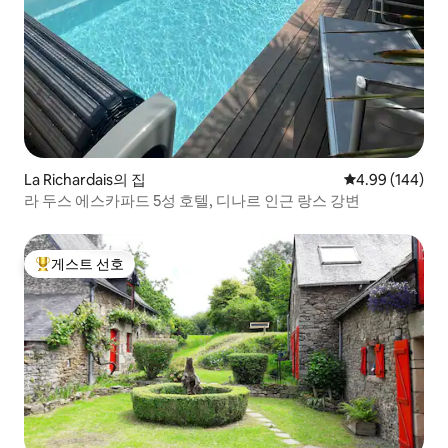
La Richardais의 집
평점 4.99점(5점
4.99 (144)
라 두스 에스카파드 5성 호텔, 디나르 인근 랑스 강변
게스트 선호
상위 게스트 선호