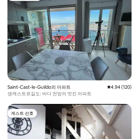
Saint-Cast-le-Guildo의 아파트
평점 4.94점(5점
4.94 (120)
생캐스트르길도: 바다 전망의 멋진 아파트
게스트 선호
게스트 선호