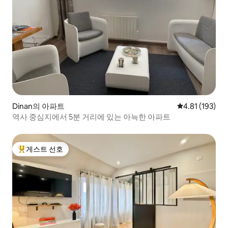
Dinan의 아파트
평점 4.81점(5
4.81 (193)
역사 중심지에서 5분 거리에 있는 아늑한 아파트
게스트 선호
상위 게스트 선호