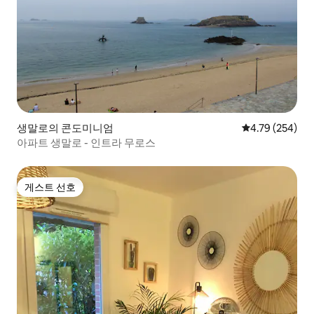
생말로의 콘도미니엄
평점 4.79점(5점
4.79 (254)
아파트 생말로 - 인트라 무로스
게스트 선호
게스트 선호