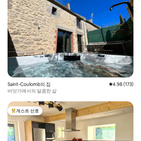
Saint-Coulomb의 집
평점 4.98점(5점
4.98 (173)
바닷가에서의 달콤한 삶
게스트 선호
상위 게스트 선호