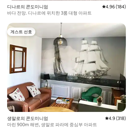
디나르의 콘도미니엄
평점 4.96점(5점
4.96 (184)
바다 전망. 디나르에 위치한 3룸 대형 아파트
게스트 선호
게스트 선호
생말로의 콘도미니엄
평점 4.9점(5점
4.9 (318)
마린 900m 해변, 생말로 파라메 중심부 아파트