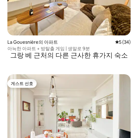
La Gouesnière의 아파트
평점 5점(5
5 (34)
아늑한 아파트 + 방탈출 게임 | 생말로 9분
그랑 베 근처의 다른 근사한 휴가지 숙소
게스트 선호
게스트 선호