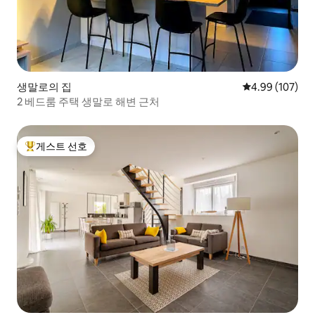
생말로의 집
평점 4.99점(5점
4.99 (107)
2 베드룸 주택 생말로 해변 근처
게스트 선호
상위 게스트 선호