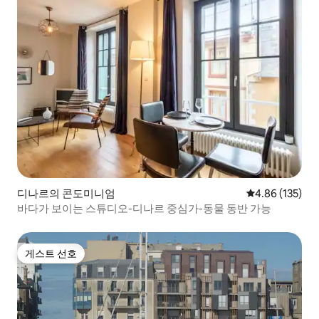
디나르의 콘도미니엄
평점 4.86점(5점
4.86 (135)
바다가 보이는 스튜디오-디나르 중심가-동물 동반 가능
게스트 선호
게스트 선호