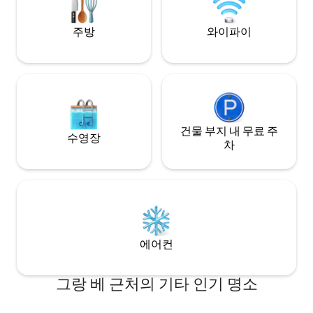
생미셸: 차로 50분
주방
와이파이
건물 부지 내 무료 주
수영장
차
에어컨
그랑 베 근처의 기타 인기 명소