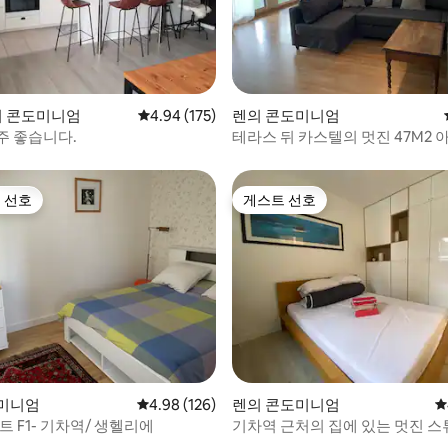
후기 288개
u의 콘도미니엄
평점 4.94점(5점 만점), 후기 175개
4.94 (175)
렌의 콘도미니엄
주 좋습니다.
테라스 뒤 카스텔의 멋진 47M2 
 선호
게스트 선호
스트 선호
게스트 선호
미니엄
평점 4.98점(5점 만점), 후기 126개
4.98 (126)
렌의 콘도미니엄
평
레느: 아파트 F1- 기차역/ 생헬리에
기차역 근처의 집에 있는 멋진 스