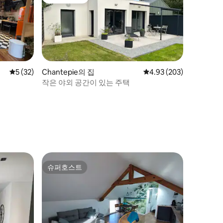
게스트 선호
평점 5점(5점 만점), 후기 32개
5 (32)
Chantepie의 집
평점 4.93점(5점 만점), 
4.93 (203)
작은 야외 공간이 있는 주택
슈퍼호스트
슈퍼호스트