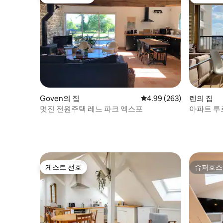
상위 게스트 선호
게스트 
Goven의 집
평점 4.99점(5점 만점), 
4.99 (263)
렌의 집
멋진 전원주택 레느 파크 엑스포
아파트 투르
게스트 선호
슈퍼호스
게스트 선호
슈퍼호스