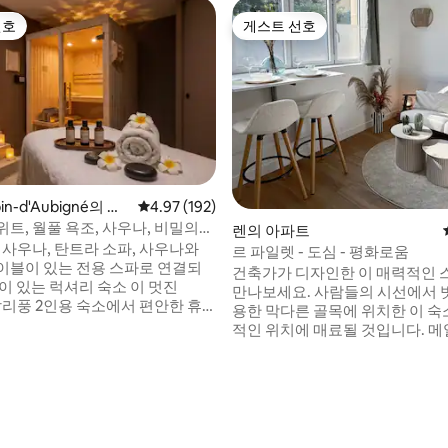
선호
게스트 선호
선호
게스트 선호
후기 343개
bin-d'Aubigné의 아
평점 4.97점(5점 만점), 후기 192개
4.97 (192)
트, 월풀 욕조, 사우나, 비밀의
렌의 아파트
 사우나, 탄트라 소파, 사우나와
르 파일렛 - 도심 - 평화로움
이블이 있는 전용 스파로 연결되
건축가가 디자인한 이 매력적인
 있는 럭셔리 숙소 이 멋진
만나보세요. 사람들의 시선에서 벗어나 조
발리풍 2인용 숙소에서 편안한 휴
용한 막다른 골목에 위치한 이 숙
 위한 시설 완비:
적인 위치에 매료될 것입니다. 메일
 침대(180x200), 고급 침구가 있
랑과 렌 시내의 모든 편의시설에서
• 별이 빛나는 천장을 갖춘 더블
거리에 있습니다. 주의: 체크인은 4시 이후
 • 마사지 테이블과 사우나가 있는
이며, 체크아웃은 최대 10시까지
• 스팀 벽난로와 스마트 TV가 있
외를 요청하지 말아 주시기 바랍니
 더블 샤워실이 있는 욕실 • 탄트라
간을 준수해 주시면 항상 깨끗한 
벽한 침구를 제공해 드릴 수 있습