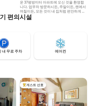
운 37평방미터 아파트에 오신 것을 환영합
니다. 업무차 방문하시든, 주말이든, 렌에서
며칠이든, 모든 것이 내 집처럼 편안하게 지
인기 편의시설
내실 수 있도록 설계되었습니다. 도심까지
가는 버스가 근처에 있습니다(도보 5분). 숙
소의 장점: • 별도의 방(침구와 수건 제공) •
시설이 완비된 주방 • 식사 공간이 있는 밝은
거실 • 세탁기(세탁 세제 구비) • 무료 주차장
• 와이파이
 내 무료 주차
에어컨
게스트 선호
상위 게스트 선호