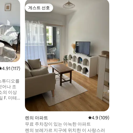
렌의 타
게스트 선호
슈퍼호
게스트 선호
슈퍼호
렌에 있는
렌의 이메
적인 숙소
함과 최적
고 매력이
다. 시설
편안한 숙
는 160x2
침대 3개가
과 화장실
평점 4.91점(5점 만점), 후기 117개
4.91 (117)
다른 하나
 스튜디오를
소의 이상
 F. 미테
 몇 걸음
입니다. 예
렌의 아파트
평점 4.9점(5점 만점), 
4.9 (109)
다. 이 시
무료 주차장이 있는 아늑한 아파트
숙소와 완
렌의 보레가르 지구에 위치한 이 사랑스러
니다. 양해