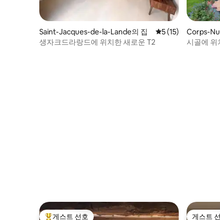
Saint-Jacques-de-la-Lande의 집
평점 5점(5점 만점),
5 (15)
Corps-N
생자크드라랑드에 위치한 새로운 T2
시골에 위
에르
게스트 선호
게스트 