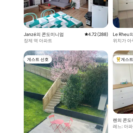
Janzé의 콘도미니엄
평점 4.72점(5점 만점), 
4.72 (288)
Le Rhe
장제 역 아파트
위치가 아
게스트 선호
게스트
게스트 선호
상위 게
렌의 콘도