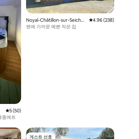
Noyal-Châtillon-sur-Seiche
평점 4.96점(5점 만점), 
4.96 (238)
의 집
렌에 가까운 예쁜 작은 집
평점 5점(5점 만점), 후기 50개
5 (50)
 메종에트
게스트 선호