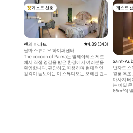
게스트 선호
게스트 
상위 게스트 선호
게스트 
렌의 아파트
평점 4.89점(5점 만점), 
4.89 (343)
팔마 스튜디오 하이퍼센터
The cocoon of Palma는 발레아레스 제도
Saint-Au
에서 직접 영감을 받은 환경에서 여러분을
파트
반자르 스위
환영합니다. 편안하고 따뜻하며 현대적인
방
감각이 돋보이는 이 스튜디오는 오래된 렌
월풀 욕조,
느의 역사적인 중심지에 위치한 최고의 숙
마사지 테
소 중 하나입니다. 작은 콘도미니엄에 위치
는 비밀 문이
한 이 아파트에서는 주변 환경에서 독립적
66m²의 
으로 머물 수 있습니다. 레스토랑, 상점, 바
가를 즐겨보세요. 편안함을
는 물론 브르타뉴 수도에서 가장 유명한 광
• 킹사이즈
장도 있습니다. 버스와 지하철을 이용할 수
는 스위트 
있으며, 세인트 앤 광장에서 단 300m 거리
월풀 욕조
에 있습니다. 곧 뵙겠습니다!
비밀의 방 
는 거실 •
소파