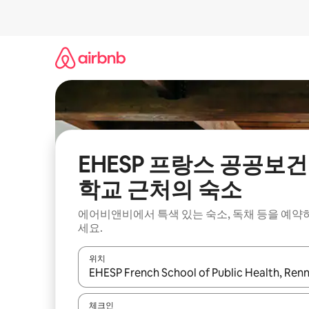
콘
텐
츠
로
바
로
가
기
EHESP 프랑스 공공보건
학교 근처의 숙소
에어비앤비에서 특색 있는 숙소, 독채 등을 예약
세요.
위치
결과가 나오면 위·아래 화살표 키를 사용하거나 터치
체크인