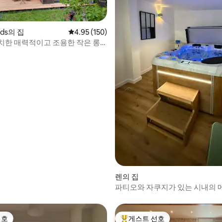
 후기 15개
uds의 집
평점 4.95점(5점 만점), 후기 150개
4.95 (150)
치한 매력적이고 조용한 작은 롱
렌의 집
파티오와 자쿠지가 있는 시내의
선호
게스트 선호