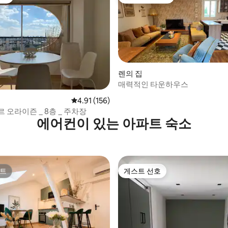
선호
상위 게스트 선호
렌의 집
매력적인 타운하우스
후기 263개
평점 4.91점(5점 만점), 후기 156개
4.91 (156)
 오라이즌 _ 8층 _ 주차장
에어컨이 있는 아파트 숙소
트
게스트 선호
트
게스트 선호