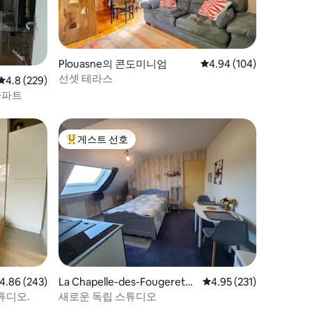
Plouasne의 콘도미니엄
평점 4.94점(5점 만점), 
4.94 (104)
선셋 테라스
평점 4.8점(5점 만점), 후기 229개
4.8 (229)
아파트
게스트 선호
상위 게스트 선호
점 4.86점(5점 만점), 후기 243개
4.86 (243)
La Chapelle-des-Fougeretz
평점 4.95점(5점 만점), 
4.95 (231)
의 콘도미니엄
튜디오.
새로운 독립 스튜디오