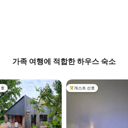
후기 189개
가족 여행에 적합한 하우스 숙소
선호
게스트 선호
선호
상위 게스트 선호